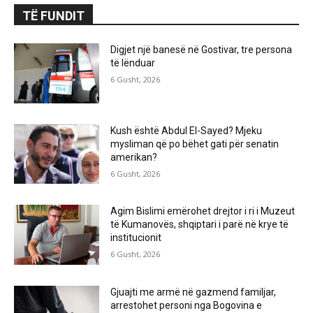
TË FUNDIT
Digjet një banesë në Gostivar, tre persona
të lënduar
6 Gusht, 2026
Kush është Abdul El-Sayed? Mjeku
mysliman që po bëhet gati për senatin
amerikan?
6 Gusht, 2026
Agim Bislimi emërohet drejtor i ri i Muzeut
të Kumanovës, shqiptari i parë në krye të
institucionit
6 Gusht, 2026
Gjuajti me armë në gazmend familjar,
arrestohet personi nga Bogovina e