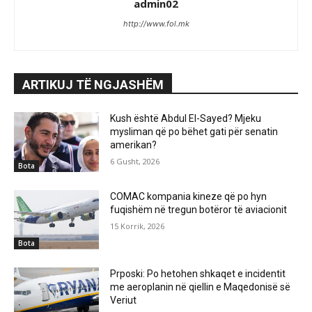
admin02
http://www.fol.mk
ARTIKUJ TË NGJASHËM
Kush është Abdul El-Sayed? Mjeku
mysliman që po bëhet gati për senatin
amerikan?
6 Gusht, 2026
Bota
COMAC kompania kineze që po hyn
fuqishëm në tregun botëror të aviacionit
15 Korrik, 2026
Bota
Prposki: Po hetohen shkaqet e incidentit
me aeroplanin në qiellin e Maqedonisë së
Veriut