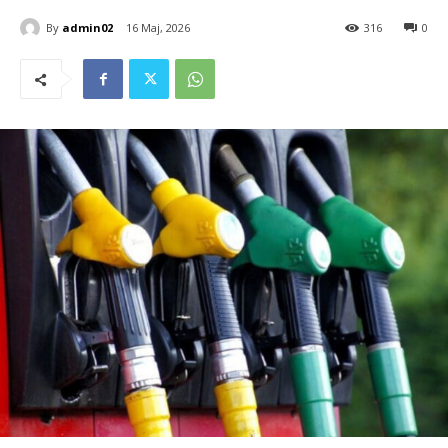
By
admin02
16 Maj, 2026
316
0