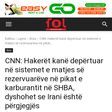
Ballina
Lajme
Bota
CNN: Hakerët kanë depërtuar në sistemet e
matjes së rezervuarëve në pikat...
Bota
CNN: Hakerët kanë depërtuar
në sistemet e matjes së
rezervuarëve në pikat e
karburantit në SHBA,
dyshohet se Irani është
përgjegjës