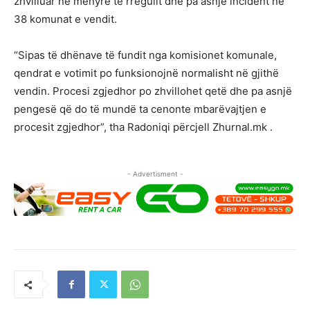
zhvilluar në mënyrë të rregullt dhe pa asnjë incident në
38 komunat e vendit.
“Sipas të dhënave të fundit nga komisionet komunale,
qendrat e votimit po funksionojnë normalisht në gjithë
vendin. Procesi zgjedhor po zhvillohet qetë dhe pa asnjë
pengesë që do të mundë ta cenonte mbarëvajtjen e
procesit zgjedhor”, tha Radoniqi përcjell Zhurnal.mk .
- Advertisment -