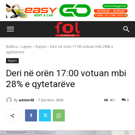
Ballina
Lajme
Rajoni
Deri në orën 17:00 votuan mbi 28% e
qytetarëve
Rajoni
Deri në orën 17:00 votuan mbi
28% e qytetarëve
By
admin02
7 Qershor, 2026
401
0