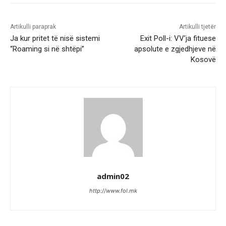
Artikulli paraprak
Artikulli tjetër
Ja kur pritet të nisë sistemi
Exit Poll-i: VV’ja fituese
“Roaming si në shtëpi”
apsolute e zgjedhjeve në
Kosovë
admin02
http://www.fol.mk