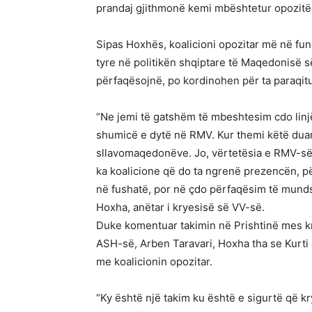
prandaj gjithmonë kemi mbështetur opozitë
Sipas Hoxhës, koalicioni opozitar më në fund 
tyre në politikën shqiptare të Maqedonisë së
përfaqësojnë, po kordinohen për ta paraqit
“Ne jemi të gatshëm të mbeshtesim cdo linjë 
shumicë e dytë në RMV. Kur themi këtë duam 
sllavomaqedonëve. Jo, vërtetësia e RMV-së
ka koalicione që do ta ngrenë prezencën, p
në fushatë, por në çdo përfaqësim të munds
Hoxha, anëtar i kryesisë së VV-së.
Duke komentuar takimin në Prishtinë mes kry
ASH-së, Arben Taravari, Hoxha tha se Kurti e
me koalicionin opozitar.
“Ky është një takim ku është e sigurtë që kry