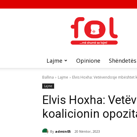
FOL
Lajme
Opinione
Shëndetës
Ballina
Lajme
Elvis Hoxha: Vetëvendosje mbështet k
Lajme
Elvis Hoxha: Vetë
koalicionin opozit
By
admin05
20 Nëntor, 2023