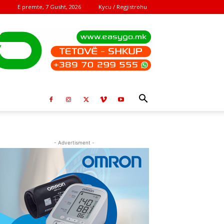
E premte, 7 Gusht, 2026
Kycu / Regjistrohu
- Advertisment -