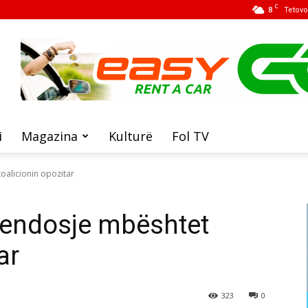
C
8
Tetovo
i
Magazina
Kulturë
Fol TV
oalicionin opozitar
vendosje mbështet
ar
323
0