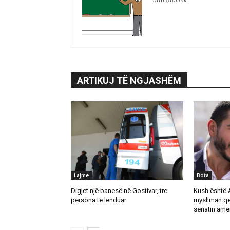
http://fol.mk
ARTIKUJ TË NGJASHËM
Lajme
Bota
Digjet një banesë në Gostivar, tre
Kush është 
persona të lënduar
mysliman që
senatin ame