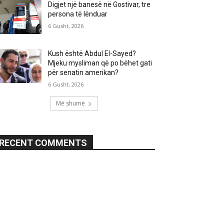
Digjet një banesë në Gostivar, tre
persona të lënduar
6 Gusht, 2026
Kush është Abdul El-Sayed?
Mjeku mysliman që po bëhet gati
për senatin amerikan?
6 Gusht, 2026
Më shumë
RECENT COMMENTS