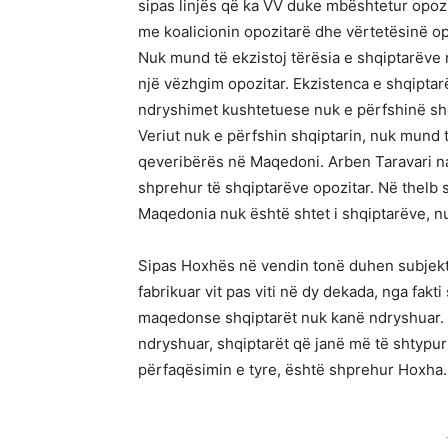
sipas linjës që ka VV duke mbështetur opozit
me koalicionin opozitarë dhe vërtetësinë op
Nuk mund të ekzistoj tërësia e shqiptarëve 
një vëzhgim opozitar. Ekzistenca e shqipta
ndryshimet kushtetuese nuk e përfshinë shq
Veriut nuk e përfshin shqiptarin, nuk mund t
qeveribërës në Maqedoni. Arben Taravari nat
shprehur të shqiptarëve opozitar. Në thelb sh
Maqedonia nuk është shtet i shqiptarëve, nuk
Sipas Hoxhës në vendin tonë duhen subjekte
fabrikuar vit pas viti në dy dekada, nga fak
maqedonse shqiptarët nuk kanë ndryshuar
ndryshuar, shqiptarët që janë më të shtypur
përfaqësimin e tyre, është shprehur Hoxha.