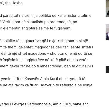
n”, tha Hoxha.
paraqitet në tre linja politike që kanë historicitetin e
 Veriut, por që aktualisht po pretendojnë, po
ur elementin shqiptarë sa më të fuqishëm.
politike të shqiptarëve që i nxjerr shqiptarët si një
të themi që shteti maqedonas deri tani është shteti I
 është një shtet maqedono – shqiptar dhe në qoftë se
ërfaqësimin e shqiptarëve në këtë pikë dhe jo vetëm
hëm qeveritar ne do ti mbështesim”, bën të ditur Elvis
eministrit të Kosovës Albin Kurti dhe kryetarit të
 në atë takim ka ftuar Taravarin të reflektojë në lidhje
etari i Lëvizjes Vetëvendosje, Albin Kurti, natyrisht