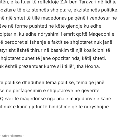
ën, e ka ftuar të reflektojë Z.Arben Taravari në lidhje
ozitare të ekzistencës shqiptare, ekzistencës politike.
në një shtet të tillë maqedonas pa qënë i vendosur në
rëve në formë pushteti në këtë gjendje ku edhe
iptarin, ku edhe ndryshimi i emrit qoftë Maqedoni e
ë përdoret si fshehje e faktit se shqiptarët nuk janë
yrisht është thirur në bashkim të një koalicioni të
qiptarët duhet të jenë opozitar ndaj këtij shteti.
 është prezentuar kurrë si i tillë”, tha Hoxha.
 politike dheduhen tema politike, tema që janë
ti se ne përfaqësimin e shqiptarëve në qeveritë
. Qeveritë maqedonse nga ana e maqedonve e kanë
it nuk e kanë gjetur të bindshme që të ndryshojnë
- Advertisment -