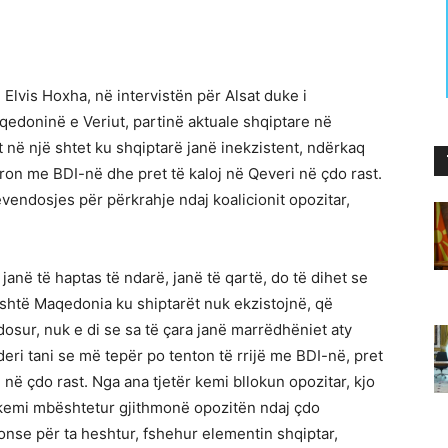
 Elvis Hoxha, në intervistën për Alsat duke i
aqedoninë e Veriut, partinë aktuale shqiptare në
mit në një shtet ku shqiptarë janë inekzistent, ndërkaq
ron me BDI-në dhe pret të kaloj në Qeveri në çdo rast.
vendosjes për përkrahje ndaj koalicionit opozitar,
janë të haptas të ndarë, janë të qartë, do të dihet se
 është Maqedonia ku shiptarët nuk ekzistojnë, që
sur, nuk e di se sa të çara janë marrëdhëniet aty
ri tani se më tepër po tenton të rrijë me BDI-në, pret
në çdo rast. Nga ana tjetër kemi bllokun opozitar, kjo
 kemi mbështetur gjithmonë opozitën ndaj çdo
onse për ta heshtur, fshehur elementin shqiptar,