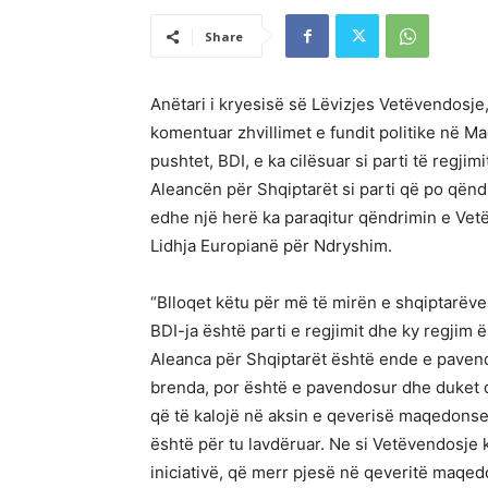
Share
Anëtari i kryesisë së Lëvizjes Vetëvendosje,
komentuar zhvillimet e fundit politike në M
pushtet, BDI, e ka cilësuar si parti të regji
Aleancën për Shqiptarët si parti që po qënd
edhe një herë ka paraqitur qëndrimin e Vetë
Lidhja Europianë për Ndryshim.
“Blloqet këtu për më të mirën e shqiptarëve 
BDI-ja është parti e regjimit dhe ky regjim
Aleanca për Shqiptarët është ende e pavendo
brenda, por është e pavendosur dhe duket de
që të kalojë në aksin e qeverisë maqedonse 
është për tu lavdëruar. Ne si Vetëvendosje
iniciativë, që merr pjesë në qeveritë maqed