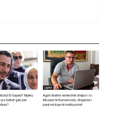
Lajme
Abdul El-Sayed? Mjeku
Agim Bislimi emërohet drejtor i ri i
 po bëhet gati për
Muzeut të Kumanovës, shqiptari i
rikan?
parë në krye të institucionit