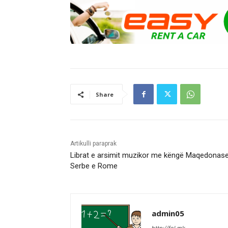
Share
Artikulli paraprak
Librat e arsimit muzikor me këngë Maqedonase
Serbe e Rome
admin05