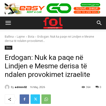
Ballina
Lajme
Bota
Erdogan: Nuk ka paqe në Lindjen e Mesme
derisa të ndalen provokimet...
Bota
Erdogan: Nuk ka paqe në
Lindjen e Mesme derisa të
ndalen provokimet izraelite
By
admin02
16 Maj, 2026
364
0