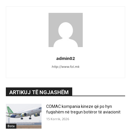
admin02
http://www.fol.mk
ARTIKUJ TË NGJASHËM
COMAC kompania kineze që po hyn
fuqishëm në tregun botëror të aviacionit
15 Korrik, 2026
Bota