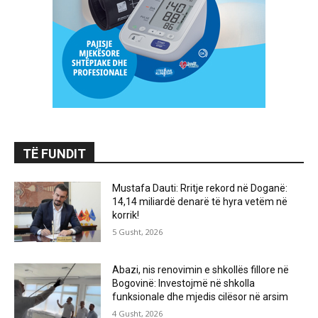
TË FUNDIT
Mustafa Dauti: Rritje rekord në Doganë:
14,14 miliardë denarë të hyra vetëm në
korrik!
5 Gusht, 2026
Abazi, nis renovimin e shkollës fillore në
Bogovinë: Investojmë në shkolla
funksionale dhe mjedis cilësor në arsim
4 Gusht, 2026