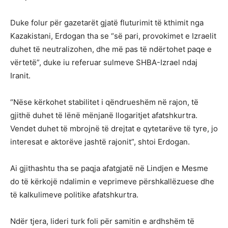
Duke folur për gazetarët gjatë fluturimit të kthimit nga
Kazakistani, Erdogan tha se “së pari, provokimet e Izraelit
duhet të neutralizohen, dhe më pas të ndërtohet paqe e
vërtetë”, duke iu referuar sulmeve SHBA-Izrael ndaj
Iranit.
“Nëse kërkohet stabilitet i qëndrueshëm në rajon, të
gjithë duhet të lënë mënjanë llogaritjet afatshkurtra.
Vendet duhet të mbrojnë të drejtat e qytetarëve të tyre, jo
interesat e aktorëve jashtë rajonit”, shtoi Erdogan.
Ai gjithashtu tha se paqja afatgjatë në Lindjen e Mesme
do të kërkojë ndalimin e veprimeve përshkallëzuese dhe
të kalkulimeve politike afatshkurtra.
Ndër tjera, lideri turk foli për samitin e ardhshëm të