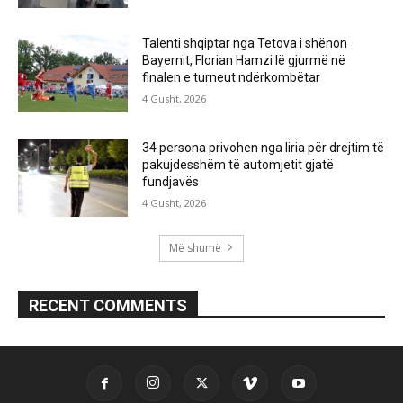
Talenti shqiptar nga Tetova i shënon
Bayernit, Florian Hamzi lë gjurmë në
finalen e turneut ndërkombëtar
4 Gusht, 2026
34 persona privohen nga liria për drejtim të
pakujdesshëm të automjetit gjatë
fundjavës
4 Gusht, 2026
Më shumë
RECENT COMMENTS