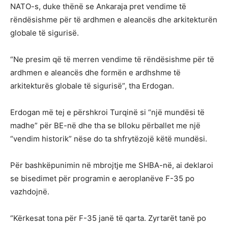
NATO-s, duke thënë se Ankaraja pret vendime të
rëndësishme për të ardhmen e aleancës dhe arkitekturën
globale të sigurisë.
“Ne presim që të merren vendime të rëndësishme për të
ardhmen e aleancës dhe formën e ardhshme të
arkitekturës globale të sigurisë”, tha Erdogan.
Erdogan më tej e përshkroi Turqinë si “një mundësi të
madhe” për BE-në dhe tha se blloku përballet me një
“vendim historik” nëse do ta shfrytëzojë këtë mundësi.
Për bashkëpunimin në mbrojtje me SHBA-në, ai deklaroi
se bisedimet për programin e aeroplanëve F-35 po
vazhdojnë.
“Kërkesat tona për F-35 janë të qarta. Zyrtarët tanë po