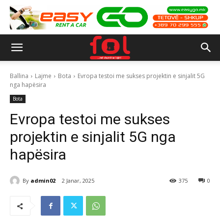
Ballina
Lajme
Bota
Evropa testoi me sukses projektin e sinjalit 5G
nga hapësira
Bota
Evropa testoi me sukses
projektin e sinjalit 5G nga
hapësira
By
admin02
2 Janar, 2025
375
0