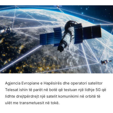
Agjencia Evropiane e Hapësirës dhe operatori satelitor
Telesat ishin të parët në botë që testuan një lidhje 5G që
lidhte drejtpërdrejt një satelit komunikimi në orbitë të
ulët me transmetuesit në tokë.