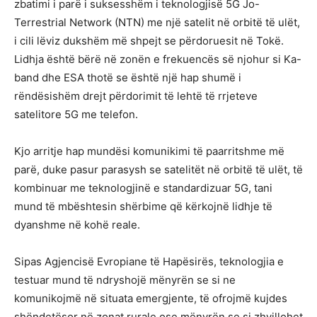
zbatimi i parë i suksesshëm i teknologjisë 5G Jo-
Terrestrial Network (NTN) me një satelit në orbitë të ulët,
i cili lëviz dukshëm më shpejt se përdoruesit në Tokë.
Lidhja është bërë në zonën e frekuencës së njohur si Ka-
band dhe ESA thotë se është një hap shumë i
rëndësishëm drejt përdorimit të lehtë të rrjeteve
satelitore 5G me telefon.
Kjo arritje hap mundësi komunikimi të paarritshme më
parë, duke pasur parasysh se satelitët në orbitë të ulët, të
kombinuar me teknologjinë e standardizuar 5G, tani
mund të mbështesin shërbime që kërkojnë lidhje të
dyanshme në kohë reale.
Sipas Agjencisë Evropiane të Hapësirës, teknologjia e
testuar mund të ndryshojë mënyrën se si ne
komunikojmë në situata emergjente, të ofrojmë kujdes
shëndetësor në zonat rurale ose mënyrën se si zhvillohet