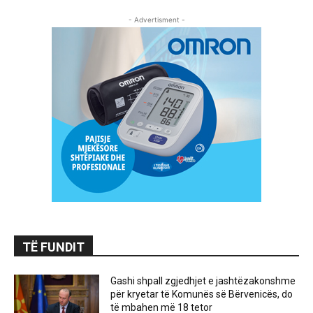
- Advertisment -
TË FUNDIT
Gashi shpall zgjedhjet e jashtëzakonshme
për kryetar të Komunës së Bërvenicës, do
të mbahen më 18 tetor