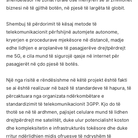
biznesi në të gjithë botën, në pjesë të largëta të globit.
Shembuj të përdorimit të kësaj metode të
telekomunikacionit përfshijnë automjete autonome,
kryerjen e procedurave mjekësore në distancë, madje
edhe lidhjen e aroplanëve të pasagjerëve drejtpërdrejt
me 5G, e cila mund të sigurojë qasje në internet për
pasagjerët në çdo pjesë të botës.
Një nga risitë e rëndësishme në këtë projekt është fakti
se ai është realizuar në bazë të standardeve të hapura, të
përcaktuara nga organizata ndërkombëtare e
standardizimit të telekomunikacionit 3GPP. Kjo do të
thotë se në të ardhmen, pajisjet celulare mund të lidhen
drejtpërdrejt me satelitët, duke ulur potencialisht koston
dhe kompleksitetin e infrastrukturës tokësore dhe duke
rritur ndërlidhjen midis ofruesve të ndryshëm të