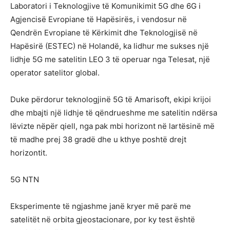
Laboratori i Teknologjive të Komunikimit 5G dhe 6G i
Agjencisë Evropiane të Hapësirës, i vendosur në
Qendrën Evropiane të Kërkimit dhe Teknologjisë në
Hapësirë (ESTEC) në Holandë, ka lidhur me sukses një
lidhje 5G me satelitin LEO 3 të operuar nga Telesat, një
operator satelitor global.
Duke përdorur teknologjinë 5G të Amarisoft, ekipi krijoi
dhe mbajti një lidhje të qëndrueshme me satelitin ndërsa
lëvizte nëpër qiell, nga pak mbi horizont në lartësinë më
të madhe prej 38 gradë dhe u kthye poshtë drejt
horizontit.
5G NTN
Eksperimente të ngjashme janë kryer më parë me
satelitët në orbita gjeostacionare, por ky test është