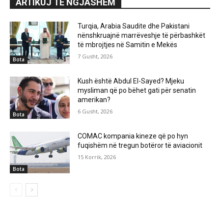
ARTIKUJ TË NGJASHËM
Turqia, Arabia Saudite dhe Pakistani
nënshkruajnë marrëveshje të përbashkët
të mbrojtjes në Samitin e Mekës
7 Gusht, 2026
Bota
Kush është Abdul El-Sayed? Mjeku
mysliman që po bëhet gati për senatin
amerikan?
6 Gusht, 2026
Bota
COMAC kompania kineze që po hyn
fuqishëm në tregun botëror të aviacionit
15 Korrik, 2026
Bota