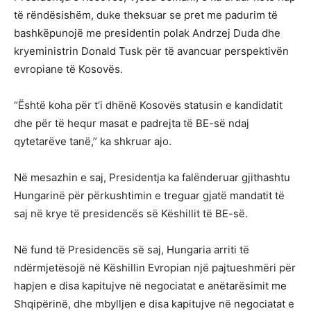
të rëndësishëm, duke theksuar se pret me padurim të
bashkëpunojë me presidentin polak Andrzej Duda dhe
kryeministrin Donald Tusk për të avancuar perspektivën
evropiane të Kosovës.
“Është koha për t’i dhënë Kosovës statusin e kandidatit
dhe për të hequr masat e padrejta të BE-së ndaj
qytetarëve tanë,” ka shkruar ajo.
Në mesazhin e saj, Presidentja ka falënderuar gjithashtu
Hungarinë për përkushtimin e treguar gjatë mandatit të
saj në krye të presidencës së Këshillit të BE-së.
Në fund të Presidencës së saj, Hungaria arriti të
ndërmjetësojë në Këshillin Evropian një pajtueshmëri për
hapjen e disa kapitujve në negociatat e anëtarësimit me
Shqipërinë, dhe mbylljen e disa kapitujve në negociatat e