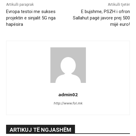
Artikulli paraprak
Artikulli tjetër
Evropa testoi me sukses
E bujshme, PSZH i ofron
projektin e sinjalit 5G nga
Sallahut pagë javore prej 500
hapësira
mijë euro!
admin02
http://www.fol.mk
ARTIKUJ TË NGJASHËM