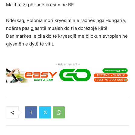
Malit të Zi për anëtarësim në BE.
Ndërkaq, Polonia mori kryesimin e radhës nga Hungaria,
ndërsa pas gjashtë muajsh do t’ia dorëzojë këtë
Danimarkës, e cila do të kryesojë me bllokun evropian në
gjysmën e dytë të vitit.
- Advertisment -