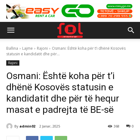
Ballina
Lajme
Rajoni
Osmani: Është koha për t’i dhënë Kosovës
statusin e kandidatit dhe për...
Rajoni
Osmani: Është koha për t’i
dhënë Kosovës statusin e
kandidatit dhe për të hequr
masat e padrejta të BE-së
By
admin02
2 Janar, 2025
368
0