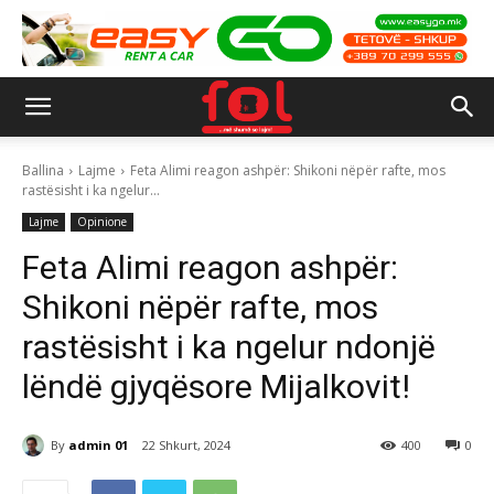
Ballina
Lajme
Feta Alimi reagon ashpër: Shikoni nëpër rafte, mos
rastësisht i ka ngelur...
Lajme
Opinione
Feta Alimi reagon ashpër:
Shikoni nëpër rafte, mos
rastësisht i ka ngelur ndonjë
lëndë gjyqësore Mijalkovit!
By
admin 01
22 Shkurt, 2024
400
0