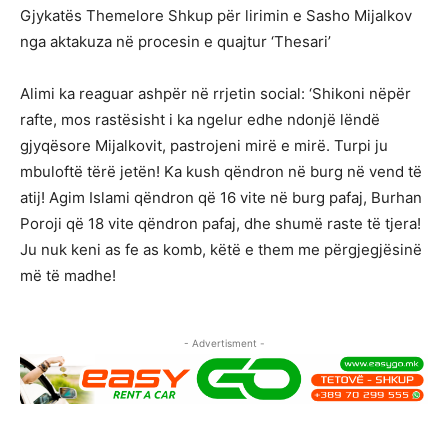
Gjykatës Themelore Shkup për lirimin e Sasho Mijalkov
nga aktakuza në procesin e quajtur ‘Thesari’
Alimi ka reaguar ashpër në rrjetin social: ‘Shikoni nëpër
rafte, mos rastësisht i ka ngelur edhe ndonjë lëndë
gjyqësore Mijalkovit, pastrojeni mirë e mirë. Turpi ju
mbuloftë tërë jetën! Ka kush qëndron në burg në vend të
atij! Agim Islami qëndron që 16 vite në burg pafaj, Burhan
Poroji që 18 vite qëndron pafaj, dhe shumë raste të tjera!
Ju nuk keni as fe as komb, këtë e them me përgjegjësinë
më të madhe!
- Advertisment -