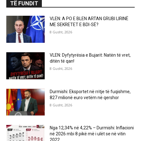
TË FUNDIT
VLEN: A PO E BLEN ARTAN GRUBI LIRINË
ME SEKRETET E BDI-SË?
8 Gusht, 2026
VLEN: Dyfytyrësia e Bujarit: Natën të vret,
ditën të qan!
8 Gusht, 2026
Durmishi: Eksportet në rritje të fuqishme,
827 milionë euro vetëm në qershor
8 Gusht, 2026
Nga 12,34% në 4,22% – Durmishi: Inflacioni
në 2026 mbi 8 pikë më i ulët se në vitin
2022