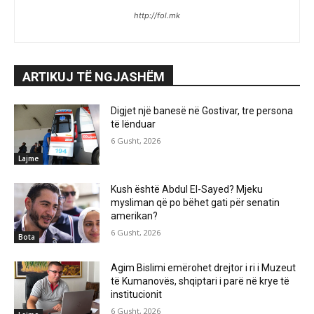
http://fol.mk
ARTIKUJ TË NGJASHËM
Digjet një banesë në Gostivar, tre persona
të lënduar
6 Gusht, 2026
Lajme
Kush është Abdul El-Sayed? Mjeku
mysliman që po bëhet gati për senatin
amerikan?
6 Gusht, 2026
Bota
Agim Bislimi emërohet drejtor i ri i Muzeut
të Kumanovës, shqiptari i parë në krye të
institucionit
6 Gusht, 2026