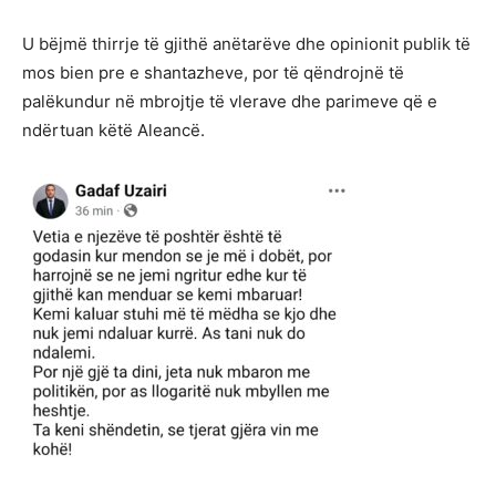
U bëjmë thirrje të gjithë anëtarëve dhe opinionit publik të
mos bien pre e shantazheve, por të qëndrojnë të
palëkundur në mbrojtje të vlerave dhe parimeve që e
ndërtuan këtë Aleancë.