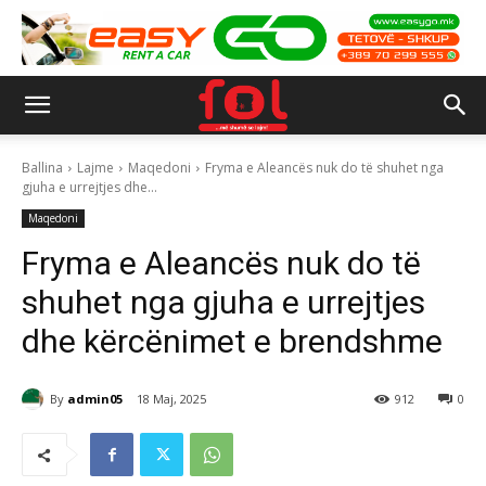
Ballina
Lajme
Maqedoni
Fryma e Aleancës nuk do të shuhet nga
gjuha e urrejtjes dhe...
Maqedoni
Fryma e Aleancës nuk do të
shuhet nga gjuha e urrejtjes
dhe kërcënimet e brendshme
By
admin05
18 Maj, 2025
912
0