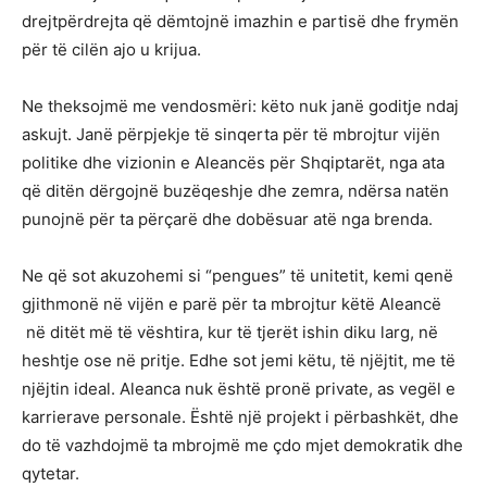
drejtpërdrejta që dëmtojnë imazhin e partisë dhe frymën
për të cilën ajo u krijua.
Ne theksojmë me vendosmëri: këto nuk janë goditje ndaj
askujt. Janë përpjekje të sinqerta për të mbrojtur vijën
politike dhe vizionin e Aleancës për Shqiptarët, nga ata
që ditën dërgojnë buzëqeshje dhe zemra, ndërsa natën
punojnë për ta përçarë dhe dobësuar atë nga brenda.
Ne që sot akuzohemi si “pengues” të unitetit, kemi qenë
gjithmonë në vijën e parë për ta mbrojtur këtë Aleancë
në ditët më të vështira, kur të tjerët ishin diku larg, në
heshtje ose në pritje. Edhe sot jemi këtu, të njëjtit, me të
njëjtin ideal. Aleanca nuk është pronë private, as vegël e
karrierave personale. Është një projekt i përbashkët, dhe
do të vazhdojmë ta mbrojmë me çdo mjet demokratik dhe
qytetar.