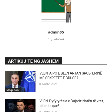
admin05
http://fol.mk
ARTIKUJ TË NGJASHËM
VLEN: A PO E BLEN ARTAN GRUBI LIRINË
ME SEKRETET E BDI-SË?
8 Gusht, 2026
Maqedoni
VLEN: Dyfytyrësia e Bujarit: Natën të vret,
ditën të qan!
8 Gusht, 2026