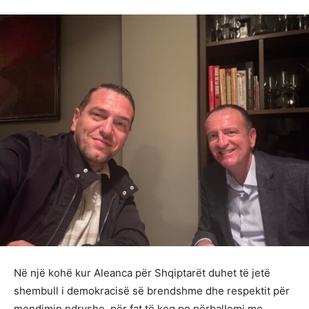
Në një kohë kur Aleanca për Shqiptarët duhet të jetë
shembull i demokracisë së brendshme dhe respektit për
mendimin ndryshe, për fat të keq po përballemi me