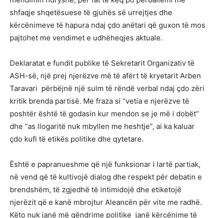
shfaqje shqetësuese të gjuhës së urrejtjes dhe
kërcënimeve të hapura ndaj çdo anëtari që guxon të mos
pajtohet me vendimet e udhëheqjes aktuale.
Deklaratat e fundit publike të Sekretarit Organizativ të
ASH-së, një prej njerëzve më të afërt të kryetarit Arben
Taravari përbëjnë një sulm të rëndë verbal ndaj çdo zëri
kritik brenda partisë. Me fraza si “vetia e njerëzve të
poshtër është të godasin kur mendon se je më i dobët”
dhe “as llogaritë nuk mbyllen me heshtje”, ai ka kaluar
çdo kufi të etikës politike dhe qytetare.
Është e papranueshme që një funksionar i lartë partiak,
në vend që të kultivojë dialog dhe respekt për debatin e
brendshëm, të zgjedhë të intimidojë dhe etiketojë
njerëzit që e kanë mbrojtur Aleancën për vite me radhë.
Këto nuk janë më qëndrime politike janë kërcënime të