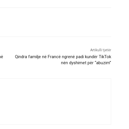
Artikulli tjetër
në
Qindra familje në Francë ngrenë padi kundër TikTok
nën dyshimet për “abuzim”