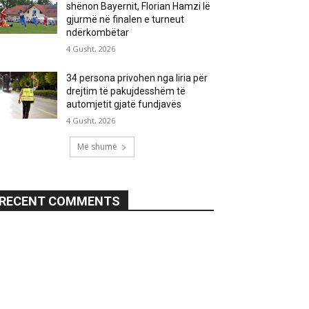
shënon Bayernit, Florian Hamzi lë
gjurmë në finalen e turneut
ndërkombëtar
4 Gusht, 2026
34 persona privohen nga liria për
drejtim të pakujdesshëm të
automjetit gjatë fundjavës
4 Gusht, 2026
Më shumë
RECENT COMMENTS