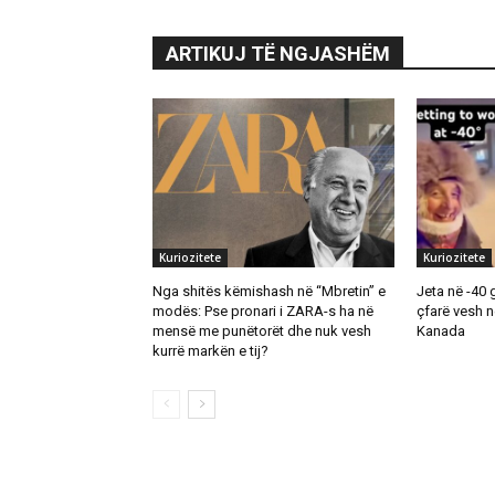
ARTIKUJ TË NGJASHËM
Kuriozitete
Kuriozitete
Nga shitës këmishash në “Mbretin” e
Jeta në -40 
modës: Pse pronari i ZARA-s ha në
çfarë vesh 
mensë me punëtorët dhe nuk vesh
Kanada
kurrë markën e tij?