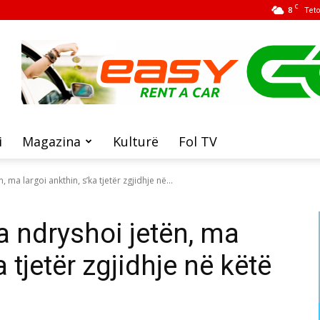
C
8
Tet
i
Magazina
Kulturë
Fol TV
 ma largoi ankthin, s’ka tjetër zgjidhje në...
a ndryshoi jetën, ma
a tjetër zgjidhje në këtë