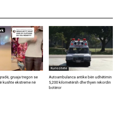
Kuriozitete
gradë, gruaja tregon se
Autoambulanca antike bën udhëtimin
në kushte ekstreme në
5,200 kilometërsh dhe thyen rekordin
botëror