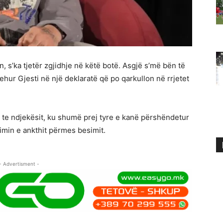
, s’ka tjetër zgjidhje në këtë botë. Asgjë s’më bën të
rehur Gjesti në një deklaratë që po qarkullon në rrjetet
a te ndjekësit, ku shumë prej tyre e kanë përshëndetur
imin e ankthit përmes besimit.
- Advertisment -