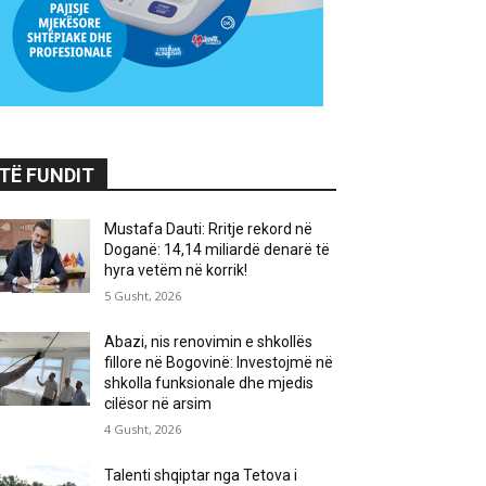
TË FUNDIT
Mustafa Dauti: Rritje rekord në
Doganë: 14,14 miliardë denarë të
hyra vetëm në korrik!
5 Gusht, 2026
Abazi, nis renovimin e shkollës
fillore në Bogovinë: Investojmë në
shkolla funksionale dhe mjedis
cilësor në arsim
4 Gusht, 2026
Talenti shqiptar nga Tetova i