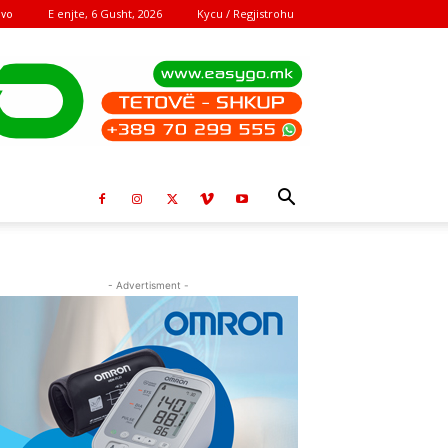
E enjte, 6 Gusht, 2026
Kycu / Regjistrohu
ovo
- Advertisment -