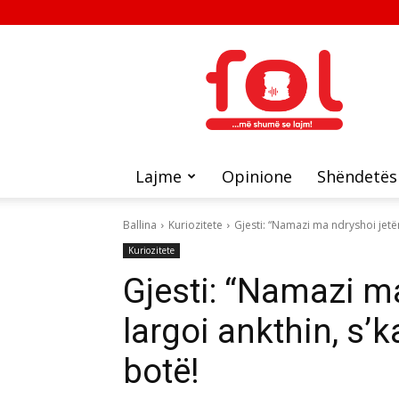
FOL
Lajme
Opinione
Shëndetës
Ballina
Kuriozitete
Gjesti: “Namazi ma ndryshoi jetën,
Kuriozitete
Gjesti: “Namazi m
largoi ankthin, s’k
botë!