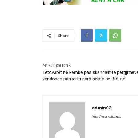
Share
Artikulli paraprak
Tetovarët në këmbë pas skandalit të përgjimev
vendosen pankarta para selisë së BDI-së
admin02
http://www.fol.mk