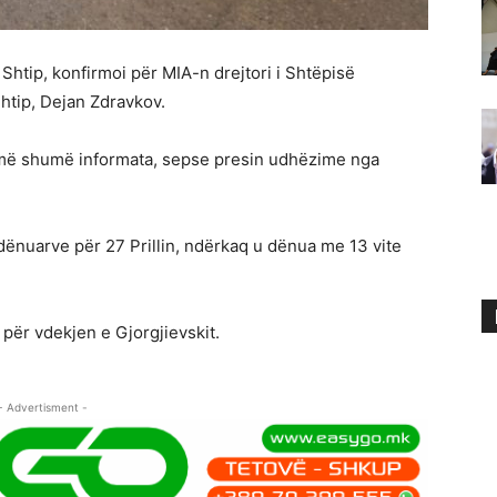
Shtip, konfirmoi për MIA-n drejtori i Shtëpisë
tip, Dejan Zdravkov.
 më shumë informata, sepse presin udhëzime nga
 dënuarve për 27 Prillin, ndërkaq u dënua me 13 vite
 për vdekjen e Gjorgjievskit.
- Advertisment -