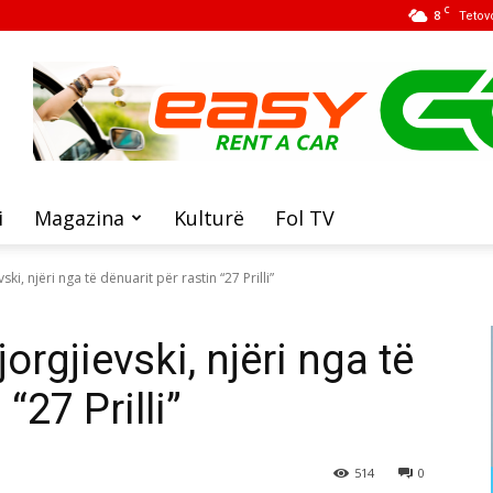
C
8
Tetov
i
Magazina
Kulturë
Fol TV
ki, njëri nga të dënuarit për rastin “27 Prilli”
orgjievski, njëri nga të
“27 Prilli”
514
0