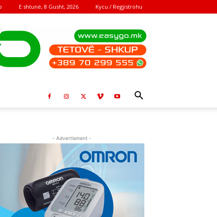
E shtunë, 8 Gusht, 2026
Kycu / Regjistrohu
o
- Advertisment -