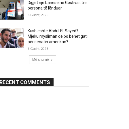
Digjet një banesë në Gostivar, tre
persona të lënduar
6 Gusht, 2026
Kush është Abdul El-Sayed?
Mjeku mysliman që po bëhet gati
për senatin amerikan?
6 Gusht, 2026
Më shumë
RECENT COMMENTS