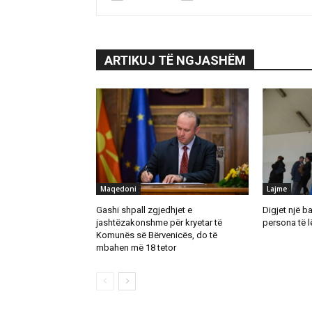
ARTIKUJ TË NGJASHËM
Maqedoni
Lajme
Gashi shpall zgjedhjet e
Digjet një b
jashtëzakonshme për kryetar të
persona të 
Komunës së Bërvenicës, do të
mbahen më 18 tetor