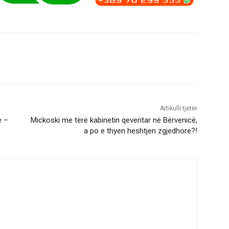
Artikulli tjetër
e –
Mickoski me tërë kabinetin qeveritar në Bërvenicë,
a po e thyen heshtjen zgjedhore?!