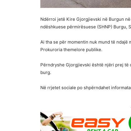
Ndërroi jetë Kire Gjorgjievski në Burgun në 
ndëshkuese përmirësuese (SHNP) Burgu, Sh
Ai tha se për momentin nuk mund të ndajë
Prokuroria themelore publike.
Përndryshe Gjorgjievski është njëri prej të
burg.
Në rrjetet sociale po shpërndahet informata