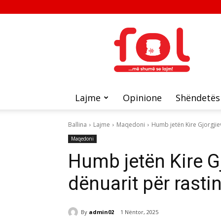
FOL
Lajme
Opinione
Shëndetës
Ballina
Lajme
Maqedoni
Humb jetën Kire Gjorgjievs
Maqedoni
Humb jetën Kire Gj
dënuarit për rastin 
By
admin02
1 Nëntor, 2025