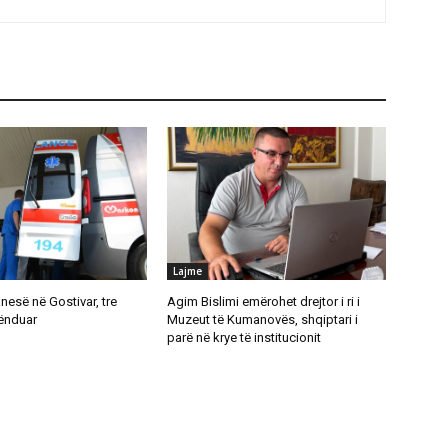
Lajme
anesë në Gostivar, tre
Agim Bislimi emërohet drejtor i ri i
lënduar
Muzeut të Kumanovës, shqiptari i
parë në krye të institucionit