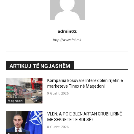
admin02
http://www.fol.mk
ARTIKUJ TË NGJASHËM
Kompania kosovare Interex blen rrjetin e
marketeve Tinex në Maqedoni
9 Gusht, 2026
Maqedoni
VLEN: A PO E BLEN ARTAN GRUBI LIRINË
ME SEKRETET E BDI-SË?
8 Gusht, 2026