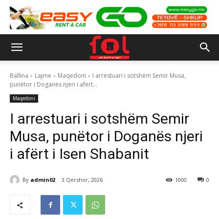
Ballina
Lajme
Maqedoni
I arrestuari i sotshëm Semir Musa,
punëtor i Doganës njeri i afërt...
Maqedoni
I arrestuari i sotshëm Semir
Musa, punëtor i Doganës njeri
i afërt i Isen Shabanit
By
admin02
3 Qershor, 2026
1000
0