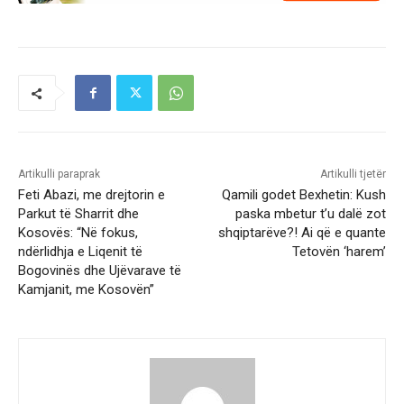
Artikulli paraprak
Artikulli tjetër
Feti Abazi, me drejtorin e
Qamili godet Bexhetin: Kush
Parkut të Sharrit dhe
paska mbetur t’u dalë zot
Kosovës: “Në fokus,
shqiptarëve?! Ai që e quante
ndërlidhja e Liqenit të
Tetovën ‘harem’
Bogovinës dhe Ujëvarave të
Kamjanit, me Kosovën”