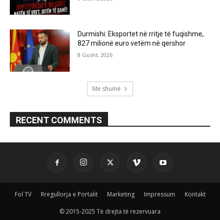
Durmishi: Eksportet në rritje të fuqishme,
827 milionë euro vetëm në qershor
8 Gusht, 2026
Më shumë
RECENT COMMENTS
Fol TV
Rregullorja e Portalit
Marketing
Impressum
Kontakt
© 2015-2025 Të drejta të rezervuara