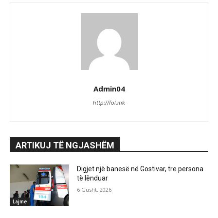
Admin04
http://fol.mk
ARTIKUJ TË NGJASHËM
Digjet një banesë në Gostivar, tre persona
të lënduar
6 Gusht, 2026
Lajme