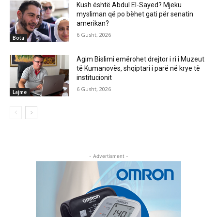
Kush është Abdul El-Sayed? Mjeku
mysliman që po bëhet gati për senatin
amerikan?
6 Gusht, 2026
Bota
Agim Bislimi emërohet drejtor i ri i Muzeut
të Kumanovës, shqiptari i parë në krye të
institucionit
6 Gusht, 2026
Lajme
- Advertisment -