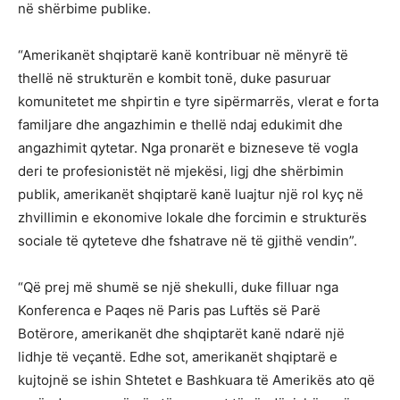
në shërbime publike.
“Amerikanët shqiptarë kanë kontribuar në mënyrë të
thellë në strukturën e kombit tonë, duke pasuruar
komunitetet me shpirtin e tyre sipërmarrës, vlerat e forta
familjare dhe angazhimin e thellë ndaj edukimit dhe
angazhimit qytetar. Nga pronarët e bizneseve të vogla
deri te profesionistët në mjekësi, ligj dhe shërbimin
publik, amerikanët shqiptarë kanë luajtur një rol kyç në
zhvillimin e ekonomive lokale dhe forcimin e strukturës
sociale të qyteteve dhe fshatrave në të gjithë vendin”.
“Që prej më shumë se një shekulli, duke filluar nga
Konferenca e Paqes në Paris pas Luftës së Parë
Botërore, amerikanët dhe shqiptarët kanë ndarë një
lidhje të veçantë. Edhe sot, amerikanët shqiptarë e
kujtojnë se ishin Shtetet e Bashkuara të Amerikës ato që