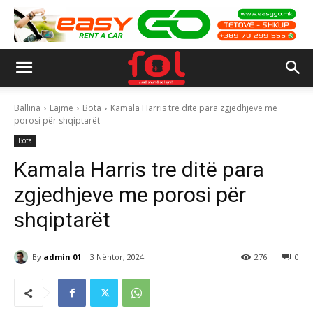
Ballina
Lajme
Bota
Kamala Harris tre ditë para zgjedhjeve me
porosi për shqiptarët
Bota
Kamala Harris tre ditë para
zgjedhjeve me porosi për
shqiptarët
By
admin 01
3 Nëntor, 2024
276
0