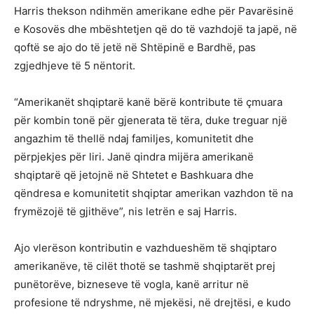
Harris thekson ndihmën amerikane edhe për Pavarësinë
e Kosovës dhe mbështetjen që do të vazhdojë ta japë, në
qoftë se ajo do të jetë në Shtëpinë e Bardhë, pas
zgjedhjeve të 5 nëntorit.
“Amerikanët shqiptarë kanë bërë kontribute të çmuara
për kombin tonë për gjenerata të tëra, duke treguar një
angazhim të thellë ndaj familjes, komunitetit dhe
përpjekjes për liri. Janë qindra mijëra amerikanë
shqiptarë që jetojnë në Shtetet e Bashkuara dhe
qëndresa e komunitetit shqiptar amerikan vazhdon të na
frymëzojë të gjithëve”, nis letrën e saj Harris.
Ajo vlerëson kontributin e vazhdueshëm të shqiptaro
amerikanëve, të cilët thotë se tashmë shqiptarët prej
punëtorëve, bizneseve të vogla, kanë arritur në
profesione të ndryshme, në mjekësi, në drejtësi, e kudo