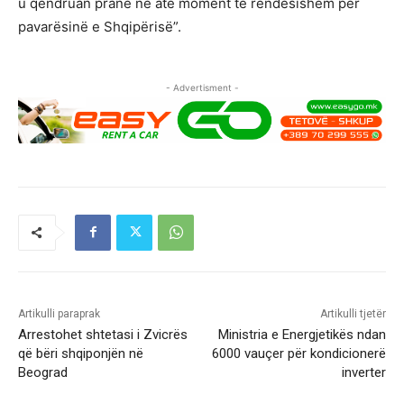
u qëndruan pranë në atë moment të rëndësishëm për
pavarësinë e Shqipërisë”.
- Advertisment -
Artikulli paraprak
Artikulli tjetër
Arrestohet shtetasi i Zvicrës
Ministria e Energjetikës ndan
që bëri shqiponjën në
6000 vauçer për kondicionerë
Beograd
inverter