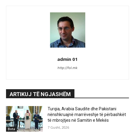
admin 01
http://fol.mk
ARTIKUJ TË NGJASHËM
Turqia, Arabia Saudite dhe Pakistani
nënshkruajnë marrëveshje të përbashkët
të mbrojtjes në Samitin e Mekës
7 Gusht, 2026
Bota