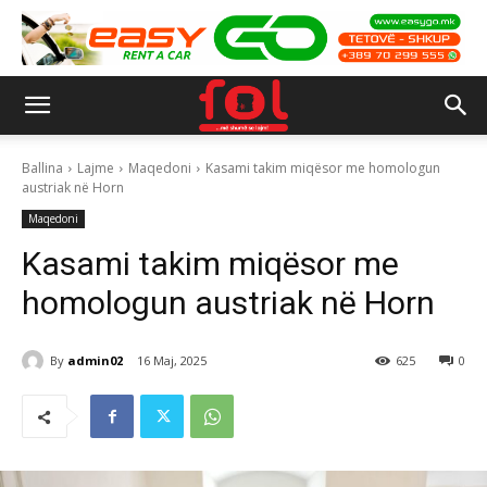
Ballina
Lajme
Maqedoni
Kasami takim miqësor me homologun
austriak në Horn
Maqedoni
Kasami takim miqësor me
homologun austriak në Horn
By
admin02
16 Maj, 2025
625
0