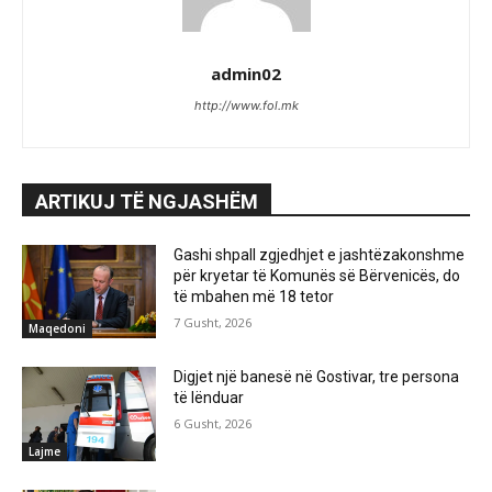
admin02
http://www.fol.mk
ARTIKUJ TË NGJASHËM
Gashi shpall zgjedhjet e jashtëzakonshme
për kryetar të Komunës së Bërvenicës, do
të mbahen më 18 tetor
7 Gusht, 2026
Maqedoni
Digjet një banesë në Gostivar, tre persona
të lënduar
6 Gusht, 2026
Lajme