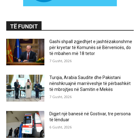
TË FUNDIT
Gashi shpall zgjedhjet e jashtëzakonshme
për kryetar të Komunës së Bërvenicës, do
të mbahen më 18 tetor
7 Gusht, 2026
Turqia, Arabia Saudite dhe Pakistani
nënshkruajnë marrëveshje të përbashkët
të mbrojtjes në Samitin e Mekës
7 Gusht, 2026
Digjet një banesë në Gostivar, tre persona
të lënduar
6 Gusht, 2026