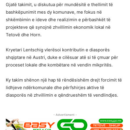
Gjatë takimit, u diskutua për mundësitë e thellimit të
bashkëpunimit mes dy komunave, me fokus në
shkëmbimin e ideve dhe realizimin e përbashkët të
projekteve që synojnë zhvillimin ekonomik lokal në
Tetovë dhe Horn.
Kryetari Lentschig vlerësoi kontributin e diasporës
shqiptare në Austri, duke e cilësuar atë si të çmuar për
proceset lokale dhe kombëtare në vendin mikpritës.
Ky takim shënon një hap të rëndësishëm drejt forcimit të
lidhjeve ndërkomunale dhe përfshirjes aktive të
diasporës në zhvillimin e qëndrueshëm të vendlindjes.
- Advertisment -