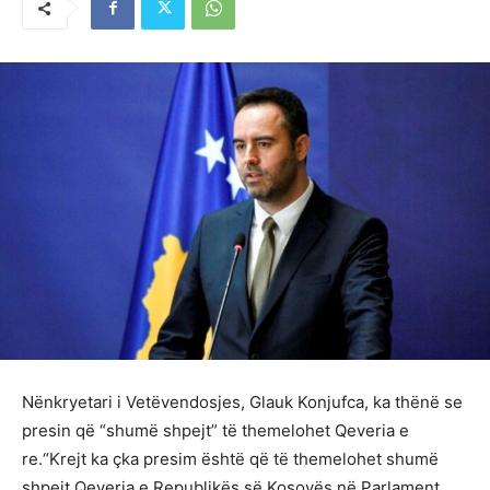
Nënkryetari i Vetëvendosjes, Glauk Konjufca, ka thënë se
presin që “shumë shpejt” të themelohet Qeveria e
re.“Krejt ka çka presim është që të themelohet shumë
shpejt Qeveria e Republikës së Kosovës në Parlament.