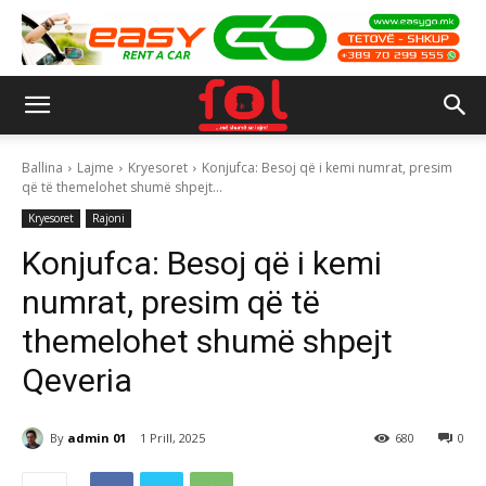
Ballina
Lajme
Kryesoret
Konjufca: Besoj që i kemi numrat, presim
që të themelohet shumë shpejt...
Kryesoret
Rajoni
Konjufca: Besoj që i kemi
numrat, presim që të
themelohet shumë shpejt
Qeveria
By
admin 01
1 Prill, 2025
680
0