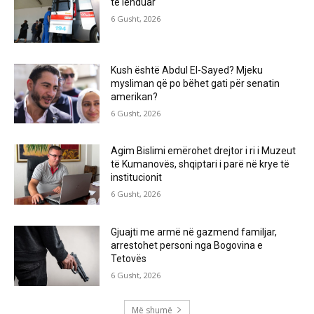
të lënduar
6 Gusht, 2026
Kush është Abdul El-Sayed? Mjeku
mysliman që po bëhet gati për senatin
amerikan?
6 Gusht, 2026
Agim Bislimi emërohet drejtor i ri i Muzeut
të Kumanovës, shqiptari i parë në krye të
institucionit
6 Gusht, 2026
Gjuajti me armë në gazmend familjar,
arrestohet personi nga Bogovina e
Tetovës
6 Gusht, 2026
Më shumë