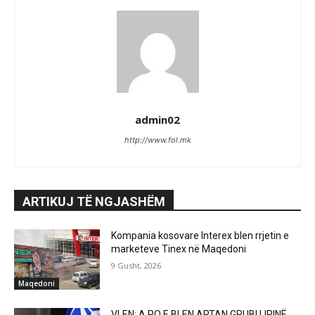
admin02
http://www.fol.mk
ARTIKUJ TË NGJASHËM
Kompania kosovare Interex blen rrjetin e
marketeve Tinex në Maqedoni
9 Gusht, 2026
Maqedoni
VLEN: A PO E BLEN ARTAN GRUBI LIRINË