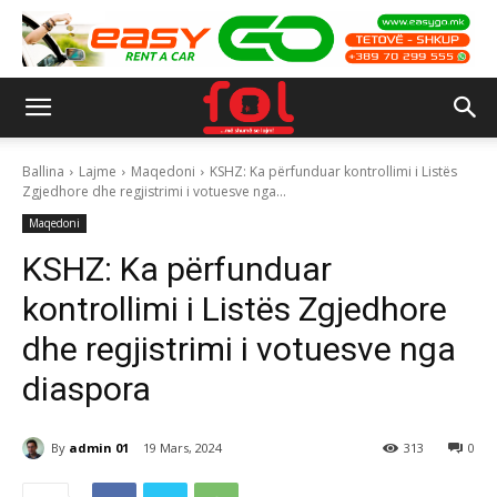
Ballina
Lajme
Maqedoni
KSHZ: Ka përfunduar kontrollimi i Listës
Zgjedhore dhe regjistrimi i votuesve nga...
Maqedoni
KSHZ: Ka përfunduar
kontrollimi i Listës Zgjedhore
dhe regjistrimi i votuesve nga
diaspora
By
admin 01
19 Mars, 2024
313
0