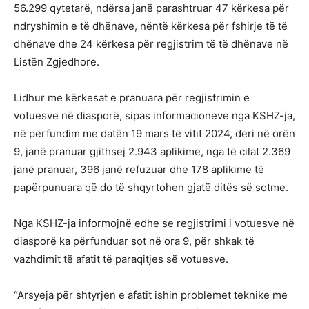
56.299 qytetarë, ndërsa janë parashtruar 47 kërkesa për
ndryshimin e të dhënave, nëntë kërkesa për fshirje të të
dhënave dhe 24 kërkesa për regjistrim të të dhënave në
Listën Zgjedhore.
Lidhur me kërkesat e pranuara për regjistrimin e
votuesve në diasporë, sipas informacioneve nga KSHZ-ja,
në përfundim me datën 19 mars të vitit 2024, deri në orën
9, janë pranuar gjithsej 2.943 aplikime, nga të cilat 2.369
janë pranuar, 396 janë refuzuar dhe 178 aplikime të
papërpunuara që do të shqyrtohen gjatë ditës së sotme.
Nga KSHZ-ja informojnë edhe se regjistrimi i votuesve në
diasporë ka përfunduar sot në ora 9, për shkak të
vazhdimit të afatit të paraqitjes së votuesve.
“Arsyeja për shtyrjen e afatit ishin problemet teknike me