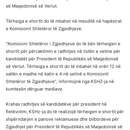
së Maqedonisë së Veriut.
Tërheqja e shortit do të mbahet në mesditë në hapësirat
e Komisionit Shtetëror të Zgjedhjeve.
“Komisioni Shtetëror i Zgjedhjeve do të bën tërheqjen e
shortit për përcaktimin e radhitjes në listën e vetme për
kandidatët për President të Republikës së Maqedonisë
së Veriut. Tërheqja e shortit do të mbahet në orën 12 në
sallën e madhe në katin e 4 në selinë e Komisionit
Shtetëror të Zgjedhjeve”, informojnë nga KSHZ-ja në
kumtesën dërguar mediave.
Krahas radhitjes së kandidatëve për president në
fletëvotim, KSHz-ja do të realizojë tërheqjen e shortit për
shpërndarjen e panove reklamuese dhe bilbordeve për
Zgjedhjet për President të Republikës së Maqedonisë së