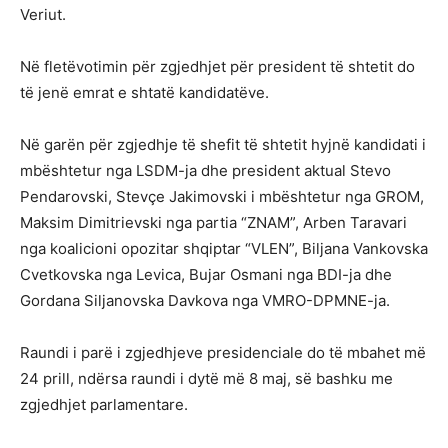
Veriut.
Në fletëvotimin për zgjedhjet për president të shtetit do
të jenë emrat e shtatë kandidatëve.
Në garën për zgjedhje të shefit të shtetit hyjnë kandidati i
mbështetur nga LSDM-ja dhe president aktual Stevo
Pendarovski, Stevçe Jakimovski i mbështetur nga GROM,
Maksim Dimitrievski nga partia “ZNAM”, Arben Taravari
nga koalicioni opozitar shqiptar “VLEN”, Biljana Vankovska
Cvetkovska nga Levica, Bujar Osmani nga BDI-ja dhe
Gordana Siljanovska Davkova nga VMRO-DPMNE-ja.
Raundi i parë i zgjedhjeve presidenciale do të mbahet më
24 prill, ndërsa raundi i dytë më 8 maj, së bashku me
zgjedhjet parlamentare.