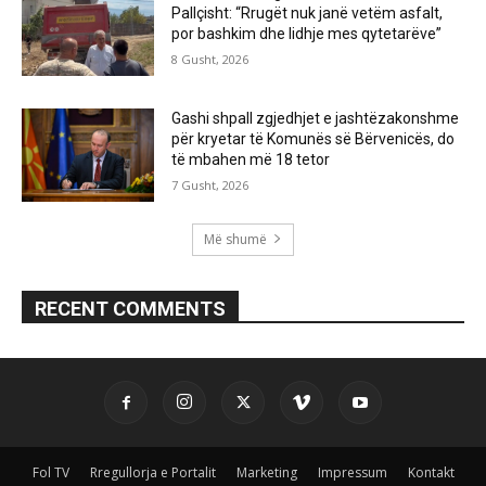
Pallçisht: “Rrugët nuk janë vetëm asfalt,
por bashkim dhe lidhje mes qytetarëve”
8 Gusht, 2026
Gashi shpall zgjedhjet e jashtëzakonshme
për kryetar të Komunës së Bërvenicës, do
të mbahen më 18 tetor
7 Gusht, 2026
Më shumë
RECENT COMMENTS
Fol TV
Rregullorja e Portalit
Marketing
Impressum
Kontakt