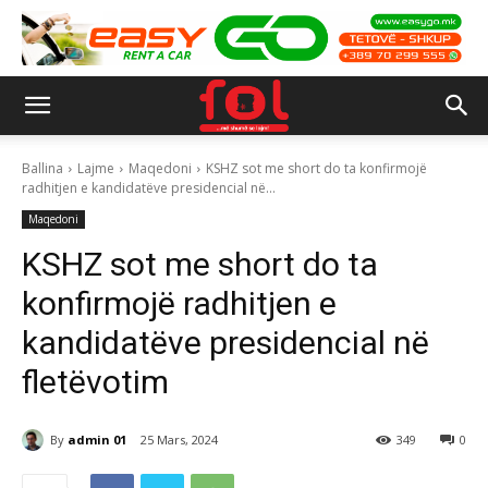
Ballina
Lajme
Maqedoni
KSHZ sot me short do ta konfirmojë
radhitjen e kandidatëve presidencial në...
Maqedoni
KSHZ sot me short do ta
konfirmojë radhitjen e
kandidatëve presidencial në
fletëvotim
By
admin 01
25 Mars, 2024
349
0