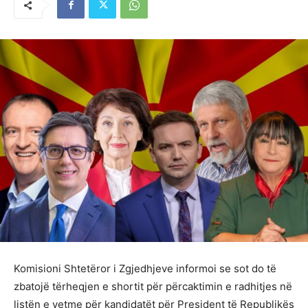
Komisioni Shtetëror i Zgjedhjeve informoi se sot do të
zbatojë tërheqjen e shortit për përcaktimin e radhitjes në
listën e vetme për kandidatët për President të Republikës