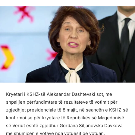
Kryetari i KSHZ-së Aleksandar Dashtevski sot, me
shpalljen përfundimtare të rezultateve të votimit për
zgjedhjet presidenciale të 8 majit, në seancën e KSHZ-së
konfirmoi se për kryetare të Republikës së Maqedonisë
së Veriut është zgjedhur Gordana Siljanovska Davkova,
me shumicën e votave nga votuesit që votuan,