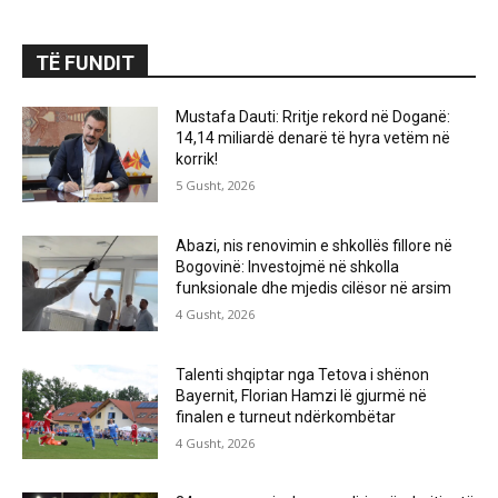
TË FUNDIT
Mustafa Dauti: Rritje rekord në Doganë:
14,14 miliardë denarë të hyra vetëm në
korrik!
5 Gusht, 2026
Abazi, nis renovimin e shkollës fillore në
Bogovinë: Investojmë në shkolla
funksionale dhe mjedis cilësor në arsim
4 Gusht, 2026
Talenti shqiptar nga Tetova i shënon
Bayernit, Florian Hamzi lë gjurmë në
finalen e turneut ndërkombëtar
4 Gusht, 2026