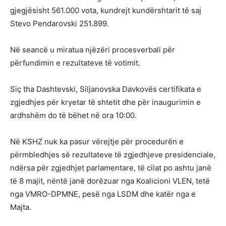
gjegjësisht 561.000 vota, kundrejt kundërshtarit të saj
Stevo Pendarovski 251.899.
Në seancë u miratua njëzëri procesverbali për
përfundimin e rezultateve të votimit.
Siç tha Dashtevski, Siljanovska Davkovës certifikata e
zgjedhjes për kryetar të shtetit dhe për inaugurimin e
ardhshëm do të bëhet në ora 10:00.
Në KSHZ nuk ka pasur vërejtje për procedurën e
përmbledhjes së rezultateve të zgjedhjeve presidenciale,
ndërsa për zgjedhjet parlamentare, të cilat po ashtu janë
të 8 majit, nëntë janë dorëzuar nga Koalicioni VLEN, tetë
nga VMRO-DPMNE, pesë nga LSDM dhe katër nga e
Majta.