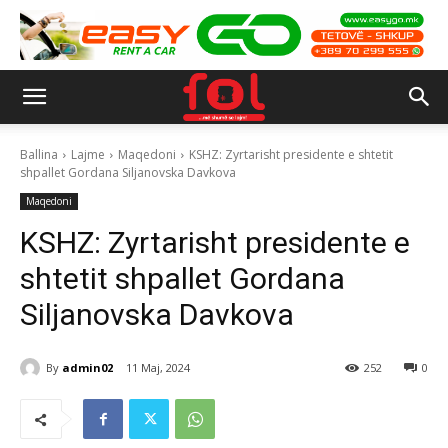
Ballina
Lajme
Maqedoni
KSHZ: Zyrtarisht presidente e shtetit
shpallet Gordana Siljanovska Davkova
Maqedoni
KSHZ: Zyrtarisht presidente e
shtetit shpallet Gordana
Siljanovska Davkova
By
admin02
11 Maj, 2024
252
0