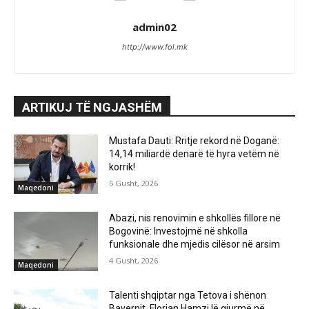
admin02
http://www.fol.mk
ARTIKUJ TË NGJASHËM
Mustafa Dauti: Rritje rekord në Doganë:
14,14 miliardë denarë të hyra vetëm në
korrik!
5 Gusht, 2026
Maqedoni
Abazi, nis renovimin e shkollës fillore në
Bogovinë: Investojmë në shkolla
funksionale dhe mjedis cilësor në arsim
4 Gusht, 2026
Maqedoni
Talenti shqiptar nga Tetova i shënon
Bayernit, Florian Hamzi lë gjurmë në