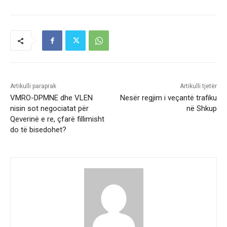
Artikulli paraprak
Artikulli tjetër
VMRO-DPMNE dhe VLEN
Nesër regjim i veçantë trafiku
nisin sot negociatat për
në Shkup
Qeverinë e re, çfarë fillimisht
do të bisedohet?