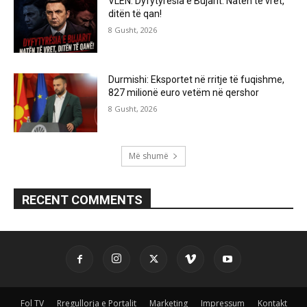
VLEN: Dyfytyrësia e Bujarit: Natën të vret,
ditën të qan!
8 Gusht, 2026
Durmishi: Eksportet në rritje të fuqishme,
827 milionë euro vetëm në qershor
8 Gusht, 2026
Më shumë
RECENT COMMENTS
Fol TV
Rregullorja e Portalit
Marketing
Impressum
Kontakt