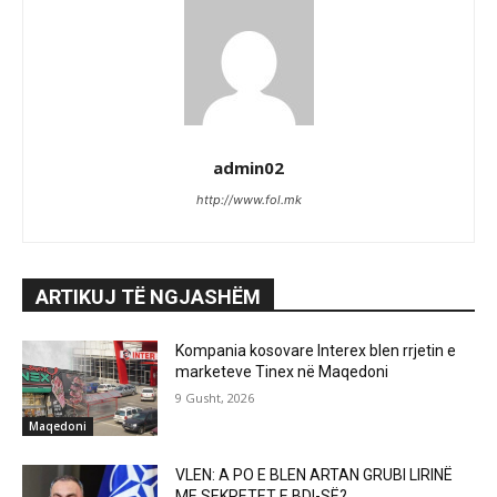
admin02
http://www.fol.mk
ARTIKUJ TË NGJASHËM
Kompania kosovare Interex blen rrjetin e
marketeve Tinex në Maqedoni
9 Gusht, 2026
Maqedoni
VLEN: A PO E BLEN ARTAN GRUBI LIRINË
ME SEKRETET E BDI-SË?