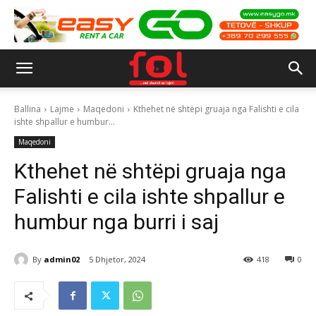
Ballina
Lajme
Maqedoni
Kthehet në shtëpi gruaja nga Falishti e cila
ishte shpallur e humbur...
Maqedoni
Kthehet në shtëpi gruaja nga
Falishti e cila ishte shpallur e
humbur nga burri i saj
By
admin02
5 Dhjetor, 2024
418
0