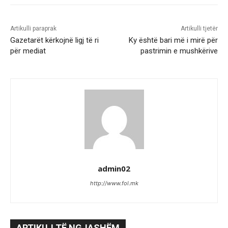
Artikulli paraprak
Artikulli tjetër
Gazetarët kërkojnë ligj të ri
Ky është bari më i mirë për
për mediat
pastrimin e mushkërive
admin02
http://www.fol.mk
ARTIKUJ TË NGJASHËM