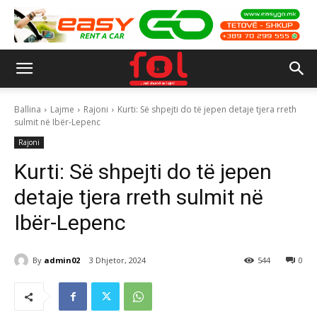
Ballina
Lajme
Rajoni
Kurti: Së shpejti do të jepen detaje tjera rreth
sulmit në Ibër-Lepenc
Rajoni
Kurti: Së shpejti do të jepen
detaje tjera rreth sulmit në
Ibër-Lepenc
By
admin02
3 Dhjetor, 2024
544
0