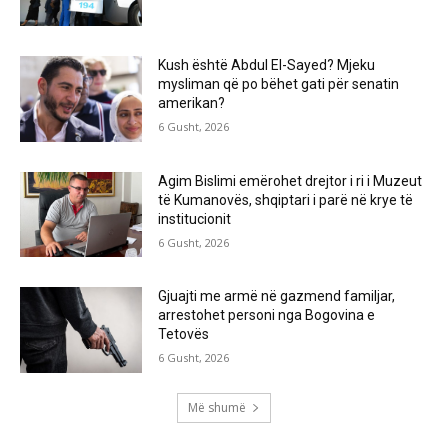
Kush është Abdul El-Sayed? Mjeku
mysliman që po bëhet gati për senatin
amerikan?
6 Gusht, 2026
Agim Bislimi emërohet drejtor i ri i Muzeut
të Kumanovës, shqiptari i parë në krye të
institucionit
6 Gusht, 2026
Gjuajti me armë në gazmend familjar,
arrestohet personi nga Bogovina e
Tetovës
6 Gusht, 2026
Më shumë