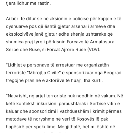
tjera lidhur me rastin.
Ai bëri të ditur se në aksionin e policisë për kapjen e të
dyshuarve pos që është gjetur arsenal i armëve dhe
eksplozivëve janë gjetur edhe shenja ushtarake që
shumica prej tyre i përkisnin Forcave të Armatosura
Serbe dhe Ruse, si Forcat Ajrore Ruse (VDV).
“Lidhjet e personave të arrestuar me organizatën
terroriste “Mbrojtja Civile” e sponsorizuar nga Beogradi
tregojnë praninë e aktorëve të huaj”, tha Kurti.
“Natyrisht, ngjarjet terroriste nuk ndodhin në vakum. Në
këtë kontekst, inkursioni paraushtarak i Serbisë vitin e
kaluar dhe sponsorizimi i vazhdueshëm i krimit përmes
metodave të ndryshme në veri të Kosovës lë pak
hapësirë ​​për spekulime. Megjithatë, hetimi është në