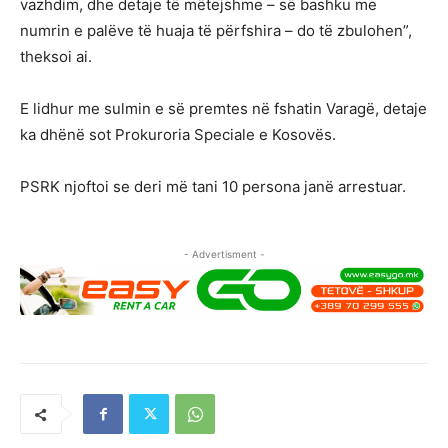
vazhdim, dhe detaje të mëtejshme – së bashku me
numrin e palëve të huaja të përfshira – do të zbulohen”,
theksoi ai.
E lidhur me sulmin e së premtes në fshatin Varagë, detaje
ka dhënë sot Prokuroria Speciale e Kosovës.
PSRK njoftoi se deri më tani 10 persona janë arrestuar.
- Advertisment -