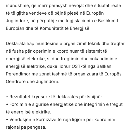
mundshme, që merr parasysh nevojat dhe situatat reale
të të gjitha vendeve që bëjnë pjesë në Europën
Juglindore, në përputhje me legjislacionin e Bashkimit
Europian dhe të Komunitetit të Energjisë.
Deklarata hap mundësinë e organizimit teknik dhe tregtar
në fusha për operimin e koordinuar të sistemit të
energjisë elektrike, si dhe tregtimin dhe ankandimin e
energjisë elektrike, duke lidhur OST-të nga Ballkani
Perëndimor me zonat tashmë të organizuara të Europës
Qendrore dhe Juglindore.
‣ Rezultatet kryesore të deklaratës përfshijnë:
• Forcimin e sigurisë energjetike dhe integrimin e tregut
të energjisë elektrike.
• Vendosjen e kornizave të reja ligjore për koordinim
rajonal pa pengesa.