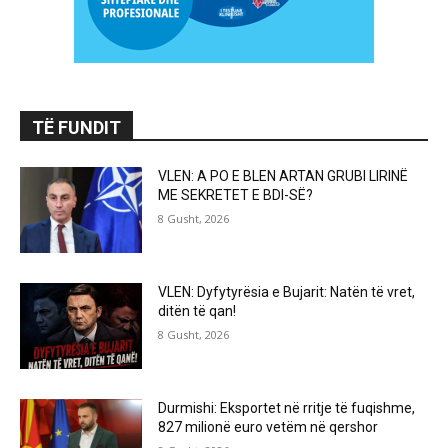
TË FUNDIT
VLEN: A PO E BLEN ARTAN GRUBI LIRINË
ME SEKRETET E BDI-SË?
8 Gusht, 2026
VLEN: Dyfytyrësia e Bujarit: Natën të vret,
ditën të qan!
8 Gusht, 2026
Durmishi: Eksportet në rritje të fuqishme,
827 milionë euro vetëm në qershor