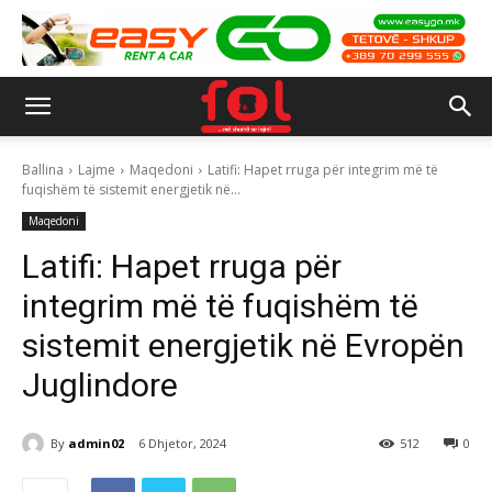
Ballina
Lajme
Maqedoni
Latifi: Hapet rruga për integrim më të
fuqishëm të sistemit energjetik në...
Maqedoni
Latifi: Hapet rruga për
integrim më të fuqishëm të
sistemit energjetik në Evropën
Juglindore
By
admin02
6 Dhjetor, 2024
512
0