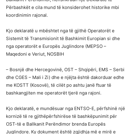
Përbashkët e cila mund të konsiderohet historike mbi
koordinimin rajonal.
Kjo deklaratë u mbështet nga të gjithë Operatorët e
Sistemit të Transmisionit të Bashkimit Europian si dhe
nga operatorët e Europës Juglindore (MEPSO –
Maqedoni e Veriut, NOSBIH
– Bosnjë dhe Hercegovinë, OST – Shqipëri, EMS – Serbi
dhe CGES – Mali i Zi) dhe e njëjta është dakorduar edhe
me KOSTT (Kosovë), të cilët po ashtu janë ftuar të
bashkangjiten me operatorët tjerë nga rajoni.
Kjo deklaratë, e mundësuar nga ENTSO-E, përfshinë një
kornizë të re gjithëpërfshirëse të bashkëpunimit për
OST-të e Ballkanit Perëndimor brenda Europës
Juglindore. Ky dokument është zgjidhja më e mirë e