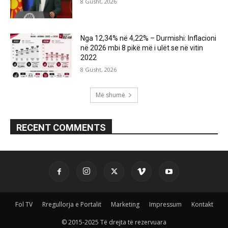
8 Gusht, 2026
Nga 12,34% në 4,22% – Durmishi: Inflacioni
në 2026 mbi 8 pikë më i ulët se në vitin
2022
8 Gusht, 2026
Më shumë
RECENT COMMENTS
Fol TV
Rregullorja e Portalit
Marketing
Impressum
Kontakt
© 2015-2025 Të drejta të rezervuara