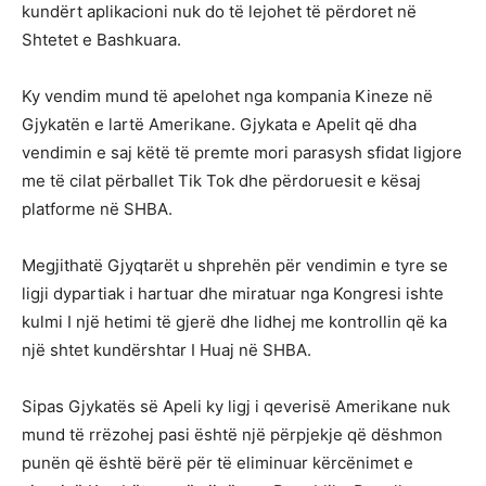
kundërt aplikacioni nuk do të lejohet të përdoret në
Shtetet e Bashkuara.
Ky vendim mund të apelohet nga kompania Kineze në
Gjykatën e lartë Amerikane. Gjykata e Apelit që dha
vendimin e saj këtë të premte mori parasysh sfidat ligjore
me të cilat përballet Tik Tok dhe përdoruesit e kësaj
platforme në SHBA.
Megjithatë Gjyqtarët u shprehën për vendimin e tyre se
ligji dypartiak i hartuar dhe miratuar nga Kongresi ishte
kulmi I një hetimi të gjerë dhe lidhej me kontrollin që ka
një shtet kundërshtar I Huaj në SHBA.
Sipas Gjykatës së Apeli ky ligj i qeverisë Amerikane nuk
mund të rrëzohej pasi është një përpjekje që dëshmon
punën që është bërë për të eliminuar kërcënimet e