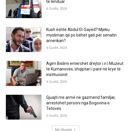
të lënduar
6 Gusht, 2026
Kush është Abdul El-Sayed? Mjeku
mysliman që po bëhet gati për senatin
amerikan?
6 Gusht, 2026
Agim Bislimi emërohet drejtor i ri i Muzeut
të Kumanovës, shqiptari i parë në krye të
institucionit
6 Gusht, 2026
Gjuajti me armë në gazmend familjar,
arrestohet personi nga Bogovina e
Tetovës
6 Gusht, 2026
Më shumë