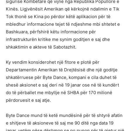
sigurisë Kombëtare që vijnë nga Republika Popullore e
Kinës. Ligjvënësit Amerikan që kërkojnë ndalimin e Tik
Tok thonë se Kina po përdor këtë aplikacion për të
mbledhur informacione tejet të ndjeshme mbi shtetet e
Bashkuara, përfshirë këtu informacione për
infrastrukturën kritike me synim goditjen e saj dhe
shkaktimin e akteve të Sabotazhit.
Ky vendim konsiderohet një fitore e plotë për
Departamentin Amerikan të Drejtësisë dhe një goditje
shkatërruese për Byte Dance, kompani e cila duhet të
shesë aksionet e saj deri në 19 janar ose në të kundërt
do të përballet me mbyllje në SHBA për 170 milionë
përdoruesit e saj atje.
Byte Dance mund të ketë mundësinë për të shtyrë afatin
e shitjeve të aksioneve të saj me 90 ditë nga data 19
janar, vetëm nëse dëshmon se po punon për të gjetur një