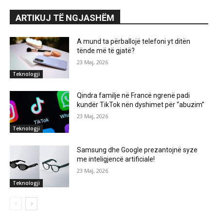
ARTIKUJ TË NGJASHËM
A mund ta përballojë telefoni yt ditën
tënde më të gjatë?
23 Maj, 2026
Teknologji
Qindra familje në Francë ngrenë padi
kundër TikTok nën dyshimet për “abuzim”
23 Maj, 2026
Teknologji
Samsung dhe Google prezantojnë syze
me inteligjencë artificiale!
23 Maj, 2026
Teknologji