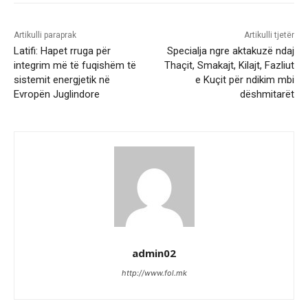
Artikulli paraprak
Artikulli tjetër
Latifi: Hapet rruga për
Specialja ngre aktakuzë ndaj
integrim më të fuqishëm të
Thaçit, Smakajt, Kilajt, Fazliut
sistemit energjetik në
e Kuçit për ndikim mbi
Evropën Juglindore
dëshmitarët
admin02
http://www.fol.mk