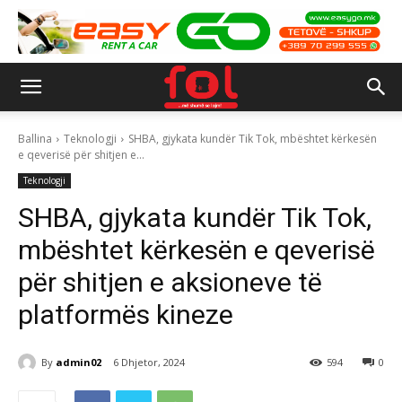
Ballina
Teknologji
SHBA, gjykata kundër Tik Tok, mbështet kërkesën
e qeverisë për shitjen e...
Teknologji
SHBA, gjykata kundër Tik Tok,
mbështet kërkesën e qeverisë
për shitjen e aksioneve të
platformës kineze
By
admin02
6 Dhjetor, 2024
594
0