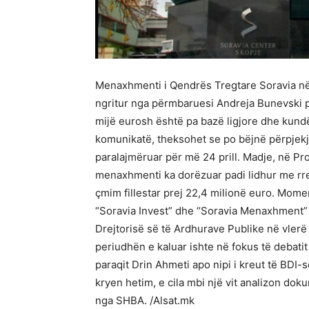
Menaxhmenti i Qendrës Tregtare Soravia në
ngritur nga përmbaruesi Andreja Bunevski pë
mijë eurosh është pa bazë ligjore dhe kundë
komunikatë, theksohet se po bëjnë përpjekje
paralajmëruar për më 24 prill. Madje, në Pr
menaxhmenti ka dorëzuar padi lidhur me rre
çmim fillestar prej 22,4 milionë euro. Mom
“Soravia Invest” dhe “Soravia Menaxhment” 
Drejtorisë së të Ardhurave Publike në vlerë 
periudhën e kaluar ishte në fokus të debatit
paraqit Drin Ahmeti apo nipi i kreut të BDI-
kryen hetim, e cila mbi një vit analizon do
nga SHBA. /Alsat.mk