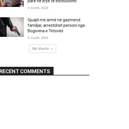
parë në krye të institucionit
6 Gusht, 2026
Gjuajti me armë në gazmend
familjar, arrestohet personi nga
Bogovina e Tetovës
6 Gusht, 2026
Më shumë
RECENT COMMENTS