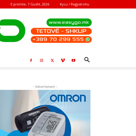
E premte, 7 Gusht, 2026
Kycu / Regjistrohu
- Advertisment -