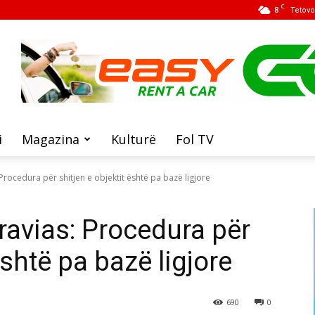
C
8
Tetovo
i
Magazina
Kulturë
Fol TV
Procedura për shitjen e objektit është pa bazë ligjore
avias: Procedura për
është pa bazë ligjore
690
0