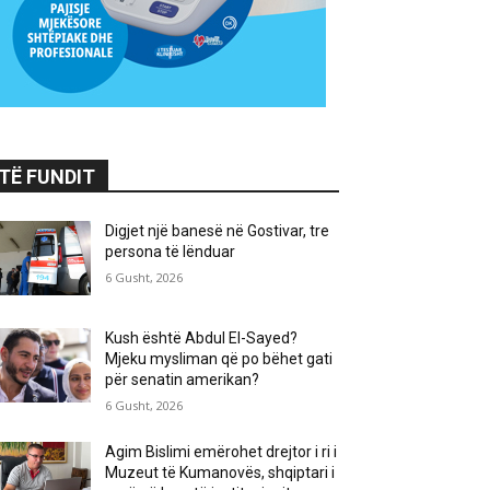
TË FUNDIT
Digjet një banesë në Gostivar, tre
persona të lënduar
6 Gusht, 2026
Kush është Abdul El-Sayed?
Mjeku mysliman që po bëhet gati
për senatin amerikan?
6 Gusht, 2026
Agim Bislimi emërohet drejtor i ri i
Muzeut të Kumanovës, shqiptari i