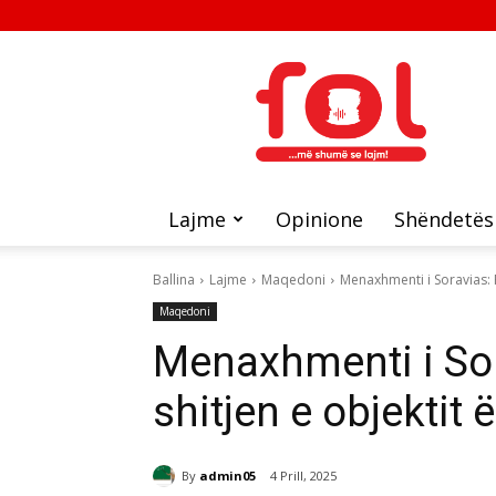
FOL
Lajme
Opinione
Shëndetës
Ballina
Lajme
Maqedoni
Menaxhmenti i Soravias: 
Maqedoni
Menaxhmenti i Sor
shitjen e objektit 
By
admin05
4 Prill, 2025