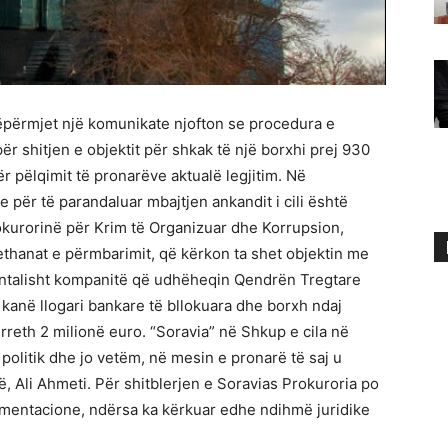
përmjet një komunikate njofton se procedura e
r shitjen e objektit për shkak të një borxhi prej 930
r pëlqimit të pronarëve aktualë legjitim. Në
 për të parandaluar mbajtjen ankandit i cili është
okurorinë për Krim të Organizuar dhe Korrupsion,
thanat e përmbarimit, që kërkon ta shet objektin me
entalisht kompanitë që udhëheqin Qendrën Tregtare
kanë llogari bankare të bllokuara dhe borxh ndaj
rreth 2 milionë euro. “Soravia” në Shkup e cila në
 politik dhe jo vetëm, në mesin e pronarë të saj u
së, Ali Ahmeti. Për shitblerjen e Soravias Prokuroria po
kumentacione, ndërsa ka kërkuar edhe ndihmë juridike