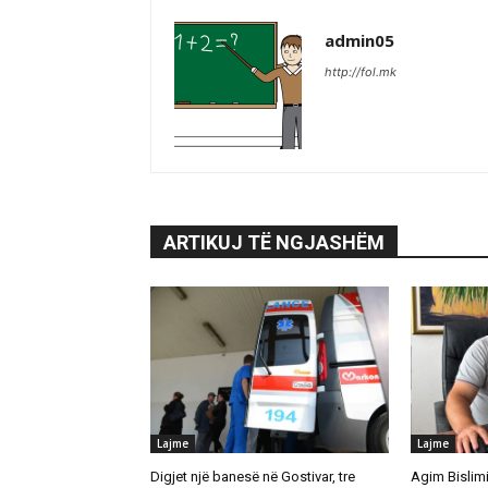
admin05
http://fol.mk
ARTIKUJ TË NGJASHËM
Lajme
Lajme
Digjet një banesë në Gostivar, tre
Agim Bislimi 