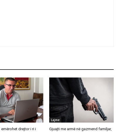
Lajme
emërohet drejtor i ri i
Gjuajti me armë në gazmend familjar,