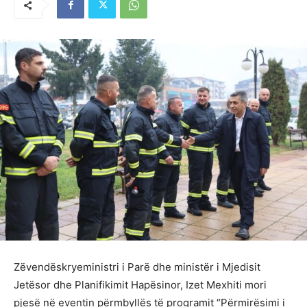
Zëvendëskryeministri i Parë dhe ministër i Mjedisit
Jetësor dhe Planifikimit Hapësinor, Izet Mexhiti mori
pjesë në eventin përmbyllës të programit “Përmirësimi i