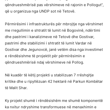
qëndrueshmërisë pas vërshimeve në rajonin e Pollogut”,
që u organizua nga UNDP sot në Tetovë.
Përmirësimi i infrastrukturës për mbrojtje nga vërshimet
me rregullimin e shtratit të lumit në Bogovinë, ndërtimi
dhe pastrimi i kanalizimeve në Tetovë dhe Gostivar,
pastrimi dhe stabilizimi i shtratit të lumit Vardar në
Gostivar dhe Jegunovcë, janë vetëm disa nga investimet
e rëndësishme të projektit për përmirësimin e
qëndrueshmërisë ndaj vërshimeve në Pollog.
Në kuadër të këtij projekti u stabilizuan 7 rrëshqitje
kritike dhe u ripyllëzuan 42 hektarë në Parkun Kombëtar
të Malit Shar.
Ky projekt shumë i rëndësishëm me shumë komponentë
ka nxitur ndryshime transformuese në menaxhimin e