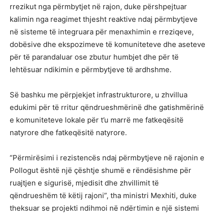
rrezikut nga përmbytjet në rajon, duke përshpejtuar
kalimin nga reagimet thjesht reaktive ndaj përmbytjeve
në sisteme të integruara për menaxhimin e rreziqeve,
dobësive dhe ekspozimeve të komuniteteve dhe aseteve
për të parandaluar ose zbutur humbjet dhe për të
lehtësuar ndikimin e përmbytjeve të ardhshme.
Së bashku me përpjekjet infrastrukturore, u zhvillua
edukimi për të rritur qëndrueshmërinë dhe gatishmërinë
e komuniteteve lokale për t’u marrë me fatkeqësitë
natyrore dhe fatkeqësitë natyrore.
“Përmirësimi i rezistencës ndaj përmbytjeve në rajonin e
Pollogut është një çështje shumë e rëndësishme për
ruajtjen e sigurisë, mjedisit dhe zhvillimit të
qëndrueshëm të këtij rajoni”, tha ministri Mexhiti, duke
theksuar se projekti ndihmoi në ndërtimin e një sistemi