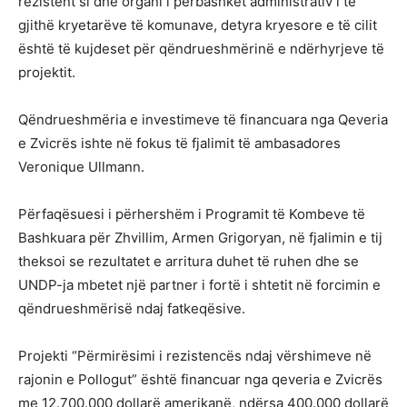
rezistent si dhe organi i përbashkët administrativ i të
gjithë kryetarëve të komunave, detyra kryesore e të cilit
është të kujdeset për qëndrueshmërinë e ndërhyrjeve të
projektit.
Qëndrueshmëria e investimeve të financuara nga Qeveria
e Zvicrës ishte në fokus të fjalimit të ambasadores
Veronique Ullmann.
Përfaqësuesi i përhershëm i Programit të Kombeve të
Bashkuara për Zhvillim, Armen Grigoryan, në fjalimin e tij
theksoi se rezultatet e arritura duhet të ruhen dhe se
UNDP-ja mbetet një partner i fortë i shtetit në forcimin e
qëndrueshmërisë ndaj fatkeqësive.
Projekti “Përmirësimi i rezistencës ndaj vërshimeve në
rajonin e Pollogut” është financuar nga qeveria e Zvicrës
me 12.700.000 dollarë amerikanë, ndërsa 400.000 dollarë