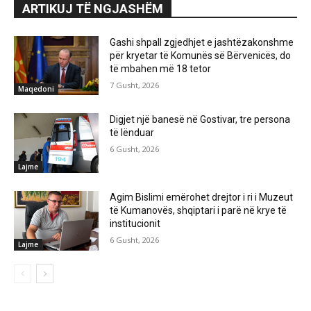
ARTIKUJ TË NGJASHËM
Gashi shpall zgjedhjet e jashtëzakonshme
për kryetar të Komunës së Bërvenicës, do
të mbahen më 18 tetor
7 Gusht, 2026
Maqedoni
Digjet një banesë në Gostivar, tre persona
të lënduar
6 Gusht, 2026
Lajme
Agim Bislimi emërohet drejtor i ri i Muzeut
të Kumanovës, shqiptari i parë në krye të
institucionit
6 Gusht, 2026
Lajme