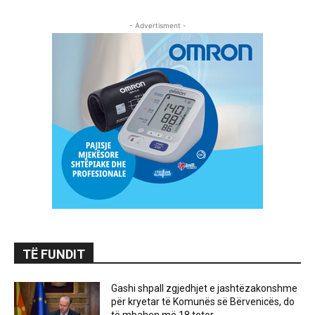
- Advertisment -
TË FUNDIT
Gashi shpall zgjedhjet e jashtëzakonshme
për kryetar të Komunës së Bërvenicës, do
të mbahen më 18 tetor