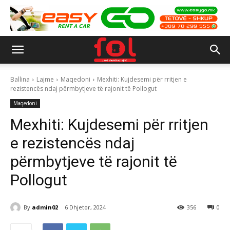
Ballina
Lajme
Maqedoni
Mexhiti: Kujdesemi për rritjen e
rezistencës ndaj përmbytjeve të rajonit të Pollogut
Maqedoni
Mexhiti: Kujdesemi për rritjen
e rezistencës ndaj
përmbytjeve të rajonit të
Pollogut
By
admin02
6 Dhjetor, 2024
356
0