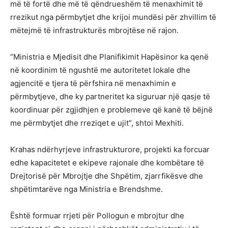
më të fortë dhe më të qëndrueshëm të menaxhimit të
rrezikut nga përmbytjet dhe krijoi mundësi për zhvillim të
mëtejmë të infrastrukturës mbrojtëse në rajon.
“Ministria e Mjedisit dhe Planifikimit Hapësinor ka qenë
në koordinim të ngushtë me autoritetet lokale dhe
agjencitë e tjera të përfshira në menaxhimin e
përmbytjeve, dhe ky partneritet ka siguruar një qasje të
koordinuar për zgjidhjen e problemeve që kanë të bëjnë
me përmbytjet dhe rreziqet e ujit”, shtoi Mexhiti.
Krahas ndërhyrjeve infrastrukturore, projekti ka forcuar
edhe kapacitetet e ekipeve rajonale dhe kombëtare të
Drejtorisë për Mbrojtje dhe Shpëtim, zjarrfikësve dhe
shpëtimtarëve nga Ministria e Brendshme.
Është formuar rrjeti për Pollogun e mbrojtur dhe