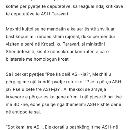
sotme për pyetje të deputetëve, ka reaguar ndaj kritikave
të deputetëve të ASH-Taravari.
Mexhiti kujtoi se në mandatin e kaluar është zhvilluar
bashkëpunim i rëndësishëm rajonal, duke përmendur
vizitën e parë në Kroaci, ku Taravari, si ministër i
Shëndetësisë, kishte nënshkruar kontratën e parë
bilaterale me homologun kroat.
Sa i përket pyetjes “Pse ka dalë ASH-ja?”, Mexhiti u
përgjigj me një kundërpyetje retorike: “Pse u përça ASH-
ja? Pse u bëtë tre ASH-ja?”. Ai theksoi se arsyeja
kryesore e përçarjes ka qenë afrimi i një pjese të partisë
me BDI-në, edhe pse që nga themelimi ASH kishte qenë
në antipod të saj.
“Sot kemi tre ASH. Elektorati u bashkëngjit me ASH-në