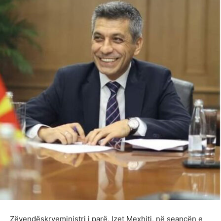
Zëvendëskryeministri i parë, Izet Mexhiti, në seancën e