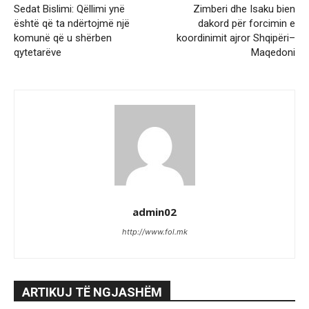
Sedat Bislimi: Qëllimi ynë
Zimberi dhe Isaku bien
është që ta ndërtojmë një
dakord për forcimin e
komunë që u shërben
koordinimit ajror Shqipëri–
qytetarëve
Maqedoni
admin02
http://www.fol.mk
ARTIKUJ TË NGJASHËM