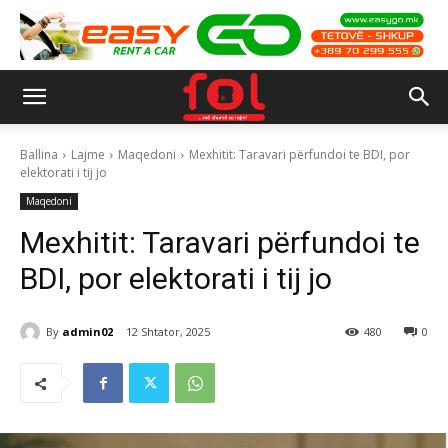
Ballina
Lajme
Maqedoni
Mexhitit: Taravari përfundoi te BDI, por
elektorati i tij jo
Maqedoni
Mexhitit: Taravari përfundoi te
BDI, por elektorati i tij jo
By
admin02
12 Shtator, 2025
480
0