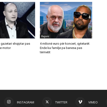
Rajoni
 gazetari shqiptar pas
4 milionë euro për koncert, qytetarët:
me motor
Ende ka familje pa banesa pas
tërmetit
INSTAGRAM
TWITTER
VIMEO