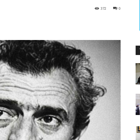
372
0