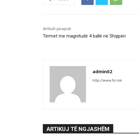
Artikulli paraprak
Tërmet me magnitudë 4 ballë në Shqipëri
admin02
http://www.fol.mk
ARTIKUJ TË NGJASHËM