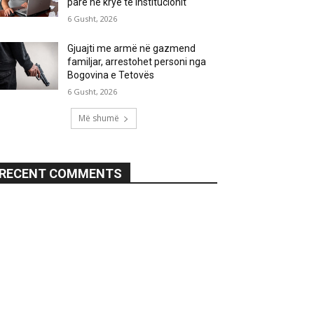
parë në krye të institucionit
6 Gusht, 2026
Gjuajti me armë në gazmend
familjar, arrestohet personi nga
Bogovina e Tetovës
6 Gusht, 2026
Më shumë
RECENT COMMENTS