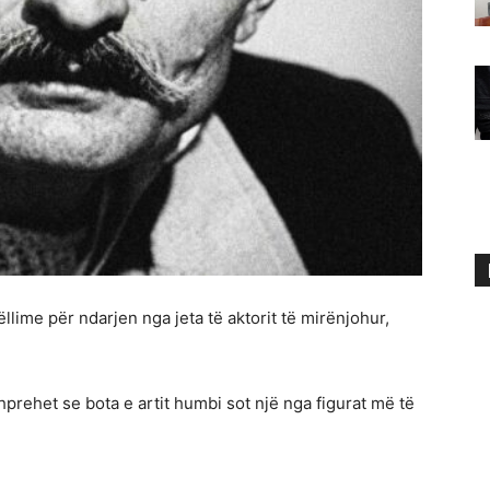
lime për ndarjen nga jeta të aktorit të mirënjohur,
prehet se bota e artit humbi sot një nga figurat më të