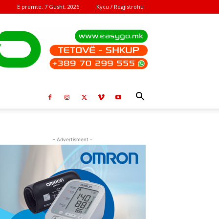
E premte, 7 Gusht, 2026
Kycu / Regjistrohu
- Advertisment -