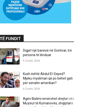
TË FUNDIT
Digjet një banesë në Gostivar, tre
persona të lënduar
6 Gusht, 2026
Kush është Abdul El-Sayed?
Mjeku mysliman që po bëhet gati
për senatin amerikan?
6 Gusht, 2026
Agim Bislimi emërohet drejtor i ri i
Muzeut të Kumanovës, shqiptari i