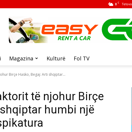
C
8
Tetovo
i
Magazina
Kulturë
Fol TV
johur Birçe Hasko, Begaj: Arti shqiptar...
ktorit të njohur Birçe
 shqiptar humbi një
spikatura