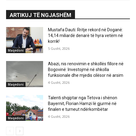
ARTIKUJ TË NGJASHËM
Mustafa Dauti: Rritje rekord në Doganë:
14,14 miliardë denarë të hyra vetëm në
korrik!
5 Gusht, 2026
Maqedoni
Abazi, nis renovimin e shkollës fillore në
Bogovinë: Investojmë në shkolla
funksionale dhe mjedis cilësor në arsim
4 Gusht, 2026
Maqedoni
Talenti shqiptar nga Tetova i shënon
Bayernit, Florian Hamzi lë gjurmë në
finalen e turneut ndërkombëtar
4 Gusht, 2026
Maqedoni