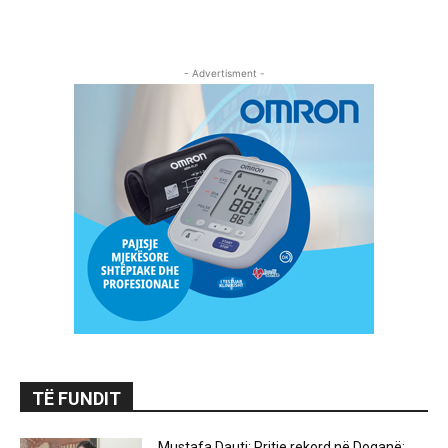
- Advertisment -
TË FUNDIT
Mustafa Dauti: Rritje rekord në Doganë: