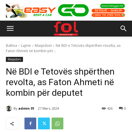
Ballina
Lajme
Maqedoni
Në BDI e Tetovës shpërthen revolta, as
Faton Ahmeti në kombin për...
Maqedoni
Në BDI e Tetovës shpërthen
revolta, as Faton Ahmeti në
kombin për deputet
By
admin 01
27 Mars, 2024
426
0