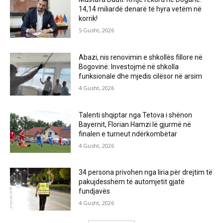
14,14 miliardë denarë të hyra vetëm në
korrik!
5 Gusht, 2026
Abazi, nis renovimin e shkollës fillore në
Bogovinë: Investojmë në shkolla
funksionale dhe mjedis cilësor në arsim
4 Gusht, 2026
Talenti shqiptar nga Tetova i shënon
Bayernit, Florian Hamzi lë gjurmë në
finalen e turneut ndërkombëtar
4 Gusht, 2026
34 persona privohen nga liria për drejtim të
pakujdesshëm të automjetit gjatë
fundjavës
4 Gusht, 2026