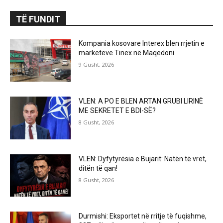
TË FUNDIT
Kompania kosovare Interex blen rrjetin e
marketeve Tinex në Maqedoni
9 Gusht, 2026
VLEN: A PO E BLEN ARTAN GRUBI LIRINË
ME SEKRETET E BDI-SË?
8 Gusht, 2026
VLEN: Dyfytyrësia e Bujarit: Natën të vret,
ditën të qan!
8 Gusht, 2026
Durmishi: Eksportet në rritje të fuqishme,