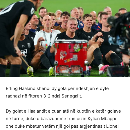
Erling Haaland shënoi dy gola për ndeshjen e dytë
radhazi në fitoren 3-2 ndaj Senegalit.
Dy golat e Haalandit e çuan atë në kuotën e katër golave
në turne, duke u barazuar me francezin Kylian Mbappe
dhe duke mbetur vetëm një gol pas argjentinasit Lionel