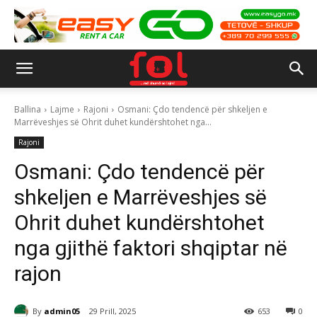
Ballina
Lajme
Rajoni
Osmani: Çdo tendencë për shkeljen e
Marrëveshjes së Ohrit duhet kundërshtohet nga...
Rajoni
Osmani: Çdo tendencë për
shkeljen e Marrëveshjes së
Ohrit duhet kundërshtohet
nga gjithë faktori shqiptar në
rajon
By
admin05
29 Prill, 2025
653
0