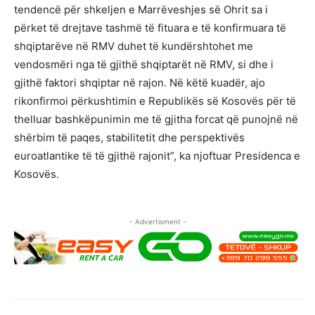
tendencë për shkeljen e Marrëveshjes së Ohrit sa i
përket të drejtave tashmë të fituara e të konfirmuara të
shqiptarëve në RMV duhet të kundërshtohet me
vendosmëri nga të gjithë shqiptarët në RMV, si dhe i
gjithë faktori shqiptar në rajon. Në këtë kuadër, ajo
rikonfirmoi përkushtimin e Republikës së Kosovës për të
thelluar bashkëpunimin me të gjitha forcat që punojnë në
shërbim të paqes, stabilitetit dhe perspektivës
euroatlantike të të gjithë rajonit”, ka njoftuar Presidenca e
Kosovës.
- Advertisment -