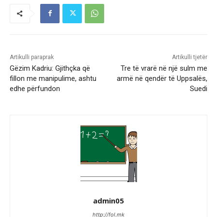
Artikulli paraprak
Artikulli tjetër
Gëzim Kadriu: Gjithçka që
Tre të vrarë në një sulm me
fillon me manipulime, ashtu
armë në qendër të Uppsalës,
edhe përfundon
Suedi
admin05
http://fol.mk