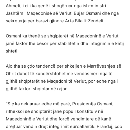
Ahmeti, i cili ka qenë i shoqëruar nga ish-ministri i
Jashtëm i Maqedonisë së Veriut, Bujar Osmani dhe nga
sekretarja për barazi gjinore Arta Bilalli-Zendeli.
Osmani ka thënë se shqiptarët në Maqedoninë e Veriut,
janë faktor thelbësor për stabilitetin dhe integrimin e këtij
shteti.
Ajo tha se çdo tendencë për shkeljen e Marrëveshjes së
Ohrit duhet të kundërshtohet me vendosmëri nga të
gjithë shqiptarët në Maqedoni të Veriut, por edhe nga i
gjithë faktori shqiptar në rajon.
“Siç ka deklaruar edhe më parë, Presidentja Osmani,
ritheksoi se shqiptarët janë popull konstituiv në
Maqedoninë e Veriut dhe forcë vendimtare që kanë
drejtuar vendin drejt integrimit euroatlantik. Prandaj, çdo