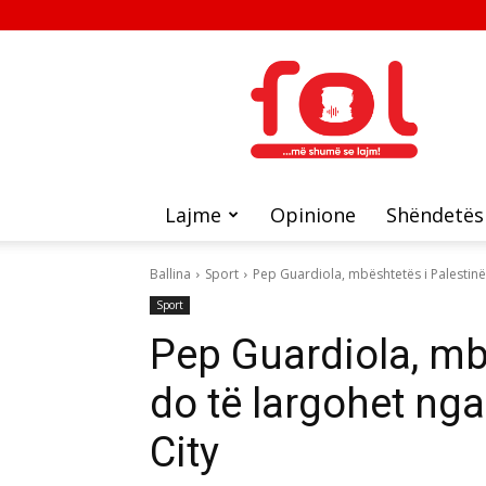
FOL
Lajme
Opinione
Shëndetës
Ballina
Sport
Pep Guardiola, mbështetës i Palestinës
Sport
Pep Guardiola, mb
do të largohet ng
City