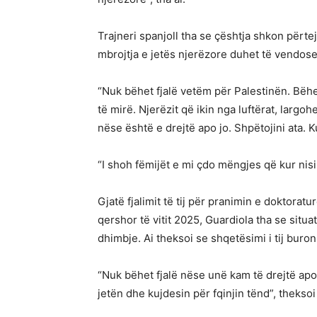
Trajneri spanjoll tha se çështja shkon përte
mbrojtja e jetës njerëzore duhet të vendoset
“Nuk bëhet fjalë vetëm për Palestinën. Bëh
të mirë. Njerëzit që ikin nga luftërat, larg
nëse është e drejtë apo jo. Shpëtojini ata. Ku
“I shoh fëmijët e mi çdo mëngjes që kur nis
Gjatë fjalimit të tij për pranimin e doktorat
qershor të vitit 2025, Guardiola tha se situa
dhimbje. Ai theksoi se shqetësimi i tij buro
“Nuk bëhet fjalë nëse unë kam të drejtë apo
jetën dhe kujdesin për fqinjin tënd”, theksoi 