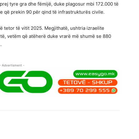
rej tyre gra dhe fëmijë, duke plagosur mbi 172.000 të
që prekin 90 për qind të infrastrukturës civile.
etor të vitit 2025. Megjithatë, ushtria izraelite
itë, vetëm që atëherë duke vrarë më shumë se 880
.
- Advertisment -