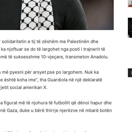
r solidaritetin e tij të zëshëm me Palestinën dhe
a njoftuar se do të largohet nga posti i trajnerit të
humë të suksesshme 10-vjeçare, transmeton Anadolu.
s më pyesni për arsyet pse po largohem. Nuk ka
se është koha ime”, tha Guardiola në një deklaratë
etit social amerikan X.
 nga figurat më të njohura të futbollit që dënoi hapur dhe
t në Gaza, duke u bërë thirrje njerëzve në mbarë botën