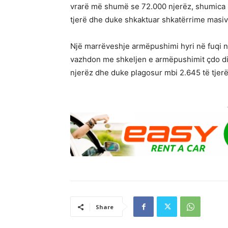
vrarë më shumë se 72.000 njerëz, shumica p
tjerë dhe duke shkaktuar shkatërrime masive 
Një marrëveshje armëpushimi hyri në fuqi në t
vazhdon me shkeljen e armëpushimit çdo d
njerëz dhe duke plagosur mbi 2.645 të tjerë
Share