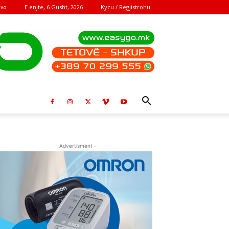
E enjte, 6 Gusht, 2026
Kycu / Regjistrohu
ovo
- Advertisment -