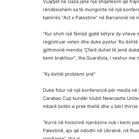
Vuajtjet në Gaza janë një shqetësim që trajn
rëndësishëm sa të mungonte në një konferen
bamirës “Act x Palestine” në Barcelonë në m
“Kur shoh një fëmijë gjatë këtyre dy viteve 
regjistruar veten dhe duke pyetur ‘Ku është
gjithmonë mendoj ‘Çfarë duhet të jenë duke
kemi braktisur”, tha Guardiola, i veshur me n
“Ky është problemi ynë”
Duke folur në një konferencë për media në 
Carabao Cup kundër klubit Newcastle United
mbarë botën e prek thellë dhe u bëri thirrje
“Kurrë në historinë njerëzore nuk i kemi pas
Palestinë, ajo që ndodhi në Ukrainë, në Rus
njerëzore”, tha ai.