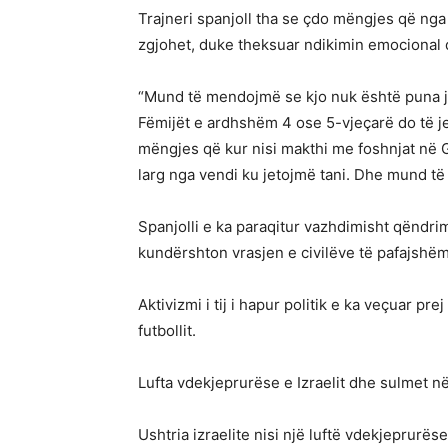
Trajneri spanjoll tha se çdo mëngjes që nga fi
zgjohet, duke theksuar ndikimin emocional që
“Mund të mendojmë se kjo nuk është puna jo
Fëmijët e ardhshëm 4 ose 5-vjeçarë do të jen
mëngjes që kur nisi makthi me foshnjat në 
larg nga vendi ku jetojmë tani. Dhe mund të
Spanjolli e ka paraqitur vazhdimisht qëndrim
kundërshton vrasjen e civilëve të pafajshë
Aktivizmi i tij i hapur politik e ka veçuar pr
futbollit.
Lufta vdekjeprurëse e Izraelit dhe sulmet n
Ushtria izraelite nisi një luftë vdekjeprurës