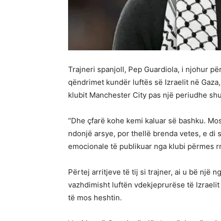
Trajneri spanjoll, Pep Guardiola, i njohur pë
qëndrimet kundër luftës së Izraelit në Gaza, k
klubit Manchester City pas një periudhe s
“Dhe çfarë kohe kemi kaluar së bashku. Mo
ndonjë arsye, por thellë brenda vetes, e di 
emocionale të publikuar nga klubi përmes rrj
Përtej arritjeve të tij si trajner, ai u bë një
vazhdimisht luftën vdekjeprurëse të Izraeli
të mos heshtin.