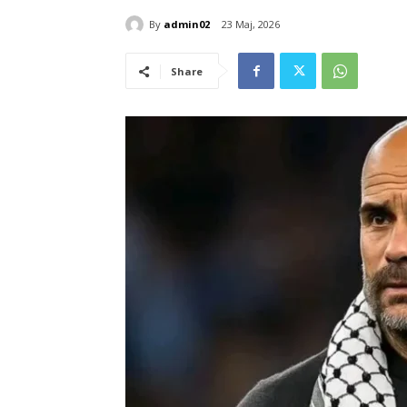
By
admin02
23 Maj, 2026
Share