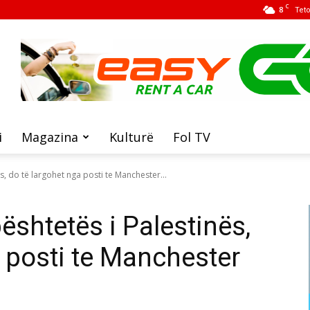
C
8
Tet
i
Magazina
Kulturë
Fol TV
, do të largohet nga posti te Manchester...
ështetës i Palestinës,
a posti te Manchester