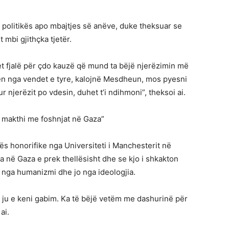
j politikës apo mbajtjes së anëve, duke theksuar se
 mbi gjithçka tjetër.
et fjalë për çdo kauzë që mund ta bëjë njerëzimin më
ohen nga vendet e tyre, kalojnë Mesdheun, mos pyesni
r njerëzit po vdesin, duhet t’i ndihmoni”, theksoi ai.
i makthi me foshnjat në Gaza”
urës honorifike nga Universiteti i Manchesterit në
ta në Gaza e prek thellësisht dhe se kjo i shkakton
n nga humanizmi dhe jo nga ideologjia.
 ju e keni gabim. Ka të bëjë vetëm me dashurinë për
ai.