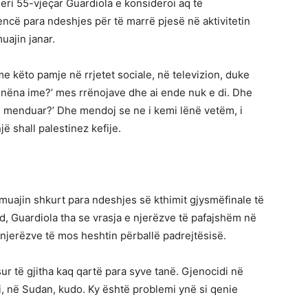
eri 55-vjeçar Guardiola e konsideroi aq të
cë para ndeshjes për të marrë pjesë në aktivitetin
uajin janar.
me këto pamje në rrjetet sociale, në televizion, duke
 nëna ime?’ mes rrënojave dhe ai ende nuk e di. Dhe
 menduar?’ Dhe mendoj se ne i kemi lënë vetëm, i
jë shall palestinez kefije.
muajin shkurt para ndeshjes së kthimit gjysmëfinale të
, Guardiola tha se vrasja e njerëzve të pafajshëm në
 njerëzve të mos heshtin përballë padrejtësisë.
ur të gjitha kaq qartë para syve tanë. Gjenocidi në
i, në Sudan, kudo. Ky është problemi ynë si qenie