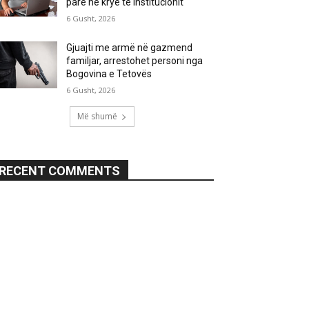
parë në krye të institucionit
6 Gusht, 2026
Gjuajti me armë në gazmend
familjar, arrestohet personi nga
Bogovina e Tetovës
6 Gusht, 2026
Më shumë
RECENT COMMENTS