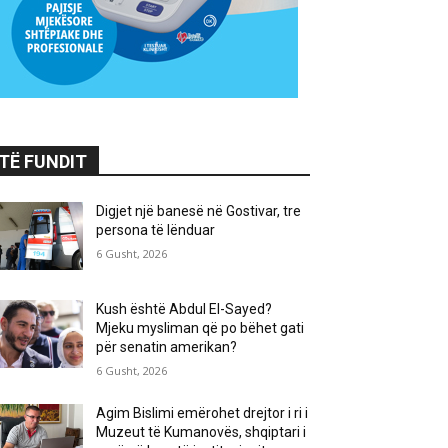
TË FUNDIT
Digjet një banesë në Gostivar, tre
persona të lënduar
6 Gusht, 2026
Kush është Abdul El-Sayed?
Mjeku mysliman që po bëhet gati
për senatin amerikan?
6 Gusht, 2026
Agim Bislimi emërohet drejtor i ri i
Muzeut të Kumanovës, shqiptari i