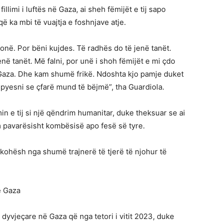
llimi i luftës në Gaza, ai sheh fëmijët e tij sapo
 ka mbi të vuajtja e foshnjave atje.
në. Por bëni kujdes. Të radhës do të jenë tanët.
ë tanët. Më falni, por unë i shoh fëmijët e mi çdo
Gaza. Dhe kam shumë frikë. Ndoshta kjo pamje duket
 pyesni se çfarë mund të bëjmë”, tha Guardiola.
in e tij si një qëndrim humanitar, duke theksuar se ai
m pavarësisht kombësisë apo fesë së tyre.
ej kohësh nga shumë trajnerë të tjerë të njohur të
ë Gaza
e dyvjeçare në Gaza që nga tetori i vitit 2023, duke