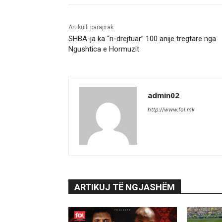
Artikulli paraprak
SHBA-ja ka “ri-drejtuar” 100 anije tregtare nga
Ngushtica e Hormuzit
admin02
http://www.fol.mk
ARTIKUJ TË NGJASHËM