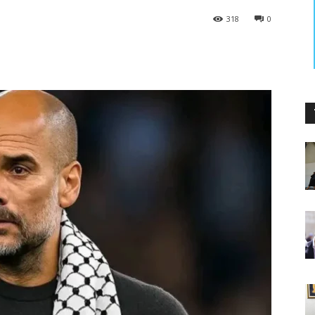
318
0