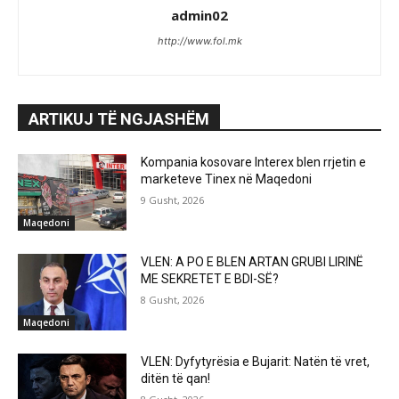
admin02
http://www.fol.mk
ARTIKUJ TË NGJASHËM
Kompania kosovare Interex blen rrjetin e
marketeve Tinex në Maqedoni
9 Gusht, 2026
Maqedoni
VLEN: A PO E BLEN ARTAN GRUBI LIRINË
ME SEKRETET E BDI-SË?
8 Gusht, 2026
Maqedoni
VLEN: Dyfytyrësia e Bujarit: Natën të vret,
ditën të qan!