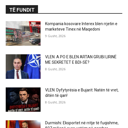
TË FUNDIT
Kompania kosovare Interex blen rrjetin e
marketeve Tinex në Maqedoni
9 Gusht, 2026
VLEN: A PO E BLEN ARTAN GRUBI LIRINË
ME SEKRETET E BDI-SË?
8 Gusht, 2026
VLEN: Dyfytyrësia e Bujarit: Natën të vret,
ditën të qan!
8 Gusht, 2026
Durmishi: Eksportet në rritje të fuqishme,