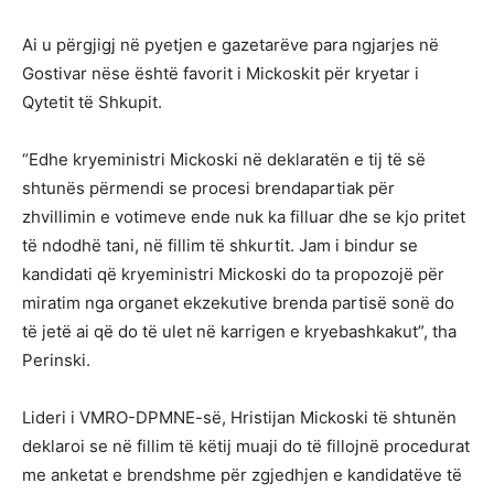
Ai u përgjigj në pyetjen e gazetarëve para ngjarjes në
Gostivar nëse është favorit i Mickoskit për kryetar i
Qytetit të Shkupit.
“Edhe kryeministri Mickoski në deklaratën e tij të së
shtunës përmendi se procesi brendapartiak për
zhvillimin e votimeve ende nuk ka filluar dhe se kjo pritet
të ndodhë tani, në fillim të shkurtit. Jam i bindur se
kandidati që kryeministri Mickoski do ta propozojë për
miratim nga organet ekzekutive brenda partisë sonë do
të jetë ai që do të ulet në karrigen e kryebashkakut”, tha
Perinski.
Lideri i VMRO-DPMNE-së, Hristijan Mickoski të shtunën
deklaroi se në fillim të këtij muaji do të fillojnë procedurat
me anketat e brendshme për zgjedhjen e kandidatëve të