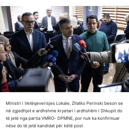
Ministri i Vetëqeverisjes Lokale, Zllatko Perinski beson se
në zgjedhjet e ardhshme kryetari i ardhshëm i Shkupit do
të jetë nga partia VMRO- DPMNE, por nuk ka konfirmuar
nëse do të jetë kandidat për këtë post