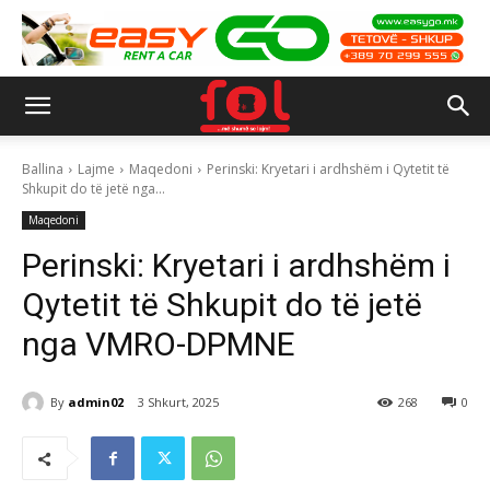
Ballina
Lajme
Maqedoni
Perinski: Kryetari i ardhshëm i Qytetit të
Shkupit do të jetë nga...
Maqedoni
Perinski: Kryetari i ardhshëm i
Qytetit të Shkupit do të jetë
nga VMRO-DPMNE
By
admin02
3 Shkurt, 2025
268
0