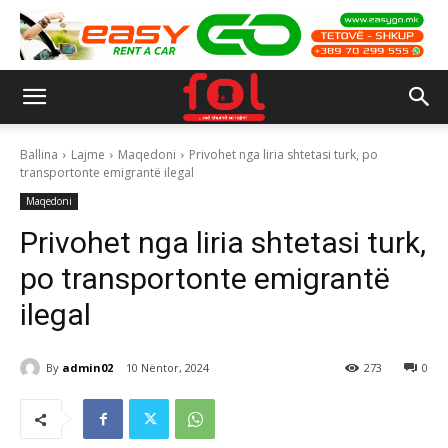
Ballina
Lajme
Maqedoni
Privohet nga liria shtetasi turk, po
transportonte emigrantë ilegal
Maqedoni
Privohet nga liria shtetasi turk,
po transportonte emigrantë
ilegal
By
admin02
10 Nëntor, 2024
273
0