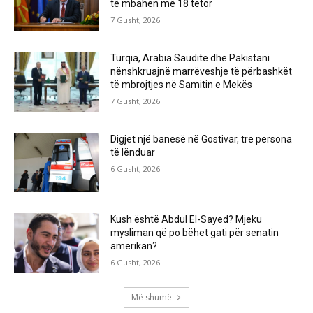
të mbahen më 18 tetor
7 Gusht, 2026
Turqia, Arabia Saudite dhe Pakistani
nënshkruajnë marrëveshje të përbashkët
të mbrojtjes në Samitin e Mekës
7 Gusht, 2026
Digjet një banesë në Gostivar, tre persona
të lënduar
6 Gusht, 2026
Kush është Abdul El-Sayed? Mjeku
mysliman që po bëhet gati për senatin
amerikan?
6 Gusht, 2026
Më shumë