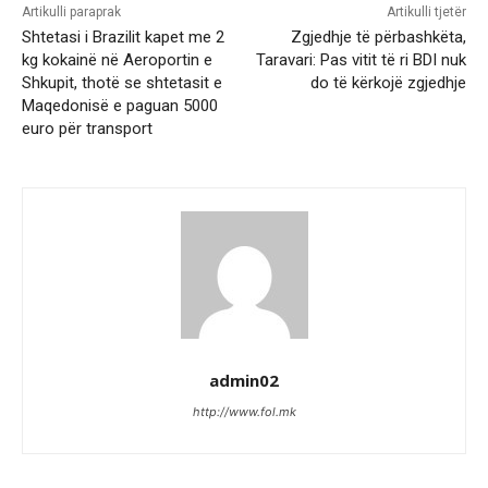
Artikulli paraprak
Artikulli tjetër
Shtetasi i Brazilit kapet me 2
Zgjedhje të përbashkëta,
kg kokainë në Aeroportin e
Taravari: Pas vitit të ri BDI nuk
Shkupit, thotë se shtetasit e
do të kërkojë zgjedhje
Maqedonisë e paguan 5000
euro për transport
admin02
http://www.fol.mk