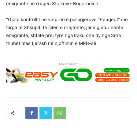
emigrantë në rrugën Stojkovë-Bogorodicë.
“Gjatë kontrollit në veturën e pasagjerëve “Peugeot” me
targa të Shkupit, të cilën e drejtonte, janë gjetur nëntë
emigrantë, shtatë prej tyre nga Iraku dhe dy nga Siria”,
thuhet mes tjerash në njoftimin e MPB-së.
- Advertisment -