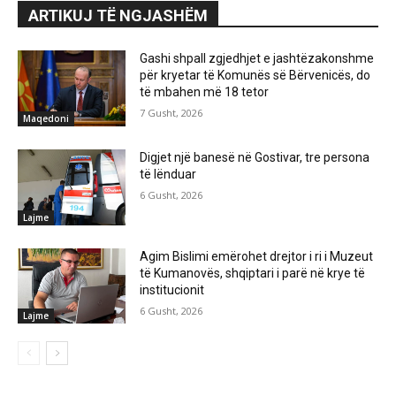
ARTIKUJ TË NGJASHËM
Gashi shpall zgjedhjet e jashtëzakonshme
për kryetar të Komunës së Bërvenicës, do
të mbahen më 18 tetor
7 Gusht, 2026
Maqedoni
Digjet një banesë në Gostivar, tre persona
të lënduar
6 Gusht, 2026
Lajme
Agim Bislimi emërohet drejtor i ri i Muzeut
të Kumanovës, shqiptari i parë në krye të
institucionit
6 Gusht, 2026
Lajme