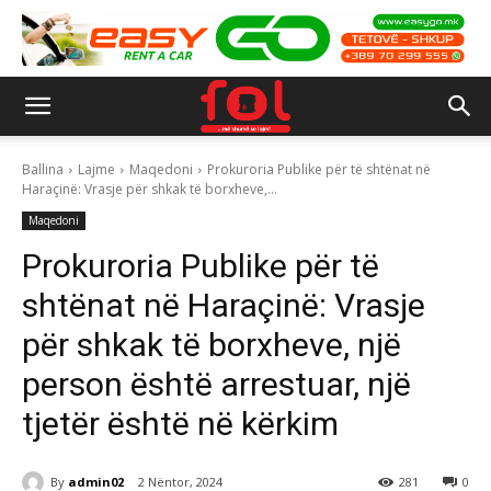
Ballina
Lajme
Maqedoni
Prokuroria Publike për të shtënat në
Haraçinë: Vrasje për shkak të borxheve,...
Maqedoni
Prokuroria Publike për të
shtënat në Haraçinë: Vrasje
për shkak të borxheve, një
person është arrestuar, një
tjetër është në kërkim
By
admin02
2 Nëntor, 2024
281
0