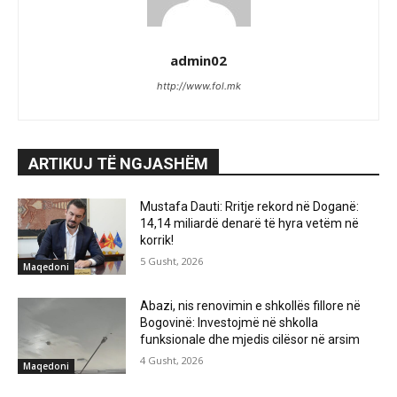
admin02
http://www.fol.mk
ARTIKUJ TË NGJASHËM
Mustafa Dauti: Rritje rekord në Doganë:
14,14 miliardë denarë të hyra vetëm në
korrik!
5 Gusht, 2026
Maqedoni
Abazi, nis renovimin e shkollës fillore në
Bogovinë: Investojmë në shkolla
funksionale dhe mjedis cilësor në arsim
4 Gusht, 2026
Maqedoni