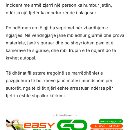
incident me armë zjarri një person ka humbur jetën,
ndërsa një tjetër ka mbetur rëndë i plagosur.
Po ndërmerren të gjitha veprimet për zbardhjen e
ngjarjes. Në vendngjarje janë mbledhur gjurmë dhe prova
materiale, janë siguruar dhe po shqyrtohen pamjet e
kamerave të sigurisë, dhe mbi trupin e të ndjerit do të
kryhet autopsi.
Të dhënat fillestare tregojnë se marrëdhëniet e
pazgjidhura të borxheve janë motiv i mundshëm për
autorët, nga të cilët njëri është arrestuar, ndërsa për
tjetrin është shpallur kërkimi.
- Advertisment -