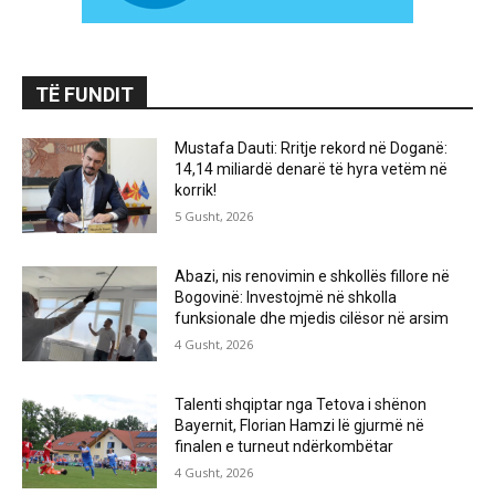
TË FUNDIT
Mustafa Dauti: Rritje rekord në Doganë:
14,14 miliardë denarë të hyra vetëm në
korrik!
5 Gusht, 2026
Abazi, nis renovimin e shkollës fillore në
Bogovinë: Investojmë në shkolla
funksionale dhe mjedis cilësor në arsim
4 Gusht, 2026
Talenti shqiptar nga Tetova i shënon
Bayernit, Florian Hamzi lë gjurmë në
finalen e turneut ndërkombëtar
4 Gusht, 2026