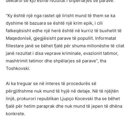
deklaroi se kjo është rezultat i shpërlarjes së parave.
“Ky është një nga rastet që lirisht mund të them se ka
dyshime të bazuara se është një krim epik, i cili
fatkeqësisht edhe një herë është në kurriz të buxhetit të
Maqedonisë, gjegjësisht parave të popullit. Informatat
fillestare janë se bëhet fjalë për shuma milionëshe të cilat
janë rezultat i disa veprave kriminale, evazionit tatimor,
mashtrimit tatimor dhe shpëlarjes së parave”, tha
Toshkovski.
Ai ka treguar se në interes të procedurës së
përgjithshme nuk mund të hyjë në detaje. Në të njëjtën
linjë, prokurori republikan Ljupço Kocevski tha se bëhet
fjalë për hetim paraprak dhe nuk mund të jepen të dhëna
konkrete.