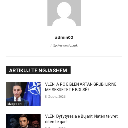
admin02
http://www.fol.mk
ARTIKUJ TË NGJASHËM
VLEN: A PO E BLEN ARTAN GRUBI LIRINË
ME SEKRETET E BDI-SË?
8 Gusht, 2026
Maqedoni
VLEN: Dyfytyrësia e Bujarit: Natën të vret,
ditën të qan!