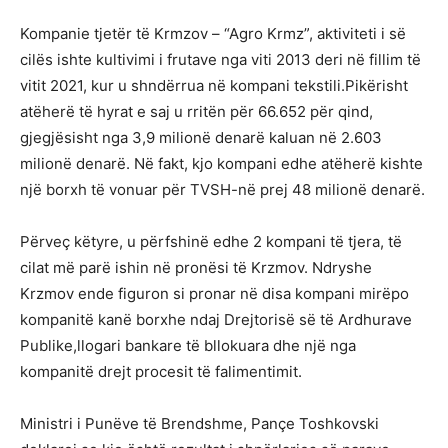
Kompanie tjetër të Krmzov – “Agro Krmz”, aktiviteti i së
cilës ishte kultivimi i frutave nga viti 2013 deri në fillim të
vitit 2021, kur u shndërrua në kompani tekstili.Pikërisht
atëherë të hyrat e saj u rritën për 66.652 për qind,
gjegjësisht nga 3,9 milionë denarë kaluan në 2.603
milionë denarë. Në fakt, kjo kompani edhe atëherë kishte
një borxh të vonuar për TVSH-në prej 48 milionë denarë.
Përveç këtyre, u përfshinë edhe 2 kompani të tjera, të
cilat më parë ishin në pronësi të Krzmov. Ndryshe
Krzmov ende figuron si pronar në disa kompani mirëpo
kompanitë kanë borxhe ndaj Drejtorisë së të Ardhurave
Publike,llogari bankare të bllokuara dhe një nga
kompanitë drejt procesit të falimentimit.
Ministri i Punëve të Brendshme, Pançe Toshkovski