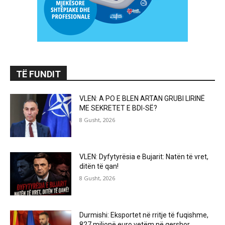
TË FUNDIT
VLEN: A PO E BLEN ARTAN GRUBI LIRINË
ME SEKRETET E BDI-SË?
8 Gusht, 2026
VLEN: Dyfytyrësia e Bujarit: Natën të vret,
ditën të qan!
8 Gusht, 2026
Durmishi: Eksportet në rritje të fuqishme,
827 milionë euro vetëm në qershor