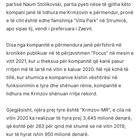
partisë Naum Stoilkovski, partia pyeti nëse të gjitha këto
kompani janë të lidhura me Krmzovin e përmendur, pronë
e të cilit është edhe famshmja “Villa Park” në Strumicë,
apo sipas tij, vendi i preferuara i Zaevit.
Disa nga kompanitë e përmendura janë përfshirë në
kronikën publikuar në të përjavshmen “Focus” në mesin e
vitit 2021, kur u theksua për kompanitë që kanë pasur
rritjen më të lartë në vitin e kaluar 2020. Në një kohë të
tillë, kur shumica e kompanive kishin vështirësi në
funksionimin e tyre dhe shënuan rënie, kompanitë e
lidhura me Krmzov shënuan rritje rekord.
Gjegjësisht, njëra prej tyre është “Krmzov-MR”, e cila në
vitin 2020 ka realizuar të hyra prej 3,445 milionë denarë,
që është për 263 për qind më shumë se në vitin 2019,
kur të hyrat ishin 950 milionë denarë.