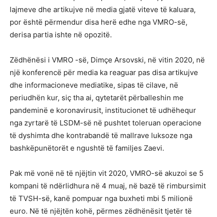
lajmeve dhe artikujve në media gjatë viteve të kaluara,
por është përmendur disa herë edhe nga VMRO-së,
derisa partia ishte në opozitë.
Zëdhënësi i VMRO -së, Dimçe Arsovski, në vitin 2020, në
një konferencë për media ka reaguar pas disa artikujve
dhe informacioneve mediatike, sipas të cilave, në
periudhën kur, siç tha ai, qytetarët përballeshin me
pandeminë e koronavirusit, institucionet të udhëhequr
nga zyrtarë të LSDM-së në pushtet toleruan operacione
të dyshimta dhe kontrabandë të mallrave luksoze nga
bashkëpunëtorët e ngushtë të familjes Zaevi.
Pak më vonë në të njëjtin vit 2020, VMRO-së akuzoi se 5
kompani të ndërlidhura në 4 muaj, në bazë të rimbursimit
të TVSH-së, kanë pompuar nga buxheti mbi 5 milionë
euro. Në të njëjtën kohë, përmes zëdhënësit tjetër të