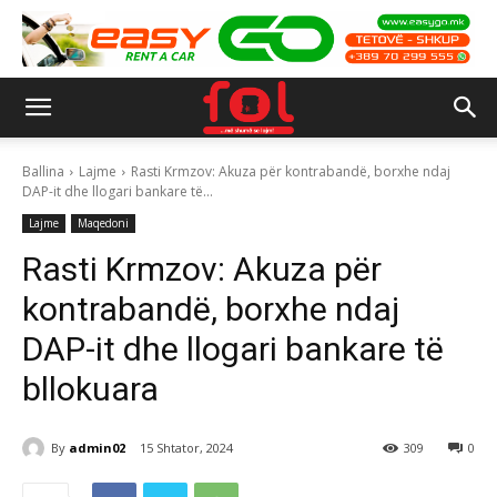
Ballina
Lajme
Rasti Krmzov: Akuza për kontrabandë, borxhe ndaj
DAP-it dhe llogari bankare të...
Lajme
Maqedoni
Rasti Krmzov: Akuza për
kontrabandë, borxhe ndaj
DAP-it dhe llogari bankare të
bllokuara
By
admin02
15 Shtator, 2024
309
0