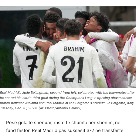
Real Madrid's Jude Bellingham, second from left, celebrates with his teammates after
he scored his side's third goal during the Champions League opening phase soccer
match between Atalanta and Real Madrid at the Bergamo's stadium, in Bergamo, Italy,
Tuesday, Dec. 10, 2024. (AP Photo/Antonio Calanni)
Pesë gola të shënuar, raste të shumta për shënim, në
fund feston Real Madrid pas suksesit 3-2 në transfertë