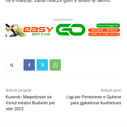
në 6 ndeshje. Sallah realizoi golin e vetëm të takimit.
- Advertisment -
Artikulli paraprak
Artikulli tjetër
Kuvendi i Maqedonisë së
Ligji për Përdorimin e Gjuhëve
Veriut miratoi Buxhetin për
para gjykatësve kushtetues
vitin 2025