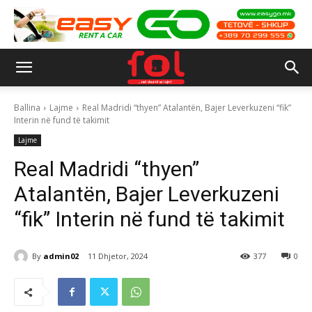
Ballina
Lajme
Real Madridi “thyen” Atalantën, Bajer Leverkuzeni “fik”
Interin në fund të takimit
Lajme
Real Madridi “thyen”
Atalantën, Bajer Leverkuzeni
“fik” Interin në fund të takimit
By
admin02
11 Dhjetor, 2024
377
0