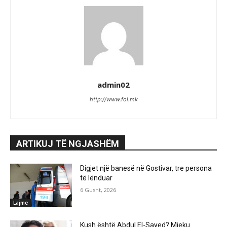
admin02
http://www.fol.mk
ARTIKUJ TË NGJASHËM
Digjet një banesë në Gostivar, tre persona
të lënduar
6 Gusht, 2026
Lajme
Kush është Abdul El-Sayed? Mjeku