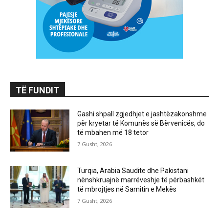
TË FUNDIT
Gashi shpall zgjedhjet e jashtëzakonshme
për kryetar të Komunës së Bërvenicës, do
të mbahen më 18 tetor
7 Gusht, 2026
Turqia, Arabia Saudite dhe Pakistani
nënshkruajnë marrëveshje të përbashkët
të mbrojtjes në Samitin e Mekës
7 Gusht, 2026