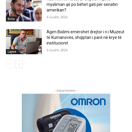
mysliman që po bëhet gati për senatin
amerikan?
6 Gusht, 2026
Bota
Agim Bislimi emërohet drejtor i ri i Muzeut
të Kumanovës, shqiptari i parë në krye të
institucionit
6 Gusht, 2026
Lajme
- Advertisment -