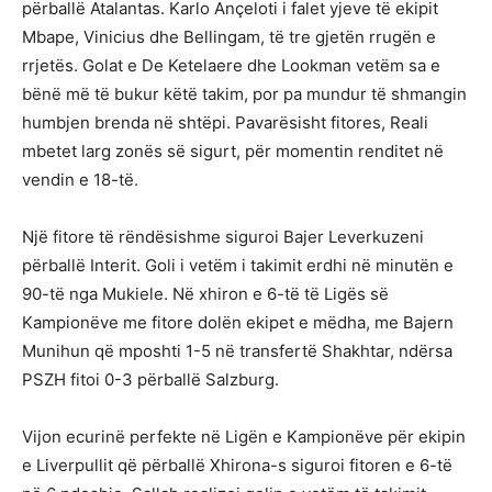
përballë Atalantas. Karlo Ançeloti i falet yjeve të ekipit
Mbape, Vinicius dhe Bellingam, të tre gjetën rrugën e
rrjetës. Golat e De Ketelaere dhe Lookman vetëm sa e
bënë më të bukur këtë takim, por pa mundur të shmangin
humbjen brenda në shtëpi. Pavarësisht fitores, Reali
mbetet larg zonës së sigurt, për momentin renditet në
vendin e 18-të.
Një fitore të rëndësishme siguroi Bajer Leverkuzeni
përballë Interit. Goli i vetëm i takimit erdhi në minutën e
90-të nga Mukiele. Në xhiron e 6-të të Ligës së
Kampionëve me fitore dolën ekipet e mëdha, me Bajern
Munihun që mposhti 1-5 në transfertë Shakhtar, ndërsa
PSZH fitoi 0-3 përballë Salzburg.
Vijon ecurinë perfekte në Ligën e Kampionëve për ekipin
e Liverpullit që përballë Xhirona-s siguroi fitoren e 6-të