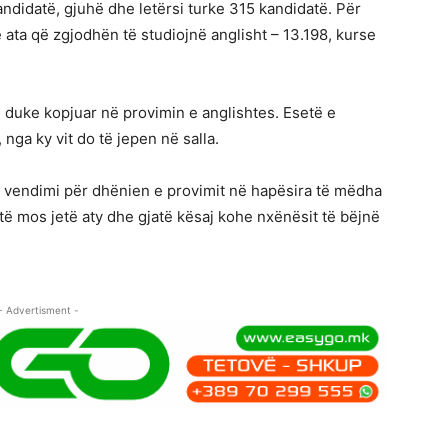
andidatë, gjuhë dhe letërsi turke 315 kandidatë. Për
 ata që zgjodhën të studiojnë anglisht – 13.198, kurse
n duke kopjuar në provimin e anglishtes. Esetë e
nga ky vit do të jepen në salla.
 vendimi për dhënien e provimit në hapësira të mëdha
të mos jetë aty dhe gjatë kësaj kohe nxënësit të bëjnë
- Advertisment -