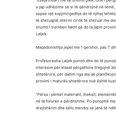
“Eseja mbart më së shumti pikë. Unë i përg
u jap udhëzime se si të qëndrojnë në temë, t
sepse një kopjim/vjedhje do të njihej lehtës
të shkruajnë shkrim cirilik të shkruar me do
shumti i tremben faktit që do ta japin provi
Laljek.
Maqedonishtja jepet me 1 qershor, pas 7 di
Profesoresha Laljek punon dhe do të punojë 
interesim për klasat përgatitore tregojnë at
shtetërore, për dallim nga ata që planifikojn
provimi i maturës shtetërore nuk është kush
“Përsa i përket materialit, theksit, elementë
në të folurën e përditshme. Po punojmë me 
drejtshkrim dhe këtu mendoj se janë të ndik