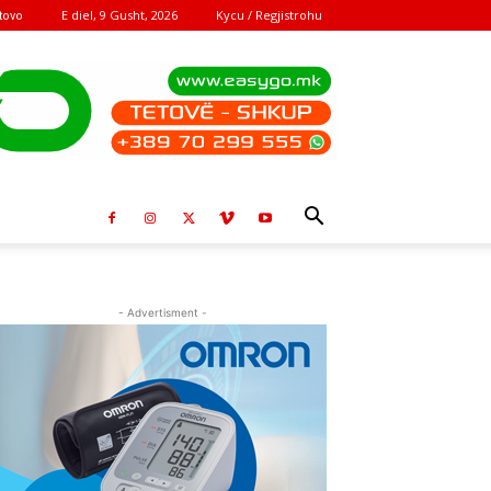
E diel, 9 Gusht, 2026
Kycu / Regjistrohu
tovo
- Advertisment -