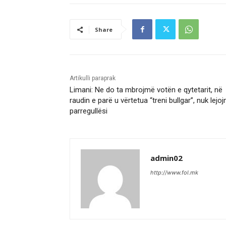
Share
Artikulli paraprak
Limani: Ne do ta mbrojmë votën e qytetarit, në
raudin e parë u vërtetua “treni bullgar”, nuk lejo
parregullësi
admin02
http://www.fol.mk