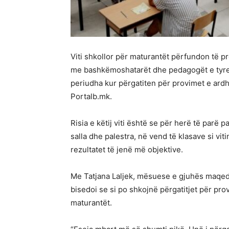
Viti shkollor për maturantët përfundon të p
me bashkëmoshatarët dhe pedagogët e tyre
periudha kur përgatiten për provimet e ard
Portalb.mk.
Risia e këtij viti është se për herë të parë
salla dhe palestra, në vend të klasave si vi
rezultatet të jenë më objektive.
Me Tatjana Laljek, mësuese e gjuhës maqed
bisedoi se si po shkojnë përgatitjet për pr
maturantët.