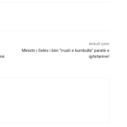
Artikulli tjetër
Ministri i Selës i bën “rrush e kumbulla” paratë e
jmë
qytetarëve!