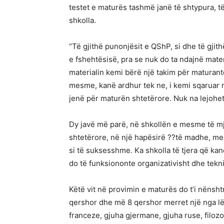
testet e maturës tashmë janë të shtypura, 
shkolla.
“Të gjithë punonjësit e QShP, si dhe të gji
e fshehtësisë, pra se nuk do ta ndajnë mate
materialin kemi bërë një takim për maturan
mesme, kanë ardhur tek ne, i kemi sqaruar m
jenë për maturën shtetërore. Nuk na lejohet 
Dy javë më parë, në shkollën e mesme të m
shtetërore, në një hapësirë ??të madhe, m
si të suksesshme. Ka shkolla të tjera që kan
do të funksiononte organizativisht dhe tekni
Këtë vit në provimin e maturës do t’i nëns
qershor dhe më 8 qershor merret një nga lë
franceze, gjuha gjermane, gjuha ruse, filoz