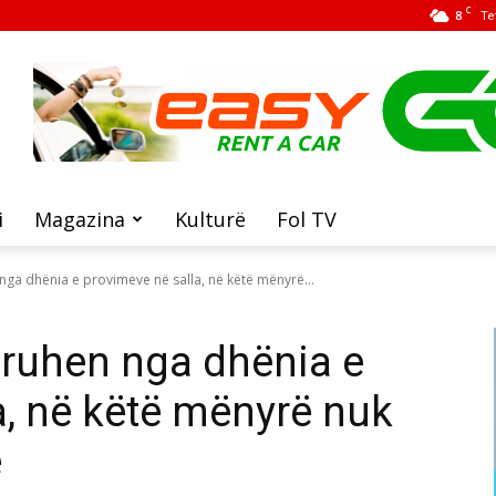
C
8
Te
i
Magazina
Kulturë
Fol TV
ga dhënia e provimeve në salla, në këtë mënyrë...
druhen nga dhënia e
a, në këtë mënyrë nuk
e