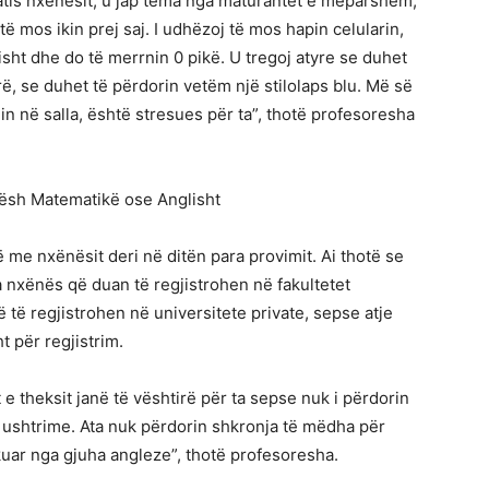
atis nxënësit, u jap tema nga maturantët e mëparshëm,
ë mos ikin prej saj. I udhëzoj të mos hapin celularin,
isht dhe do të merrnin 0 pikë. U tregoj atyre se duhet
rë, se duhet të përdorin vetëm një stilolaps blu. Më së
min në salla, është stresues për ta”, thotë profesoresha
tësh Matematikë ose Anglisht
me nxënësit deri në ditën para provimit. Ai thotë se
a nxënës që duan të regjistrohen në fakultetet
ë të regjistrohen në universitete private, sepse atje
t për regjistrim.
t e theksit janë të vështirë për ta sepse nuk i përdorin
ushtrime. Ata nuk përdorin shkronja të mëdha për
uar nga gjuha angleze”, thotë profesoresha.