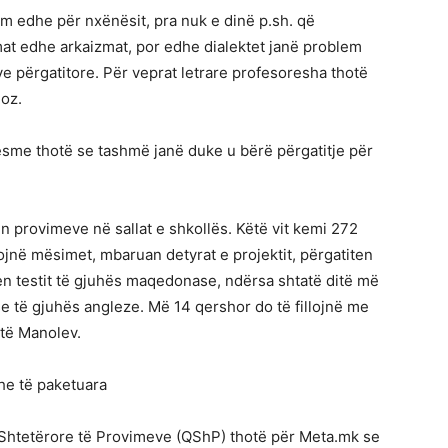
m edhe për nxënësit, pra nuk e dinë p.sh. që
zmat edhe arkaizmat, por edhe dialektet janë problem
ëve përgatitore. Për veprat letrare profesoresha thotë
oz.
mesme thotë se tashmë janë duke u bërë përgatitje për
n provimeve në sallat e shkollës. Këtë vit kemi 272
jnë mësimet, mbaruan detyrat e projektit, përgatiten
en testit të gjuhës maqedonase, ndërsa shtatë ditë më
e të gjuhës angleze. Më 14 qershor do të fillojnë me
otë Manolev.
he të paketuara
 Shtetërore të Provimeve (QShP) thotë për Meta.mk se