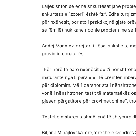
Laljek shton se edhe shkurtesat janë proble
shkurtesa e “zotëri” është “z.”. Edhe turqi
për nxënësit, por ato i praktikojnë gjatë or
se fëmijët nuk kanë ndonjë problem më seri
Andej Manolev, drejtori i kësaj shkolle të 
provimin e maturës.
“Për herë të parë nxënësit do t’i nënshtrohe
maturantë nga 8 paralele. Të premten mbaro
për diplomim. Më 1 qershor ata i nënshtroh
vonë i nënshtrohen testit të matematikës os
pjesën përgatitore për provimet online”, th
Testet e maturës tashmë janë të shtypura d
Biljana Mihajlovska, drejtoreshë e Qendrës