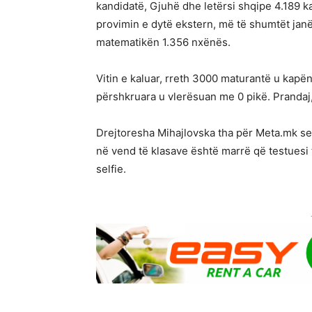
kandidatë, Gjuhë dhe letërsi shqipe 4.189 k
provimin e dytë ekstern, më të shumtët janë
matematikën 1.356 nxënës.
Vitin e kaluar, rreth 3000 maturantë u kapë
përshkruara u vlerësuan me 0 pikë. Prandaj, 
Drejtoresha Mihajlovska tha për Meta.mk se
në vend të klasave është marrë që testuesi 
selfie.