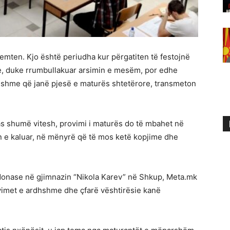
remten. Kjo është periudha kur përgatiten të festojnë
, duke rrumbullakuar arsimin e mesëm, por edhe
hshme që janë pjesë e maturës shtetërore, transmeton
 pas shumë vitesh, provimi i maturës do të mbahet në
tin e kaluar, në mënyrë që të mos ketë kopjime dhe
onase në gjimnazin “Nikola Karev” në Shkup, Meta.mk
ovimet e ardhshme dhe çfarë vështirësie kanë