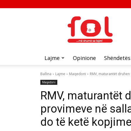
FOL
Lajme
Opinione
Shëndetës
Ballina
Lajme
Maqedoni
RMV, maturantët druhen n
Maqedoni
RMV, maturantët 
provimeve në sall
do të ketë kopjim