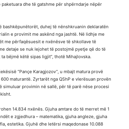
të paketuara dhe të gatshme për shpërndarje nëpër
thë bashkëpunëtorët, duhej të nënshkruanin deklaratën
rialin e provimit me askënd nga jashtë. Në lidhje me
tët me përfaqësuesit e nxënësve të shkollave të
e detaje se nuk lejohet të postojmë pyetje që do të
ta bëjmë këtë sipas ligjit”, thotë Mihajlovska.
jekësisë “Pançe Karagjozov”, u mbajt matura provë
e 600 maturantë. Zyrtarët nga QShP e vlerësuan provën
ë simuluar provimin në sallë, për të parë nëse procesi
kisht.
htrohen 14.834 nxënës. Gjuha amtare do të merret më 1
ndët e zgjedhura – matematika, gjuha angleze, gjuha
ofia, estetika. Gjuhë dhe letërsi maqedonase 10.088