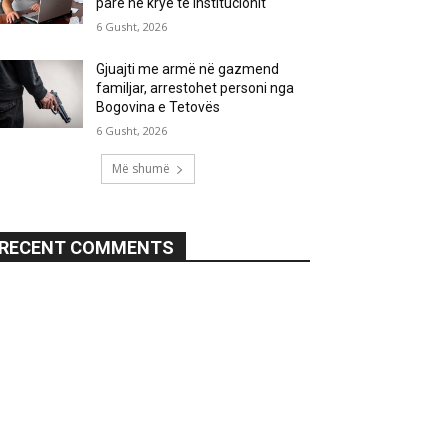
parë në krye të institucionit
6 Gusht, 2026
Gjuajti me armë në gazmend
familjar, arrestohet personi nga
Bogovina e Tetovës
6 Gusht, 2026
Më shumë
RECENT COMMENTS