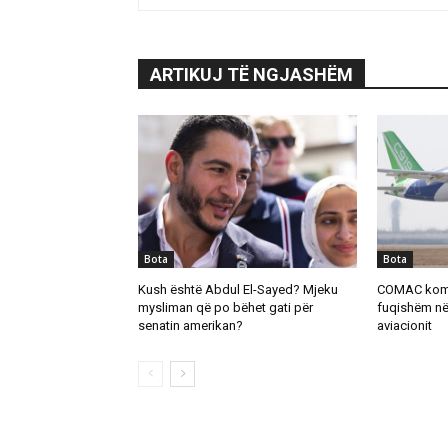
ARTIKUJ TË NGJASHËM
Bota
Bota
Kush është Abdul El-Sayed? Mjeku
COMAC komp
mysliman që po bëhet gati për
fuqishëm në 
senatin amerikan?
aviacionit