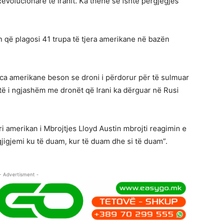
evolucionare të Iranit. Ka thënë se ishte përgjegjës
n që plagosi 41 trupa të tjera amerikane në bazën
nca amerikane beson se droni i përdorur për të sulmuar
të i ngjashëm me dronët që Irani ka dërguar në Rusi
i amerikan i Mbrojtjes Lloyd Austin mbrojti reagimin e
jigjemi ku të duam, kur të duam dhe si të duam”.
- Advertisment -