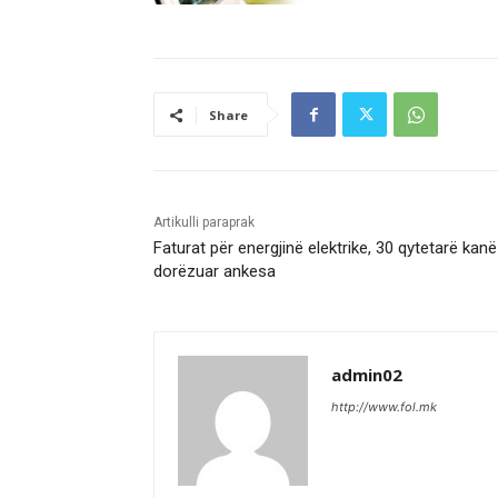
Share
Artikulli paraprak
Faturat për energjinë elektrike, 30 qytetarë kanë
dorëzuar ankesa
admin02
http://www.fol.mk