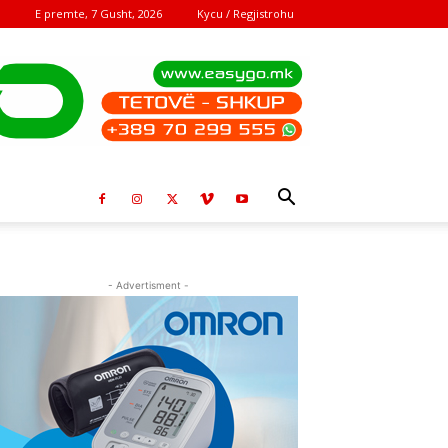
E premte, 7 Gusht, 2026
Kycu / Regjistrohu
- Advertisment -