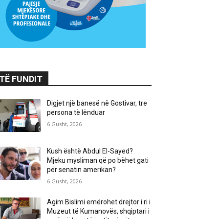
TË FUNDIT
Digjet një banesë në Gostivar, tre
persona të lënduar
6 Gusht, 2026
Kush është Abdul El-Sayed?
Mjeku mysliman që po bëhet gati
për senatin amerikan?
6 Gusht, 2026
Agim Bislimi emërohet drejtor i ri i
Muzeut të Kumanovës, shqiptari i