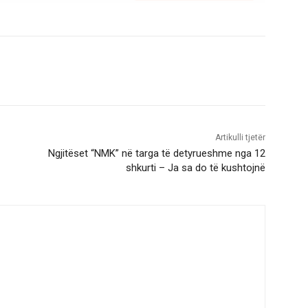
Artikulli tjetër
Ngjitëset “NMK” në targa të detyrueshme nga 12
shkurti – Ja sa do të kushtojnë