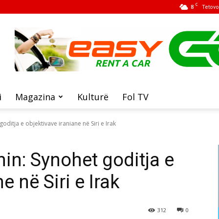
C
8
Tetovo
i
Magazina
Kulturë
Fol TV
ditja e objektivave iraniane në Siri e Irak
in: Synohet goditja e
e në Siri e Irak
312
0