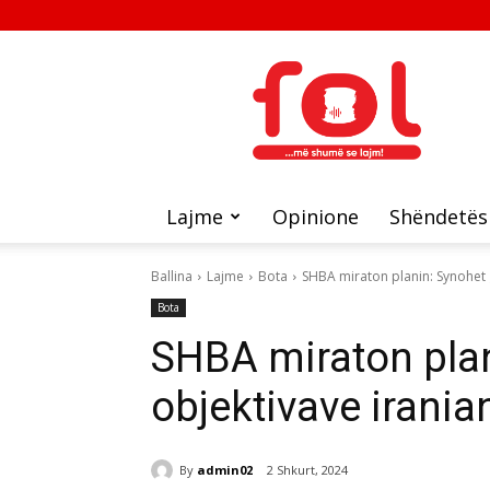
FOL
Lajme
Opinione
Shëndetës
Ballina
Lajme
Bota
SHBA miraton planin: Synohet go
Bota
SHBA miraton plan
objektivave iranian
By
admin02
2 Shkurt, 2024