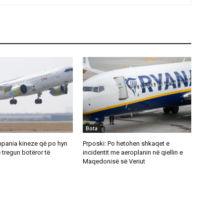
Bota
ania kineze që po hyn
Prposki: Po hetohen shkaqet e
tregun botëror të
incidentit me aeroplanin në qiellin e
Maqedonisë së Veriut