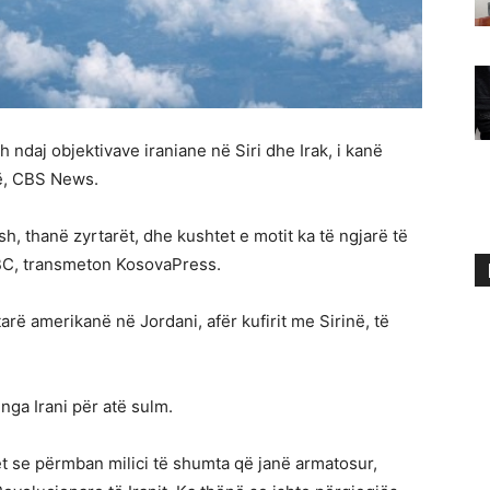
 ndaj objektivave iraniane në Siri dhe Irak, i kanë
së, CBS News.
sh, thanë zyrtarët, dhe kushtet e motit ka të ngjarë të
 BBC, transmeton KosovaPress.
arë amerikanë në Jordani, afër kufirit me Sirinë, të
nga Irani për atë sulm.
et se përmban milici të shumta që janë armatosur,