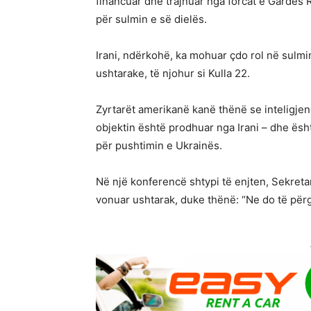
financuar dhe trajnuar nga forcat e Gardës R
për sulmin e së dielës.
Irani, ndërkohë, ka mohuar çdo rol në sulmi
ushtarake, të njohur si Kulla 22.
Zyrtarët amerikanë kanë thënë se inteligje
objektin është prodhuar nga Irani – dhe ësh
për pushtimin e Ukrainës.
Në një konferencë shtypi të enjten, Sekretar
vonuar ushtarak, duke thënë: “Ne do të përg