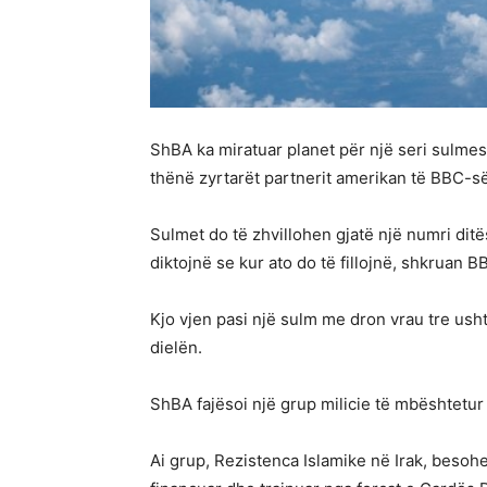
ShBA ka miratuar planet për një seri sulmesh
thënë zyrtarët partnerit amerikan të BBC-
Sulmet do të zhvillohen gjatë një numri ditë
diktojnë se kur ato do të fillojnë, shkruan
Kjo vjen pasi një sulm me dron vrau tre usht
dielën.
ShBA fajësoi një grup milicie të mbështetur 
Ai grup, Rezistenca Islamike në Irak, besoh