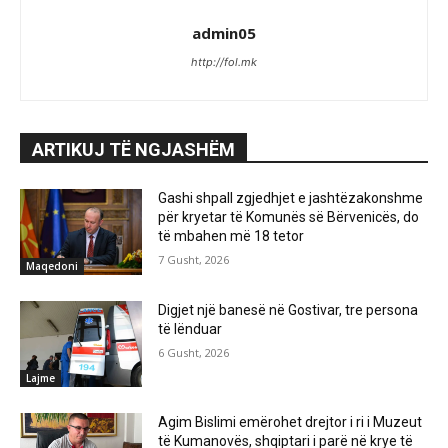
admin05
http://fol.mk
ARTIKUJ TË NGJASHËM
Gashi shpall zgjedhjet e jashtëzakonshme
për kryetar të Komunës së Bërvenicës, do
të mbahen më 18 tetor
7 Gusht, 2026
Maqedoni
Digjet një banesë në Gostivar, tre persona
të lënduar
6 Gusht, 2026
Lajme
Agim Bislimi emërohet drejtor i ri i Muzeut
të Kumanovës, shqiptari i parë në krye të