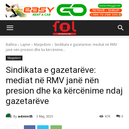
Ballina
Lajme
Maqedoni
Sindikata e gazetarëve: mediat në RMV
janë nën presion dhe ka kërcënime...
Maqedoni
Sindikata e gazetarëve:
mediat në RMV janë nën
presion dhe ka kërcënime ndaj
gazetarëve
By
admin05
3 Maj, 2025
474
0