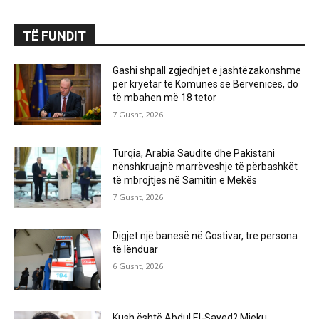
TË FUNDIT
Gashi shpall zgjedhjet e jashtëzakonshme
për kryetar të Komunës së Bërvenicës, do
të mbahen më 18 tetor
7 Gusht, 2026
Turqia, Arabia Saudite dhe Pakistani
nënshkruajnë marrëveshje të përbashkët
të mbrojtjes në Samitin e Mekës
7 Gusht, 2026
Digjet një banesë në Gostivar, tre persona
të lënduar
6 Gusht, 2026
Kush është Abdul El-Sayed? Mjeku