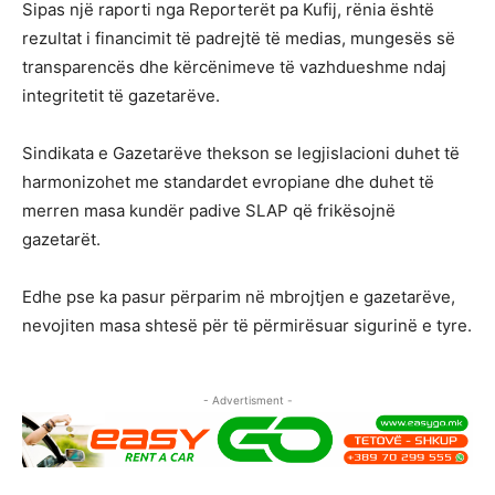
Sipas një raporti nga Reporterët pa Kufij, rënia është
rezultat i financimit të padrejtë të medias, mungesës së
transparencës dhe kërcënimeve të vazhdueshme ndaj
integritetit të gazetarëve.
Sindikata e Gazetarëve thekson se legjislacioni duhet të
harmonizohet me standardet evropiane dhe duhet të
merren masa kundër padive SLAP që frikësojnë
gazetarët.
Edhe pse ka pasur përparim në mbrojtjen e gazetarëve,
nevojiten masa shtesë për të përmirësuar sigurinë e tyre.
- Advertisment -