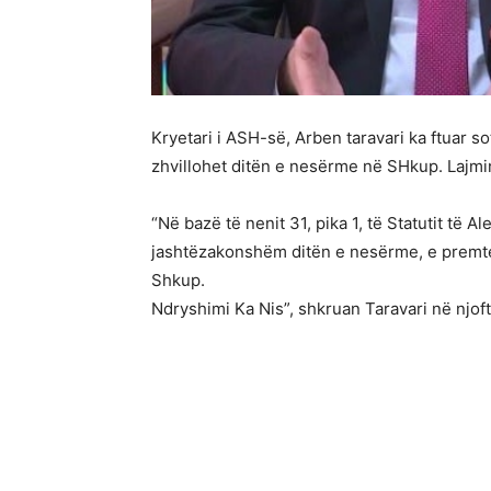
Kryetari i ASH-së, Arben taravari ka ftuar 
zhvillohet ditën e nesërme në SHkup. Lajmin 
“Në bazë të nenit 31, pika 1, të Statutit të 
jashtëzakonshëm ditën e nesërme, e premte,
Shkup.
Ndryshimi Ka Nis”, shkruan Taravari në njoft