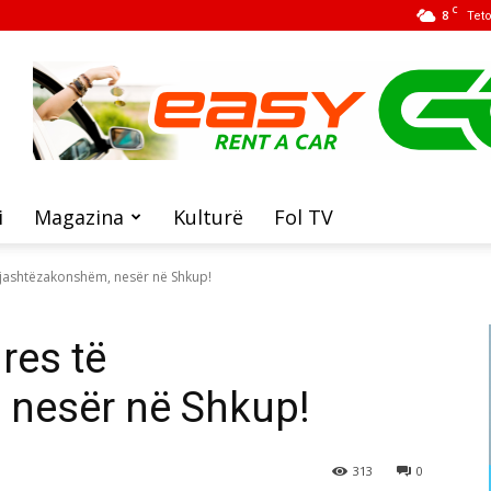
C
8
Tet
i
Magazina
Kulturë
Fol TV
 jashtëzakonshëm, nesër në Shkup!
res të
 nesër në Shkup!
313
0