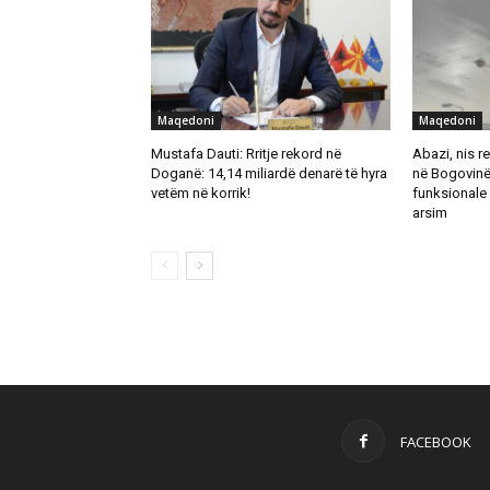
Maqedoni
Maqedoni
Mustafa Dauti: Rritje rekord në
Abazi, nis re
Doganë: 14,14 miliardë denarë të hyra
në Bogovinë
vetëm në korrik!
funksionale 
arsim
FACEBOOK