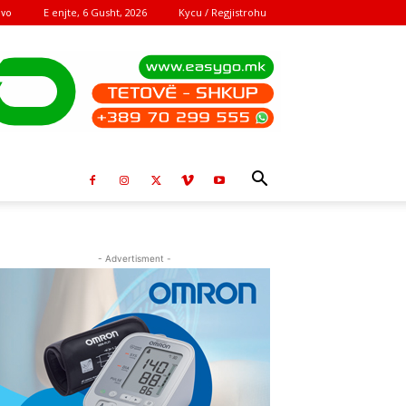
E enjte, 6 Gusht, 2026
Kycu / Regjistrohu
ovo
- Advertisment -