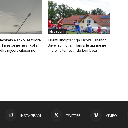
Maqedoni
novimin e shkollës fillore
Talenti shqiptar nga Tetova i shënon
: Investojmë në shkolla
Bayernit, Florian Hamzi lë gjurmë në
dhe mjedis cilësor në
finalen e turneut ndërkombëtar
INSTAGRAM
TWITTER
VIMEO