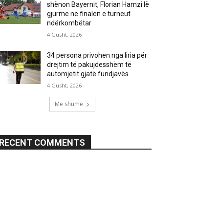
shënon Bayernit, Florian Hamzi lë
gjurmë në finalen e turneut
ndërkombëtar
4 Gusht, 2026
34 persona privohen nga liria për
drejtim të pakujdesshëm të
automjetit gjatë fundjavës
4 Gusht, 2026
Më shumë
RECENT COMMENTS