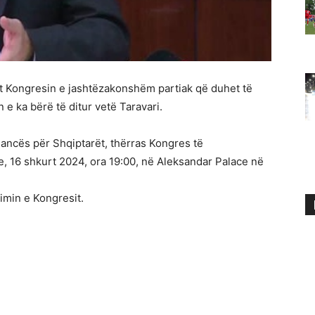
sot Kongresin e jashtëzakonshëm partiak që duhet të
e ka bërë të ditur vetë Taravari.
Aleancës për Shqiptarët, thërras Kongres të
 16 shkurt 2024, ora 19:00, në Aleksandar Palace në
imin e Kongresit.