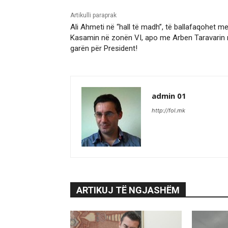
Artikulli paraprak
Ali Ahmeti në “hall të madh”, të ballafaqohet m
Kasamin në zonën VI, apo me Arben Taravarin 
garën për President!
admin 01
http://fol.mk
ARTIKUJ TË NGJASHËM