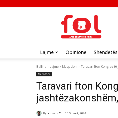
FOL
Lajme
Opinione
Shëndetës
Ballina
Lajme
Maqedoni
Taravari fton Kongres të
Maqedoni
Taravari fton Kong
jashtëzakonshëm,
By
admin 01
15 Shkurt, 2024