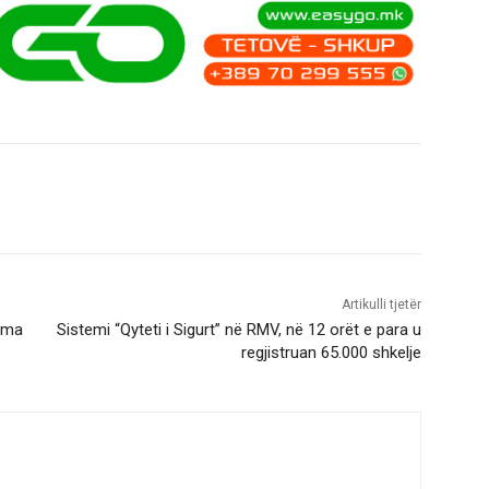
Artikulli tjetër
sma
Sistemi “Qyteti i Sigurt” në RMV, në 12 orët e para u
regjistruan 65.000 shkelje