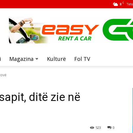
C
8
Tet
i
Magazina
Kulturë
Fol TV
tovë
apit, ditë zie në
523
0