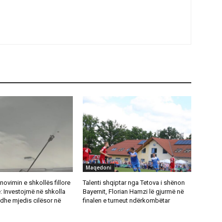
Maqedoni
novimin e shkollës fillore
Talenti shqiptar nga Tetova i shënon
: Investojmë në shkolla
Bayernit, Florian Hamzi lë gjurmë në
dhe mjedis cilësor në
finalen e turneut ndërkombëtar