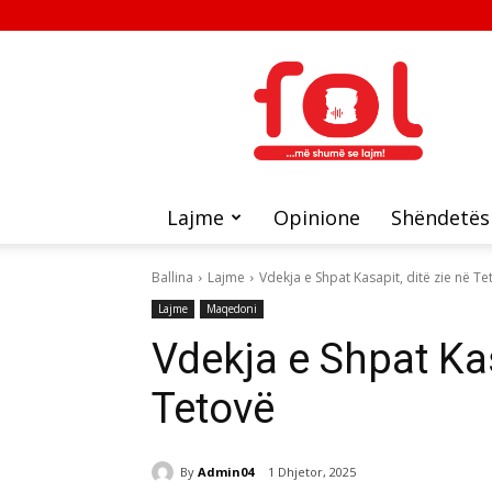
FOL
Lajme
Opinione
Shëndetës
Ballina
Lajme
Vdekja e Shpat Kasapit, ditë zie në Te
Lajme
Maqedoni
Vdekja e Shpat Kas
Tetovë
By
Admin04
1 Dhjetor, 2025