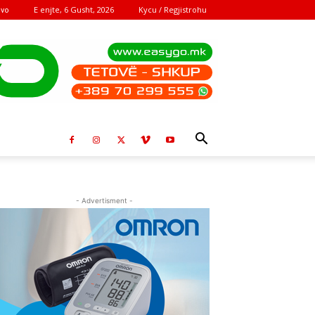
E enjte, 6 Gusht, 2026
Kycu / Regjistrohu
ovo
- Advertisment -