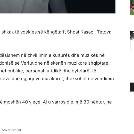
 shkak të vdekjes së këngëtarit Shpat Kasapi. Tetova
ndësishëm në zhvillimin e kulturës dhe muzikës në
onisë së Veriut dhe në skenën muzikore shqiptare.
et publike, personat juridikë dhe qytetarët të
imeve dhe ngjarjeve muzikore”, theksohet në vendimin
ë moshën 40 vjeçe. Ai u varros dje, më 30 nëntor, në
- Advertisment -