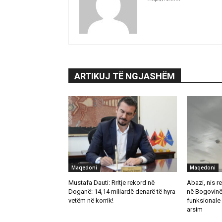
ARTIKUJ TË NGJASHËM
Maqedoni
Maqedoni
Mustafa Dauti: Rritje rekord në
Abazi, nis re
Doganë: 14,14 miliardë denarë të hyra
në Bogovinë
vetëm në korrik!
funksionale 
arsim