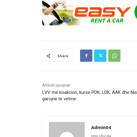
Share
Artikulli paraprak
LVV me koalicion, kurse PDK, LDK, AAK dhe Ni
garojnë të vetme
Admin04
http://fol.mk