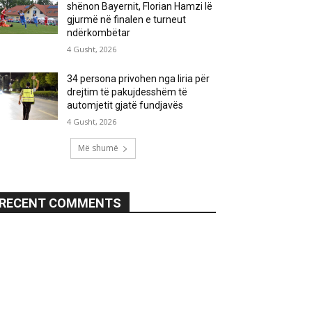
shënon Bayernit, Florian Hamzi lë
gjurmë në finalen e turneut
ndërkombëtar
4 Gusht, 2026
34 persona privohen nga liria për
drejtim të pakujdesshëm të
automjetit gjatë fundjavës
4 Gusht, 2026
Më shumë
RECENT COMMENTS