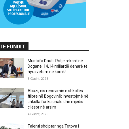
TË FUNDIT
Mustafa Dauti: Rritje rekord në
Doganë: 14,14 miliardë denarë të
hyra vetëm në korrik!
5 Gusht, 2026
Abazi, nis renovimin e shkollës
fillore në Bogovinë: Investojmë në
shkolla funksionale dhe mjedis
cilësor në arsim
4 Gusht, 2026
Talenti shqiptar nga Tetova i