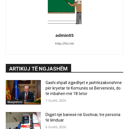
admin05
http://fol.mk
ARTIKUJ TË NGJASHËM
Gashi shpall zgjedhjet e jashtëzakonshme
për kryetar të Komunës së Bërvenicës, do
të mbahen më 18 tetor
7 Gusht, 2026
Maqedoni
Digjet një banesë në Gostivar, tre persona
të lënduar
6 Gusht, 2026