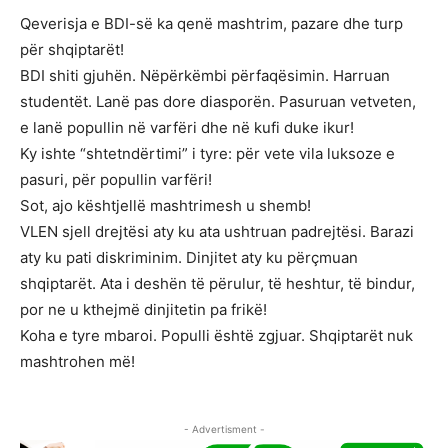
Qeverisja e BDI-së ka qenë mashtrim, pazare dhe turp
për shqiptarët!
BDI shiti gjuhën. Nëpërkëmbi përfaqësimin. Harruan
studentët. Lanë pas dore diasporën. Pasuruan vetveten,
e lanë popullin në varfëri dhe në kufi duke ikur!
Ky ishte “shtetndërtimi” i tyre: për vete vila luksoze e
pasuri, për popullin varfëri!
Sot, ajo kështjellë mashtrimesh u shemb!
VLEN sjell drejtësi aty ku ata ushtruan padrejtësi. Barazi
aty ku pati diskriminim. Dinjitet aty ku përçmuan
shqiptarët. Ata i deshën të përulur, të heshtur, të bindur,
por ne u kthejmë dinjitetin pa frikë!
Koha e tyre mbaroi. Populli është zgjuar. Shqiptarët nuk
mashtrohen më!
- Advertisment -