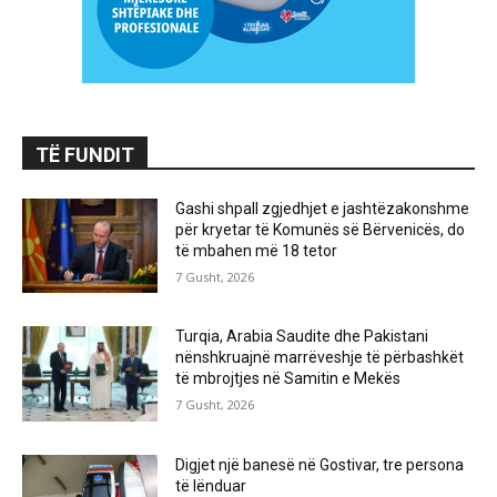
TË FUNDIT
Gashi shpall zgjedhjet e jashtëzakonshme
për kryetar të Komunës së Bërvenicës, do
të mbahen më 18 tetor
7 Gusht, 2026
Turqia, Arabia Saudite dhe Pakistani
nënshkruajnë marrëveshje të përbashkët
të mbrojtjes në Samitin e Mekës
7 Gusht, 2026
Digjet një banesë në Gostivar, tre persona
të lënduar