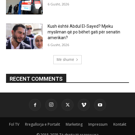
6 Gusht, 2026
Kush është Abdul El-Sayed? Mjeku
mysliman që po bëhet gati për senatin
amerikan?
6 Gusht, 2026
Më shumë
RECENT COMMENTS
Fol TV
Rregullorja e Portalit
Marketing
Impressum
Kontakt
© 2015-2025 Të drejta të rezervuara