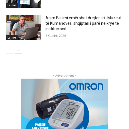
Lajme
Agim Bislimi emërohet drejtor i ri i Muzeut
të Kumanovës, shqiptari i parë në krye të
institucionit
6 Gusht, 2026
Lajme
- Advertisment -