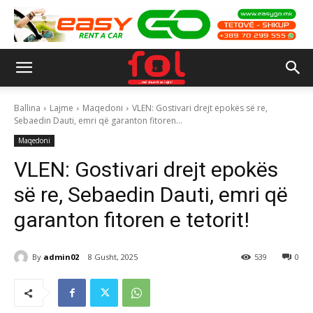
Ballina
Lajme
Maqedoni
VLEN: Gostivari drejt epokës së re,
Sebaedin Dauti, emri që garanton fitoren...
Maqedoni
VLEN: Gostivari drejt epokës
së re, Sebaedin Dauti, emri që
garanton fitoren e tetorit!
By
admin02
8 Gusht, 2025
539
0