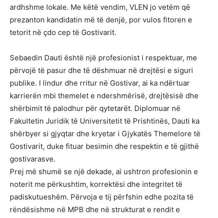
ardhshme lokale. Me këtë vendim, VLEN jo vetëm që
prezanton kandidatin më të denjë, por vulos fitoren e
tetorit në çdo cep të Gostivarit.
Sebaedin Dauti është një profesionist i respektuar, me
përvojë të pasur dhe të dëshmuar në drejtësi e siguri
publike. I lindur dhe rritur në Gostivar, ai ka ndërtuar
karrierën mbi themelet e ndershmërisë, drejtësisë dhe
shërbimit të palodhur për qytetarët. Diplomuar në
Fakultetin Juridik të Universitetit të Prishtinës, Dauti ka
shërbyer si gjyqtar dhe kryetar i Gjykatës Themelore të
Gostivarit, duke fituar besimin dhe respektin e të gjithë
gostivarasve.
Prej më shumë se një dekade, ai ushtron profesionin e
noterit me përkushtim, korrektësi dhe integritet të
padiskutueshëm. Përvoja e tij përfshin edhe pozita të
rëndësishme në MPB dhe në strukturat e rendit e