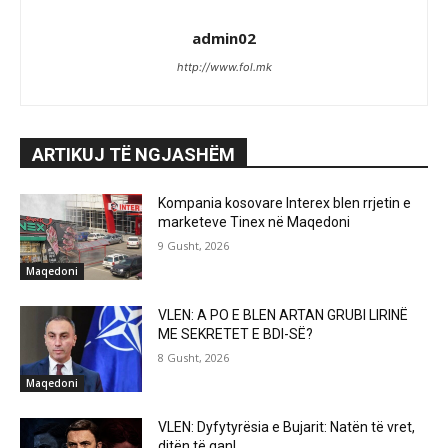
admin02
http://www.fol.mk
ARTIKUJ TË NGJASHËM
Kompania kosovare Interex blen rrjetin e
marketeve Tinex në Maqedoni
9 Gusht, 2026
Maqedoni
VLEN: A PO E BLEN ARTAN GRUBI LIRINË
ME SEKRETET E BDI-SË?
8 Gusht, 2026
Maqedoni
VLEN: Dyfytyrësia e Bujarit: Natën të vret,
ditën të qan!