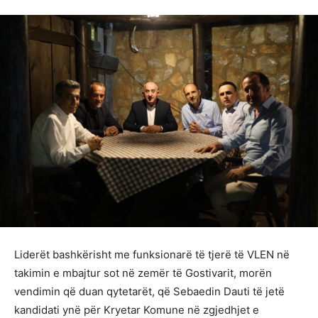
Liderët bashkërisht me funksionarë të tjerë të VLEN në
takimin e mbajtur sot në zemër të Gostivarit, morën
vendimin që duan qytetarët, që Sebaedin Dauti të jetë
kandidati ynë për Kryetar Komune në zgjedhjet e