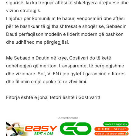
sigurisë, ku ka treguar aftësi të shkëlqyera drejtuese dhe
vizion strategjik.
I njohur për komunikim të hapur, vendosmëri dhe aftësi
për të bashkuar të gjitha shtresat e shoqërisë, Sebaedin
Dauti përfaqëson modelin e liderit modern që bashkon
dhe udhëheq me përgjegjësi.
Me Sebaedin Dautin në krye, Gostivari do të ketë
udhëheqjen që meriton, transparente, të përgjegjshme
dhe vizionare. Sot, VLEN i jep qytetit garancinë e fitores
dhe fillimin e një epoke të re zhvillimi.
Fitorja është e jona, tetori është i Gostivarit!
- Advertisment -