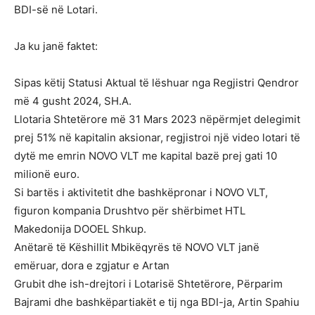
BDI-së në Lotari.
Ja ku janë faktet:
Sipas këtij Statusi Aktual të lëshuar nga Regjistri Qendror
më 4 gusht 2024, SH.A.
Llotaria Shtetërore më 31 Mars 2023 nëpërmjet delegimit
prej 51% në kapitalin aksionar, regjistroi një video lotari të
dytë me emrin NOVO VLT me kapital bazë prej gati 10
milionë euro.
Si bartës i aktivitetit dhe bashkëpronar i NOVO VLT,
figuron kompania Drushtvo për shërbimet HTL
Makedonija DOOEL Shkup.
Anëtarë të Këshillit Mbikëqyrës të NOVO VLT janë
emëruar, dora e zgjatur e Artan
Grubit dhe ish-drejtori i Lotarisë Shtetërore, Përparim
Bajrami dhe bashkëpartiakët e tij nga BDI-ja, Artin Spahiu