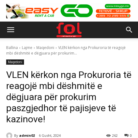
Ballina
Lajme
Maqedoni
VLEN kërkon nga Prokuroria të reagojë
mbi dëshmitë e dëgjuara për prokurim...
Maqedoni
VLEN kërkon nga Prokuroria të
reagojë mbi dëshmitë e
dëgjuara për prokurim
paszgjedhor të pajisjeve të
kazinove!
By
admin02
6 Gusht, 2024
262
0