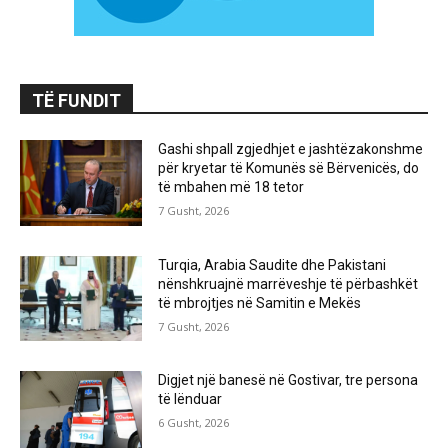
TË FUNDIT
Gashi shpall zgjedhjet e jashtëzakonshme
për kryetar të Komunës së Bërvenicës, do
të mbahen më 18 tetor
7 Gusht, 2026
Turqia, Arabia Saudite dhe Pakistani
nënshkruajnë marrëveshje të përbashkët
të mbrojtjes në Samitin e Mekës
7 Gusht, 2026
Digjet një banesë në Gostivar, tre persona
të lënduar
6 Gusht, 2026