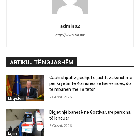
admin02
http://www.fol.mk
ARTIKUJ TË NGJASHËM
Gashi shpall zgjedhjet e jashtëzakonshme
për kryetar të Komunës së Bërvenicës, do
të mbahen më 18 tetor
7 Gusht, 2026
Maqedoni
Digjet një banesë në Gostivar, tre persona
të lënduar
6 Gusht, 2026
Lajme