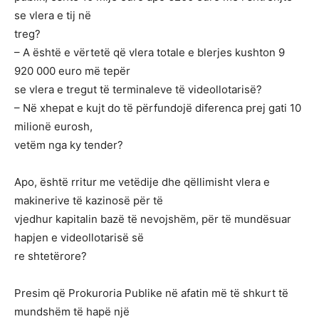
se vlera e tij në
treg?
– A është e vërtetë që vlera totale e blerjes kushton 9
920 000 euro më tepër
se vlera e tregut të terminaleve të videollotarisë?
– Në xhepat e kujt do të përfundojë diferenca prej gati 10
milionë eurosh,
vetëm nga ky tender?
Apo, është rritur me vetëdije dhe qëllimisht vlera e
makinerive të kazinosë për të
vjedhur kapitalin bazë të nevojshëm, për të mundësuar
hapjen e videollotarisë së
re shtetërore?
Presim që Prokuroria Publike në afatin më të shkurt të
mundshëm të hapë një