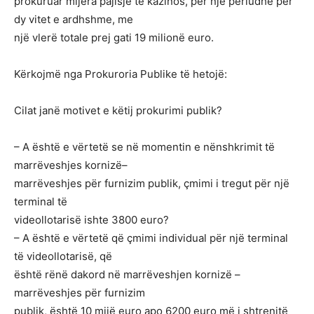
prokuruar mijëra pajisje të kazinos, për një periudhë për
dy vitet e ardhshme, me
një vlerë totale prej gati 19 milionë euro.
Kërkojmë nga Prokuroria Publike të hetojë:
Cilat janë motivet e këtij prokurimi publik?
– A është e vërtetë se në momentin e nënshkrimit të
marrëveshjes kornizë–
marrëveshjes për furnizim publik, çmimi i tregut për një
terminal të
videollotarisë ishte 3800 euro?
– A është e vërtetë që çmimi individual për një terminal
të videollotarisë, që
është rënë dakord në marrëveshjen kornizë –
marrëveshjes për furnizim
publik, është 10 mijë euro apo 6200 euro më i shtrenjtë