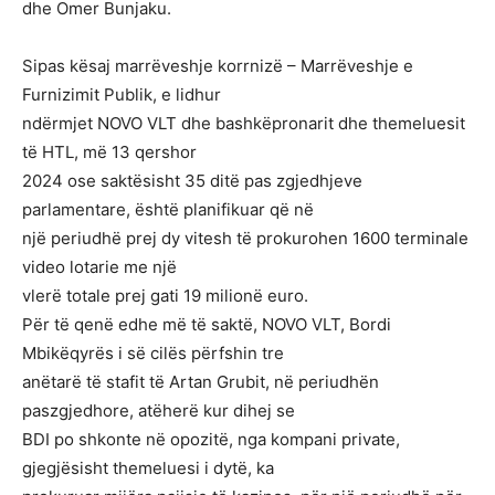
dhe Omer Bunjaku.
Sipas kësaj marrëveshje korrnizë – Marrëveshje e
Furnizimit Publik, e lidhur
ndërmjet NOVO VLT dhe bashkëpronarit dhe themeluesit
të HTL, më 13 qershor
2024 ose saktësisht 35 ditë pas zgjedhjeve
parlamentare, është planifikuar që në
një periudhë prej dy vitesh të prokurohen 1600 terminale
video lotarie me një
vlerë totale prej gati 19 milionë euro.
Për të qenë edhe më të saktë, NOVO VLT, Bordi
Mbikëqyrës i së cilës përfshin tre
anëtarë të stafit të Artan Grubit, në periudhën
paszgjedhore, atëherë kur dihej se
BDI po shkonte në opozitë, nga kompani private,
gjegjësisht themeluesi i dytë, ka