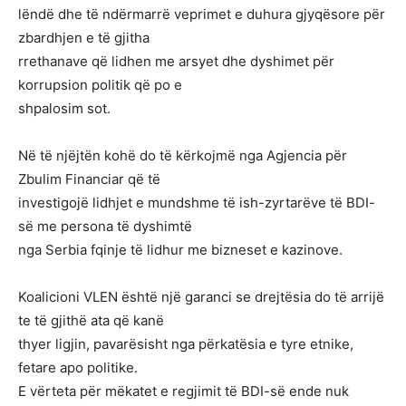
lëndë dhe të ndërmarrë veprimet e duhura gjyqësore për
zbardhjen e të gjitha
rrethanave që lidhen me arsyet dhe dyshimet për
korrupsion politik që po e
shpalosim sot.
Në të njëjtën kohë do të kërkojmë nga Agjencia për
Zbulim Financiar që të
investigojë lidhjet e mundshme të ish-zyrtarëve të BDI-
së me persona të dyshimtë
nga Serbia fqinje të lidhur me bizneset e kazinove.
Koalicioni VLEN është një garanci se drejtësia do të arrijë
te të gjithë ata që kanë
thyer ligjin, pavarësisht nga përkatësia e tyre etnike,
fetare apo politike.
E vërteta për mëkatet e regjimit të BDI-së ende nuk