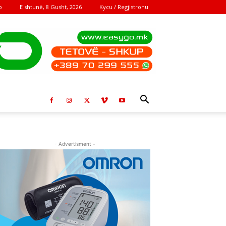
E shtunë, 8 Gusht, 2026
Kycu / Regjistrohu
o
- Advertisment -