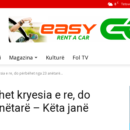
C
8
Tetov
i
Magazina
Kulturë
Fol TV
sia e re, do përbëhet nga 23 anëtarë...
et kryesia e re, do
nëtarë – Këta janë