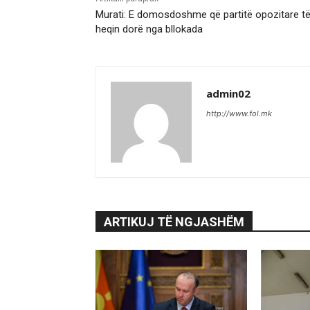
Murati: E domosdoshme që partitë opozitare t
heqin dorë nga bllokada
admin02
http://www.fol.mk
ARTIKUJ TË NGJASHËM