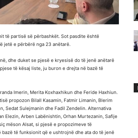
it të partisë së përbashkët. Sot pasdite është
të jetë e përbërë nga 23 anëtarë.
jnë, dhe duket se pjesë e kryesisë do të jenë anëtarë
 pjese të kësaj liste, ju buron e drejta në bazë të
aranda Imerin, Merita Koxhaxhikun dhe Feride Haxhiun.
tisë propozon Bilall Kasamin, Fatmir Limanin, Blerim
n, Sedat Sulejmanin dhe Fadil Zendelin. Alternativa
fan Elezin, Arben Labënishtin, Orhan Murtezanin, Safije
siç mëson Alsat, si pjesë e propozimeve të
 bazë të funksionit që e ushtrojnë dhe ata do të jenë