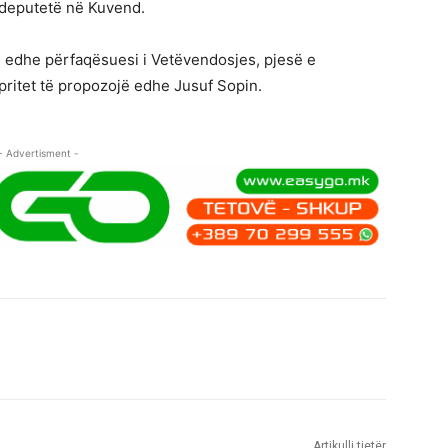
y deputetë në Kuvend.
të edhe përfaqësuesi i Vetëvendosjes, pjesë e
 pritet të propozojë edhe Jusuf Sopin.
- Advertisment -
Artikulli tjetër