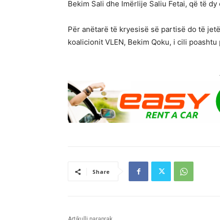
Bekim Sali dhe Imërlije Saliu Fetai, që të d
Për anëtarë të kryesisë së partisë do të je
koalicionit VLEN, Bekim Qoku, i cili poashtu
Share
Artikulli paraprak