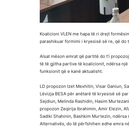
Koalicioni VLEN me hapa të ri drejt formësim
parashikuar formimi i kryesisë së re, që do 
Alsat mëson emrat që partitë do t’i propozo
të të gjitha partive të koalicionit, ndërsa një
funksionit që e kanë aktualisht.
LD propozon Izet Mexhitin, Visar Ganiun, S
Lëvizja BESA për anëtarë të kryesisë së par
Sejdiun, Melinda Rashidin, Hasim Murtezani
propozon Zeqirija Ibrahimin, Amir Elezin, A
Sadiki Shahinin, Bashkim Murtezin, ndërsa 
Alternativës, do të përfshihen edhe emra në