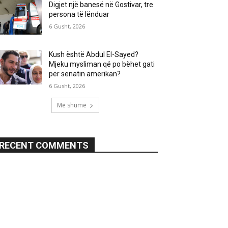
Digjet një banesë në Gostivar, tre
persona të lënduar
6 Gusht, 2026
Kush është Abdul El-Sayed?
Mjeku mysliman që po bëhet gati
për senatin amerikan?
6 Gusht, 2026
Më shumë
RECENT COMMENTS