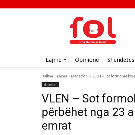
FOL
Lajme
Opinione
Shëndetës
Ballina
Lajme
Maqedoni
VLEN – Sot formohet krye
Maqedoni
VLEN – Sot formoh
përbëhet nga 23 a
emrat