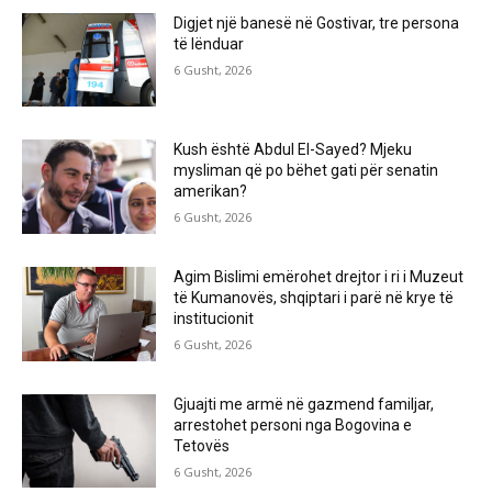
Digjet një banesë në Gostivar, tre persona
të lënduar
6 Gusht, 2026
Kush është Abdul El-Sayed? Mjeku
mysliman që po bëhet gati për senatin
amerikan?
6 Gusht, 2026
Agim Bislimi emërohet drejtor i ri i Muzeut
të Kumanovës, shqiptari i parë në krye të
institucionit
6 Gusht, 2026
Gjuajti me armë në gazmend familjar,
arrestohet personi nga Bogovina e
Tetovës
6 Gusht, 2026