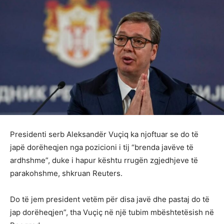
Presidenti serb Aleksandër Vuçiq ka njoftuar se do të
japë dorëheqjen nga pozicioni i tij “brenda javëve të
ardhshme”, duke i hapur kështu rrugën zgjedhjeve të
parakohshme, shkruan Reuters.
Do të jem president vetëm për disa javë dhe pastaj do të
jap dorëheqjen”, tha Vuçiç në një tubim mbështetësish në