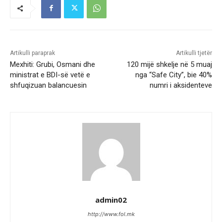
Artikulli paraprak
Artikulli tjetër
Mexhiti: Grubi, Osmani dhe
120 mijë shkelje në 5 muaj
ministrat e BDI-së vetë e
nga “Safe City”, bie 40%
shfuqizuan balancuesin
numri i aksidenteve
admin02
http://www.fol.mk