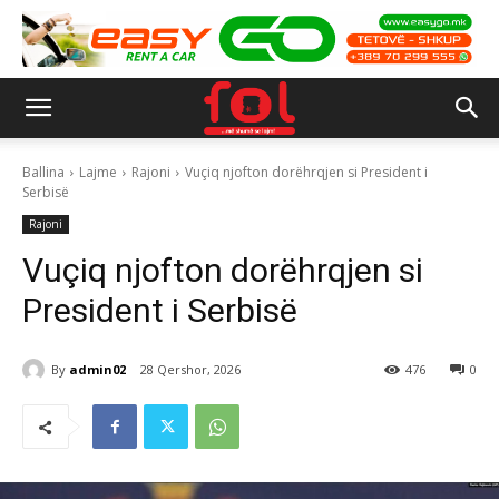
Ballina
Lajme
Rajoni
Vuçiq njofton dorëhrqjen si President i
Serbisë
Rajoni
Vuçiq njofton dorëhrqjen si
President i Serbisë
By
admin02
28 Qershor, 2026
476
0