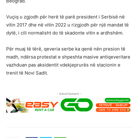
Beograd.
Vuçiq u zgjodh për herë të parë president i Serbisë në
vitin 2017 dhe në vitin 2022 u rizgjodh për një mandat të
dytë, i cili normalisht do të skadonte vitin e ardhshëm.
Për muaj të tërë, qeveria serbe ka qenë nën presion të
madh, ndërsa protestat e shpeshta masive antiqeveritare
vazhduan pas aksidentit vdekjeprurës në stacionin e
trenit të Novi Sadit.
- Advertisment -