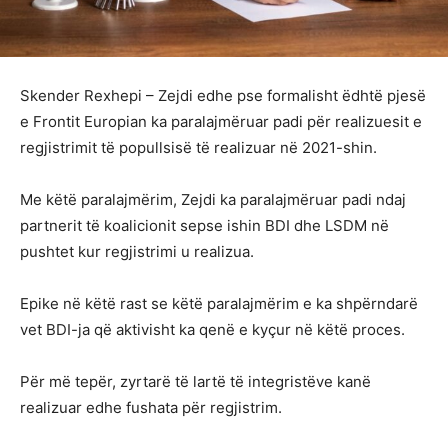
Skender Rexhepi – Zejdi edhe pse formalisht ëdhtë pjesë
e Frontit Europian ka paralajmëruar padi për realizuesit e
regjistrimit të popullsisë të realizuar në 2021-shin.
Me këtë paralajmërim, Zejdi ka paralajmëruar padi ndaj
partnerit të koalicionit sepse ishin BDI dhe LSDM në
pushtet kur regjistrimi u realizua.
Epike në këtë rast se këtë paralajmërim e ka shpërndarë
vet BDI-ja që aktivisht ka qenë e kyçur në këtë proces.
Për më tepër, zyrtarë të lartë të integristëve kanë
realizuar edhe fushata për regjistrim.