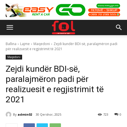
Ballina
Lajme
Maqedoni
Zejdi kundër BDI-së, paralajmëron padi
për realizuesit e regjistrimit të 2021
Maqedoni
Zejdi kundër BDI-së,
paralajmëron padi për
realizuesit e regjistrimit të
2021
By
admin02
30 Qershor, 2025
723
0