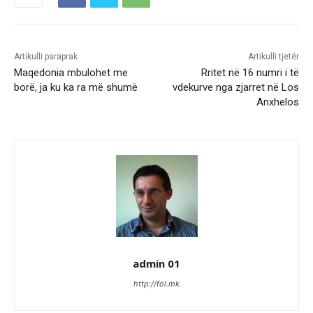
Artikulli paraprak
Artikulli tjetër
Maqedonia mbulohet me
Rritet në 16 numri i të
borë, ja ku ka ra më shumë
vdekurve nga zjarret në Los
Anxhelos
admin 01
http://fol.mk