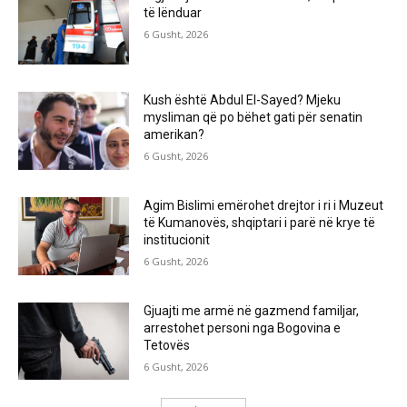
të lënduar
6 Gusht, 2026
Kush është Abdul El-Sayed? Mjeku
mysliman që po bëhet gati për senatin
amerikan?
6 Gusht, 2026
Agim Bislimi emërohet drejtor i ri i Muzeut
të Kumanovës, shqiptari i parë në krye të
institucionit
6 Gusht, 2026
Gjuajti me armë në gazmend familjar,
arrestohet personi nga Bogovina e
Tetovës
6 Gusht, 2026