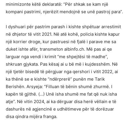
minimizonte këtë deklaratë: “Për shkak se kam një
kompani pastrimi, njerëzit mendojnë se unë pastroj para”.
I dyshuari për pastrim parash i kishte shpëtuar arrestimit
në dhjetor të vitit 2021. Në atë kohë, policia kishte kapur
një korrier droge, kur pastruesi në fjalë i parave me sa
duket ishte afër, transmeton albinfo.ch. Më pas ai qe
larguar nga vendi i krimit “me shpejtësi të madhe”,
shkruan gjykata. Pas kësaj ai u bë më i kujdesshëm. Në
një tjetër bisedë të përgjuar nga qershori i vitit 2022, ai
ka thënë se e kishte “ndërprerë” punën me Tarik
Berishën. Arsyeja: “Filluan të bënin shumë zhurmë. I
kapën të gjithë. (…) Unë isha shumë me fat që nuk isha
atje”. Në vitin 2024, ai ka dërguar disa herë vëllain e të
dashurës në agjencinë e udhëtimeve për të dorëzuar
disa qindra mijëra franga.