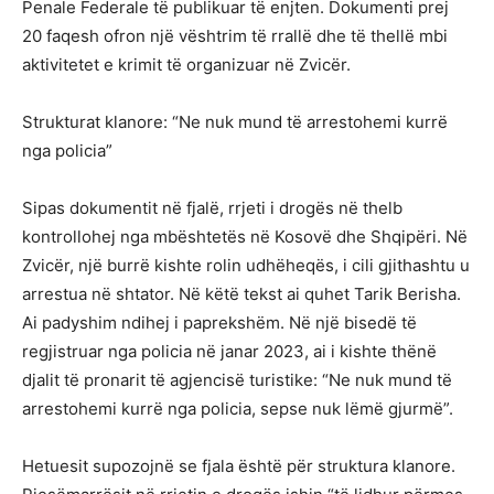
Penale Federale të publikuar të enjten. Dokumenti prej
20 faqesh ofron një vështrim të rrallë dhe të thellë mbi
aktivitetet e krimit të organizuar në Zvicër.
Strukturat klanore: “Ne nuk mund të arrestohemi kurrë
nga policia”
Sipas dokumentit në fjalë, rrjeti i drogës në thelb
kontrollohej nga mbështetës në Kosovë dhe Shqipëri. Në
Zvicër, një burrë kishte rolin udhëheqës, i cili gjithashtu u
arrestua në shtator. Në këtë tekst ai quhet Tarik Berisha.
Ai padyshim ndihej i paprekshëm. Në një bisedë të
regjistruar nga policia në janar 2023, ai i kishte thënë
djalit të pronarit të agjencisë turistike: “Ne nuk mund të
arrestohemi kurrë nga policia, sepse nuk lëmë gjurmë”.
Hetuesit supozojnë se fjala është për struktura klanore.