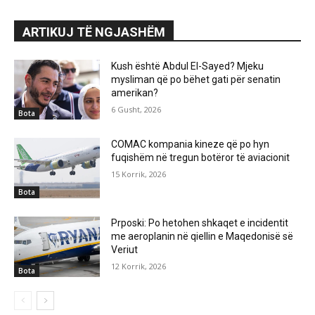
ARTIKUJ TË NGJASHËM
Kush është Abdul El-Sayed? Mjeku
mysliman që po bëhet gati për senatin
amerikan?
6 Gusht, 2026
Bota
COMAC kompania kineze që po hyn
fuqishëm në tregun botëror të aviacionit
15 Korrik, 2026
Bota
Prposki: Po hetohen shkaqet e incidentit
me aeroplanin në qiellin e Maqedonisë së
Veriut
12 Korrik, 2026
Bota