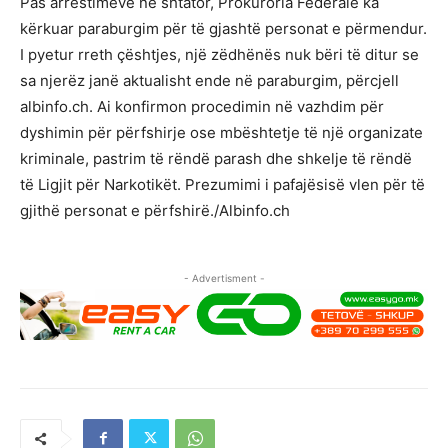
Pas arrestimeve në shtator, Prokuroria Federale ka
kërkuar paraburgim për të gjashtë personat e përmendur.
I pyetur rreth çështjes, një zëdhënës nuk bëri të ditur se
sa njerëz janë aktualisht ende në paraburgim, përcjell
albinfo.ch. Ai konfirmon procedimin në vazhdim për
dyshimin për përfshirje ose mbështetje të një organizate
kriminale, pastrim të rëndë parash dhe shkelje të rëndë
të Ligjit për Narkotikët. Prezumimi i pafajësisë vlen për të
gjithë personat e përfshirë./Albinfo.ch
- Advertisment -