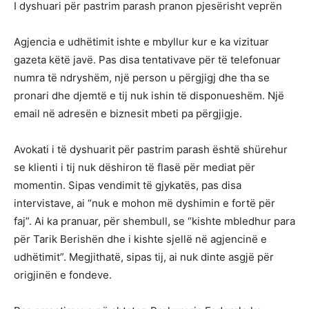
I dyshuari për pastrim parash pranon pjesërisht veprën
Agjencia e udhëtimit ishte e mbyllur kur e ka vizituar
gazeta këtë javë. Pas disa tentativave për të telefonuar
numra të ndryshëm, një person u përgjigj dhe tha se
pronari dhe djemtë e tij nuk ishin të disponueshëm. Një
email në adresën e biznesit mbeti pa përgjigje.
Avokati i të dyshuarit për pastrim parash është shürehur
se klienti i tij nuk dëshiron të flasë për mediat për
momentin. Sipas vendimit të gjykatës, pas disa
intervistave, ai “nuk e mohon më dyshimin e fortë për
faj”. Ai ka pranuar, për shembull, se “kishte mbledhur para
për Tarik Berishën dhe i kishte sjellë në agjencinë e
udhëtimit”. Megjithatë, sipas tij, ai nuk dinte asgjë për
origjinën e fondeve.