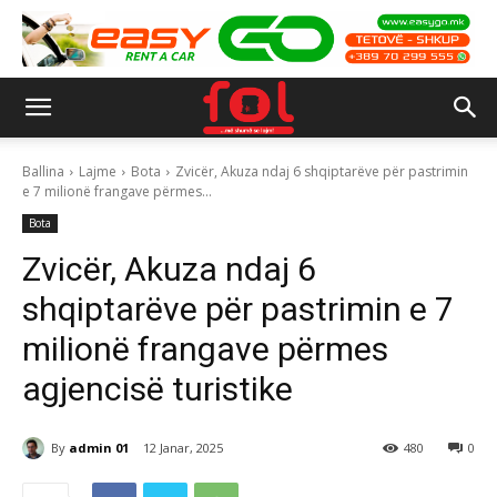
Ballina
Lajme
Bota
Zvicër, Akuza ndaj 6 shqiptarëve për pastrimin
e 7 milionë frangave përmes...
Bota
Zvicër, Akuza ndaj 6
shqiptarëve për pastrimin e 7
milionë frangave përmes
agjencisë turistike
By
admin 01
12 Janar, 2025
480
0