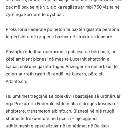
pak më pak se një vit, ajo ka regjistruar mbi 750 vizita në
zyrë nga korrierë të dyshuar.
Prokuroria Federale po heton të paktën gjashtë persona
të përfshirë në grupin e bazuar në strukturat klanore.
Pastaj ka ndodhur operacioni i policisë që bëri bujë, në
këtë ambient biznesi në mes të Lucernit shtatorin e
kaluar, shkruan gazeta Tages Anzeiger në një artikull të
zgjeruar rreth rastit të rëndë, në Lucern, përcjell
Albinfo.ch.
Hulumtimet tregojnë se objektivi i bastisjes së urdhëruar
nga Prokuroria Federale ishte mafia e drogës kosovaro-
shqiptare, transmeton albinfo.ch. Biznesi në një rrugë
shumë të frekuentuar në Lucern – një agjenci
udhëtimesh e specializuar në udhëtimet në Ballkan –