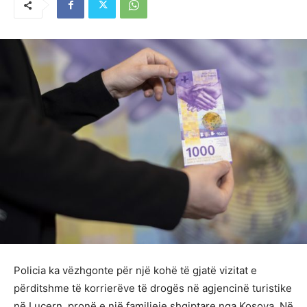
Policia ka vëzhgonte për një kohë të gjatë vizitat e
përditshme të korrierëve të drogës në agjencinë turistike
në Lucern, pronë e një familjeje shqiptare nga Kosova. Në