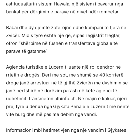
ashtuquajturin sistem Hawala, një sistem i pavarur nga
bankat për dërgimin e parave në nivel ndërkombëtar.
Babai dhe dy djemtë zotërojnë edhe kompani të tjera në
Zvicër. Midis tyre është një që, sipas regjistrit tregtar,
ofron “shërbime në fushën e transfertave globale të
parave të gatshme”.
Agjencia turistike e Lucernit luante një rol qendror në
rrjetin e drogës. Deri më sot, më shumë se 40 korrierë
droge janë arrestuar në të gjithë Zvicrën me dyshimin se
janë përfshirë në dorëzim parash në këtë agjenci të
udhëtimit, transmeton albinfo.ch. Në majin e kaluar, njëri
prej tyre u dënua nga Gjykata Penale e Luzernit me nëntë
vite burg dhe më pas me dëbim nga vendi.
Informacioni mbi hetimet vjen nga një vendim i Gjykatës