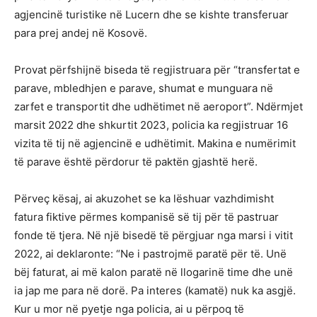
agjencinë turistike në Lucern dhe se kishte transferuar
para prej andej në Kosovë.
Provat përfshijnë biseda të regjistruara për “transfertat e
parave, mbledhjen e parave, shumat e munguara në
zarfet e transportit dhe udhëtimet në aeroport”. Ndërmjet
marsit 2022 dhe shkurtit 2023, policia ka regjistruar 16
vizita të tij në agjencinë e udhëtimit. Makina e numërimit
të parave është përdorur të paktën gjashtë herë.
Përveç kësaj, ai akuzohet se ka lëshuar vazhdimisht
fatura fiktive përmes kompanisë së tij për të pastruar
fonde të tjera. Në një bisedë të përgjuar nga marsi i vitit
2022, ai deklaronte: “Ne i pastrojmë paratë për të. Unë
bëj faturat, ai më kalon paratë në llogarinë time dhe unë
ia jap me para në dorë. Pa interes (kamatë) nuk ka asgjë.
Kur u mor në pyetje nga policia, ai u përpoq të