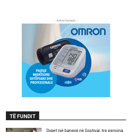
- Advertisment -
TË FUNDIT
Digjet një banesë në Gostivar, tre persona