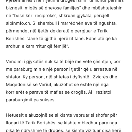
Pjesëmarrësit në rrjetin e drogës ishin “të lidhur përmes
biznesit, miqësisë dhe/ose familjes” dhe mbështeteshin
në “besnikëri reciproke”, shkruan gjykata, përcjell
albinmfo.ch. Si shembull i marrëdhënieve të ngushta,
përmendet një tjetër deklaratë e përgjuar e Tarik
Berishës: “Janë të gjithë njerëzit tanë. Edhe atë që ka
ardhur, e kam rritur që fëmijë”.
Vendimi i gjykatës nuk ka të bëjë me vetë çështjen, por
me paraburgimin e një personi tjetër që u arrestua në
shtator. Ky person, një shtetas i dyfishtë i Zvicrës dhe
Maqedonisë së Veriut, akuzohet se është një nga
korrierët e parave të mafies së drogës. Ai i rezistoi
paraburgimit pa sukses.
Hetuesit e akuzojnë se ai kishte vepruar si shofer për
llogari të Tarik Berishës, se kishte mbledhur para nga
pika të ndryshme të drogës, se kishte vizituar disa herë