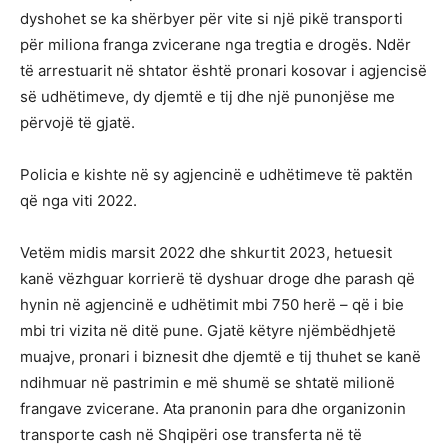
dyshohet se ka shërbyer për vite si një pikë transporti
për miliona franga zvicerane nga tregtia e drogës. Ndër
të arrestuarit në shtator është pronari kosovar i agjencisë
së udhëtimeve, dy djemtë e tij dhe një punonjëse me
përvojë të gjatë.
Policia e kishte në sy agjencinë e udhëtimeve të paktën
që nga viti 2022.
Vetëm midis marsit 2022 dhe shkurtit 2023, hetuesit
kanë vëzhguar korrierë të dyshuar droge dhe parash që
hynin në agjencinë e udhëtimit mbi 750 herë – që i bie
mbi tri vizita në ditë pune. Gjatë këtyre njëmbëdhjetë
muajve, pronari i biznesit dhe djemtë e tij thuhet se kanë
ndihmuar në pastrimin e më shumë se shtatë milionë
frangave zvicerane. Ata pranonin para dhe organizonin
transporte cash në Shqipëri ose transferta në të