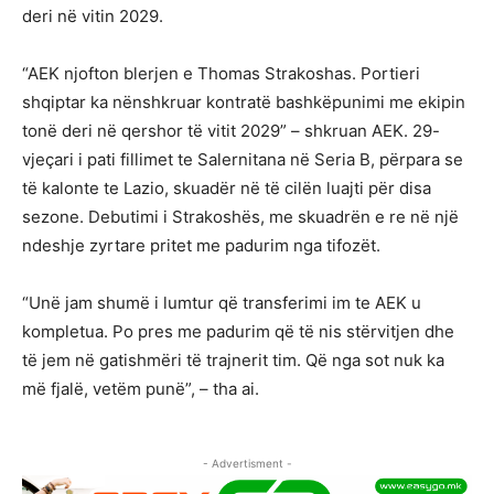
deri në vitin 2029.
“AEK njofton blerjen e Thomas Strakoshas. Portieri
shqiptar ka nënshkruar kontratë bashkëpunimi me ekipin
tonë deri në qershor të vitit 2029” – shkruan AEK. 29-
vjeçari i pati fillimet te Salernitana në Seria B, përpara se
të kalonte te Lazio, skuadër në të cilën luajti për disa
sezone. Debutimi i Strakoshës, me skuadrën e re në një
ndeshje zyrtare pritet me padurim nga tifozët.
“Unë jam shumë i lumtur që transferimi im te AEK u
kompletua. Po pres me padurim që të nis stërvitjen dhe
të jem në gatishmëri të trajnerit tim. Që nga sot nuk ka
më fjalë, vetëm punë”, – tha ai.
- Advertisment -