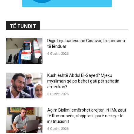
TË FUNDIT
Digjet një banesë në Gostivar, tre persona
të lënduar
6 Gusht, 2026
Kush është Abdul El-Sayed? Mjeku
mysliman që po bëhet gati për senatin
amerikan?
6 Gusht, 2026
Agim Bislimi emërohet drejtor i ri i Muzeut
të Kumanovës, shqiptari i parë në krye të
institucionit
6 Gusht, 2026