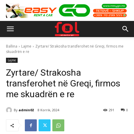
Ballina
Lajme
Zyrtare/ Strakosha transferohet në Greqi, firmos me
skuadrën e re
Lajme
Zyrtare/ Strakosha
transferohet në Greqi, firmos
me skuadrën e re
By
admin02
8 Korrik, 2024
291
0