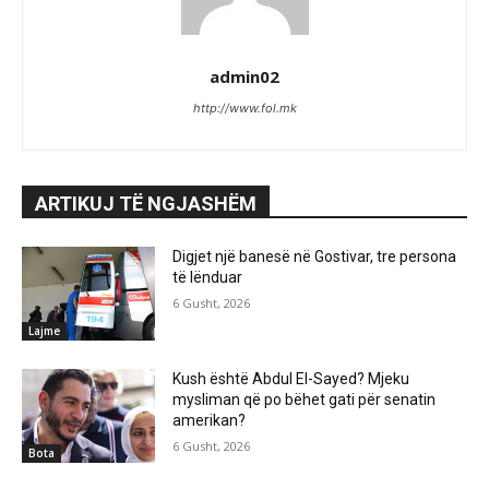
admin02
http://www.fol.mk
ARTIKUJ TË NGJASHËM
Digjet një banesë në Gostivar, tre persona
të lënduar
6 Gusht, 2026
Lajme
Kush është Abdul El-Sayed? Mjeku
mysliman që po bëhet gati për senatin
amerikan?
6 Gusht, 2026
Bota