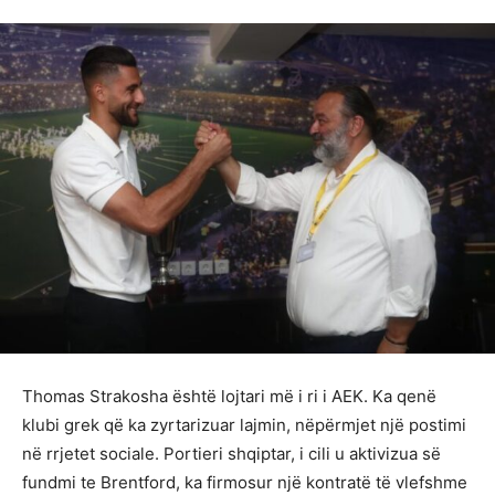
Thomas Strakosha është lojtari më i ri i AEK. Ka qenë
klubi grek që ka zyrtarizuar lajmin, nëpërmjet një postimi
në rrjetet sociale. Portieri shqiptar, i cili u aktivizua së
fundmi te Brentford, ka firmosur një kontratë të vlefshme