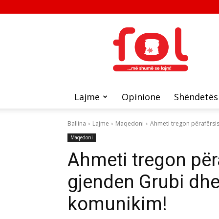
FOL
Lajme
Opinione
Shëndetës
Ballina
Lajme
Maqedoni
Ahmeti tregon përafërsis
Maqedoni
Ahmeti tregon për
gjenden Grubi dhe
komunikim!