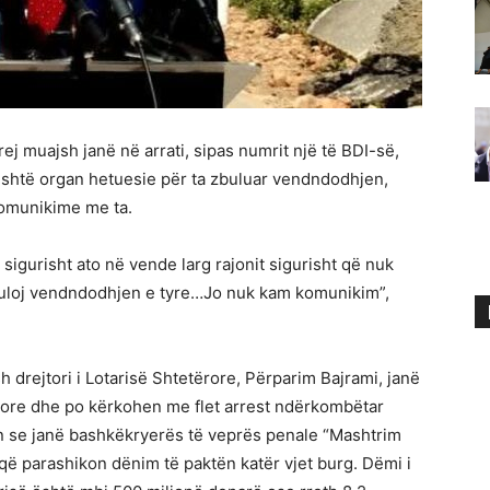
ej muajsh janë në arrati, sipas numrit një të BDI-së,
 është organ hetuesie për ta zbuluar vendndodhjen,
komunikime me ta.
sigurisht ato në vende larg rajonit sigurisht që nuk
buloj vendndodhjen e tyre…Jo nuk kam komunikim”,
 drejtori i Lotarisë Shtetërore, Përparim Bajrami, janë
ërore dhe po kërkohen me flet arrest ndërkombëtar
n se janë bashkëkryerës të veprës penale “Mashtrim
që parashikon dënim të paktën katër vjet burg. Dëmi i