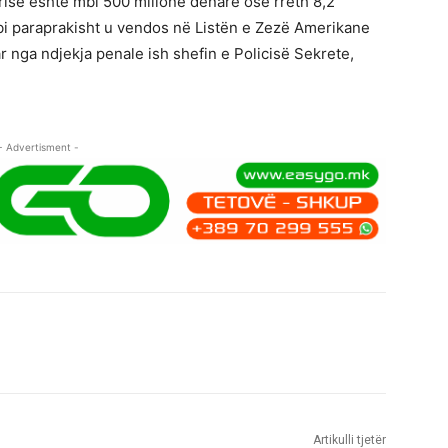
risë është mbi 500 milionë denarë ose rreth 8,2
bi paraprakisht u vendos në Listën e Zezë Amerikane
r nga ndjekja penale ish shefin e Policisë Sekrete,
- Advertisment -
Artikulli tjetër