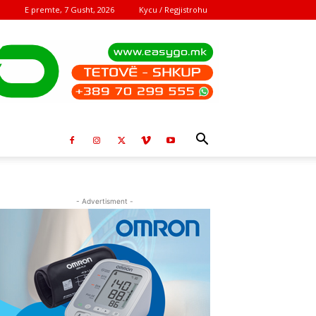
E premte, 7 Gusht, 2026
Kycu / Regjistrohu
- Advertisment -