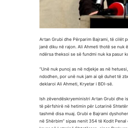
Artan Grubi dhe Përparim Bajrami, të cilët pr
janë diku në rajon. Ali Ahmeti thotë se nuk
ndërsa theksoi se së fundmi nuk ka pasur 
“Unë nuk punoj as në ndjekje as në hetuesi, 
ndodhen, por unë nuk jam ai që duhet të z
deklaroi Ali Ahmeti, Kryetar i BDI-së.
Ish zëvendëskryeministri Artan Grubi dhe ish
të përfshirë në hetimin për Lotarinë Shtet
tashmë disa muaj. Grubi e Bajrami dyshohe
në Shërbim” sipas nenit 354 të Kodit Penal 