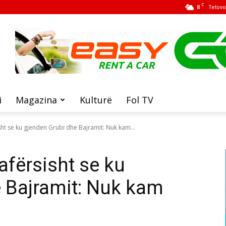
C
8
Tetovo
i
Magazina
Kulturë
Fol TV
ht se ku gjenden Grubi dhe Bajramit: Nuk kam...
afërsisht se ku
 Bajramit: Nuk kam