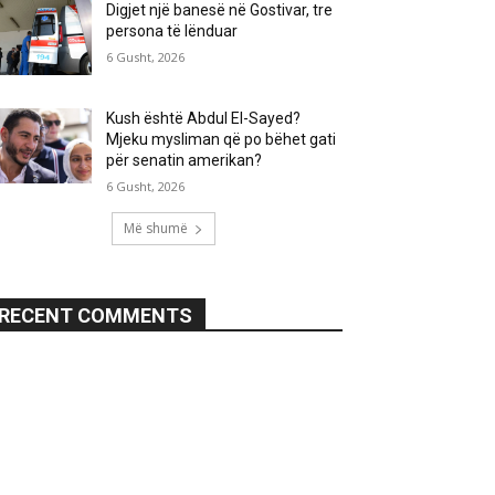
Digjet një banesë në Gostivar, tre
persona të lënduar
6 Gusht, 2026
Kush është Abdul El-Sayed?
Mjeku mysliman që po bëhet gati
për senatin amerikan?
6 Gusht, 2026
Më shumë
RECENT COMMENTS