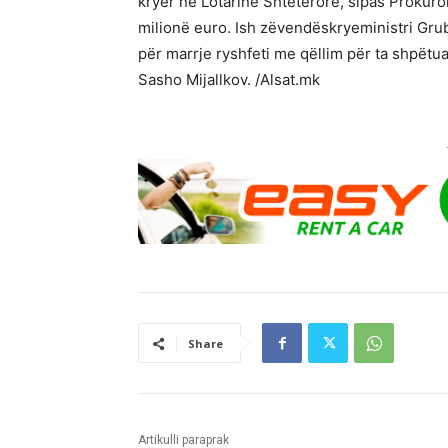
kryer në Lotarinë Shtetërore, sipas Prokuro
milionë euro. Ish zëvendëskryeministri Gru
për marrje ryshfeti me qëllim për ta shpëtua
Sasho Mijallkov. /Alsat.mk
Share
Artikulli paraprak